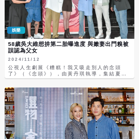
的親身經歷，當年曾入圍105年優良劇本。劇
情描述一起發生在期末考後校園的懸疑命案，
讓五名留在學校的嫌疑犯浮上檯面，調查發現
他們之間關係複雜，校園霸凌與彼此間人際、
家庭問題也逐漸浮現。 電影《默殺》與韓國影
娛樂
集《黑暗榮耀》都聚焦校園罷凌，而片中年輕
演員或多或少都遇過被罷凌的狀況。郭品希國
58歲吳大維想拚第二胎曝進度 與嫩妻出門糗被
二時身高僅158，他說自己個性當時比較皮、
誤認為父女
瘋瘋顛顛，因此被同學討厭，每天輪流藏他的
2024/11/12
手機、鉛筆盒、水壺，或把他的東西從3樓丟
到1樓，或是拿他水壺去接雨水。郭品希後來
公視人生劇展《糟糕！我又吸走別人的念頭
跟家人說想轉學，換個新環境後居然身高就抽
了》（《念頭》），由黃丹琪執導，集結夏于
高，現在身高185公分，不太再遇到被欺負的
喬、曾少宗、是元介、張詩盈、吳大維和胡瑋
狀況。 郭品希在片中飾演被罷凌的「施謄」，
杰、藍丞晞等演出，藉奇幻愛情輕喜劇探討高
劇中有一幕他因絕望尋短，拍攝時需一直吊
敏感族群與人際關係。 今（12日）《念頭》
著，他表示開拍前少喝水，休息時靠腰部的鋼
舉辦媒體茶敘，演員們仿效劇中男主角劉平匯
絲吊著休息，盡量把頭往後仰，也對這段戲印
擁有將負面念頭吹進紅氣球的能力，將「念
象深刻。 牧森則是難忘國小時打球回教室，看
頭」吹入紅色氣球，拍攝前曾少宗為此苦練吹
到自己桌椅被塗滿腐爛的橘子，自己一人默默
氣球技巧，甚至練到可以分辨哪些氣球適合用
擦掉。他飾演小任受矚目，朋友紛紛蒐集各種
嘴巴吹，讓一顆都吹不起來的夏于喬直呼「少
網友留言傳給他看，他說開播後三天，就有人
宗太強了。」 58歲吳大維久違現身，他最近
說「小任這個人很垃圾」，笑說希望網友討厭
在小紅書上狂秀4歲女兒，現場大談奶爸經，