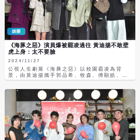
娛樂
《海豚之惡》演員爆被罷凌過往 黃迪揚不敢壁
虎上身：太不要臉
2024/11/27
公視人生劇展《海豚之惡》以校園霸凌為背
景，由黃迪揚攜手郭品希、牧森、傅顯皓、陳
鼎中、宸頤等主演，並由電影《壞男孩》導演
游智涵執導。片中集結了因演出《影后》的壁
虎黃迪揚、以及飾演史艾瑪的男友小任牧森，
兩人表示《影后》走紅後，並未感受到太大變
化，黃迪揚甚至表示，因為業界要消化片量，
開案量變少，他沒有因為拿到金鐘跟《影后》
多接到戲，倒是導演游智涵注意到兩人的IG訂
閱人數，目前已經從數千到破萬，讓黃迪揚笑
說：「你是睡覺前都在確認每個人的粉絲追蹤
數嗎？」 《海豚之惡》取材自編劇趙心馳同學