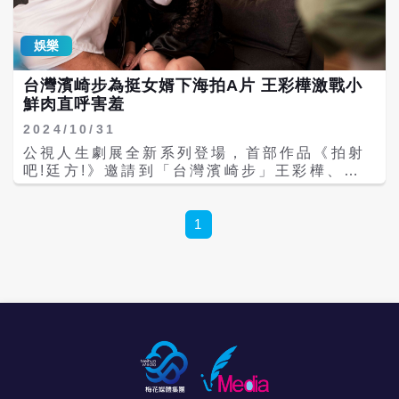
想像處男是什麼感覺，後來發現自己挖坑，趕
探討人們在追求物質和名利之外，是否忽略了
緊說「我成年比較早。」《糟糕！我又吸走別
生命中真正重要的事物。 黃迪揚和方宥心認識
人的念頭了》將於本週日（11/17）晚間10時
娛樂
超過十年，方宥心在劇中飾演他懷孕的妻子，
於公視頻道首播，並於隔周日中午12時上架公
向黃迪陽夫妻請教懷孕過程跟心理變化，黃迪
視+平台。
台灣濱崎步為挺女婿下海拍A片 王彩樺激戰小
揚說，得知老婆懷孕時，他跪在地上熱擁坐在
鮮肉直呼害羞
馬桶上的老婆說恭禧，卻也一夜未眠，上網查
從產檢到坐月子至少要花30萬，讓當時月收入
2024/10/31
只有8千元、戶頭不到10萬的他忍不住「默默
公視人生劇展全新系列登場，首部作品《拍射
流淚」。讓結婚一年多的方宥心一聽嚇傻，直
吧!廷方!》邀請到「台灣濱崎步」王彩樺、許
呼「演員工作不穩定，經濟壓力大，不敢
時豪、彭若萱，以及洪群鈞、喜劇團體「嚎哮
想！」 方宥心在劇中飾演懷孕的妻子蔡敏俐，
排演」的黃建豪和蕭東意共同演出。真實夫妻
拍攝外景時，曾因假肚被打掃阿姨誤認為真的
檔許時豪、彭若萱首度螢幕合體演夫妻，王彩
1
孕婦，提醒她「地上有水，要小心走」，讓她
樺也突破尺度演出AV。 《拍射吧!廷方!》劇情
只好繼續用孕婦姿態，緩緩進去上廁所。 黃迪
荒誕，描述一位懷才不遇的廣告導演萬廷方
揚開拍前做演員功課，不僅跟西門町的「大台
（許時豪飾），為了延長壽命繼續照顧家人，
主」深談一整夜，了解怎麼調整機台，自己更
瞞著妻子接下地府拍攝A片的任務，並在拍攝
花超過5000元去夾娃娃，對夾娃娃機台主的專
過程中重拾創作熱情。王彩樺在片中飾演導演
業和付出感到敬佩。因為夾娃娃不僅是娛樂，
岳母、片場化妝師「曉芳」，她在劇中展現女
也是一門藝術，台主需要精心設計機台的佈
性勇敢追求自我慾望的一面，最後更點頭參與
置、遊戲規則和獎品，才能吸引顧客。 林志
女婿的A片演出。劇中導演好友兼製片「二
儒導演則笑稱，以前自己玩夾娃娃機是「被
七」洪群鈞與黃建豪、蕭東意演出的地府陰
騙」的心態，但拍完戲後也才發現大有學問。