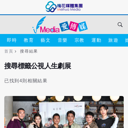
即時
教育
藝文
音樂
宗教
運動
旅遊
首頁
搜尋結果
搜尋標籤公視人生劇展
已找到4則相關結果