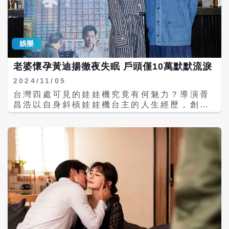
的是小任，而不是他本人。 而黃迪揚在《影
他表示自己很注意女兒禮貌，1歲開始就訓練
后》當中飾演的經紀人壁虎，照顧藝人無微不
她要講請、謝謝，「女兒是公關性格，看到爸
至，卻從沒照顧自己，引發許多共鳴。他劇中
爸就說我愛爸爸、看到媽媽就說我愛媽媽。」
帶的藝人楊貴媚，今年連收金鐘、金馬獎座，
但他坦言聽到女兒說愛媽媽是真的會傷心，
楊貴媚在金馬後台時笑說自己差點脫口要感謝
娛樂
「不生不知道，生了才是另一個世界，命都可
經紀人壁虎，黃迪揚表示，當天他一邊收看台
以給她。」被提醒對老婆要有求生慾，趕緊補
日棒球大戰、一邊看金馬頒獎，得知楊貴媚笑
老婆懷孕黃迪揚徹夜失眠 戶頭僅10萬默默流淚
充：「當然老婆也是。」 吳大維坦言，要不要
說差點感謝錯人，他說：「我是晚輩，不敢用
再生第二個，「要看老闆娘意願，機率是
2024/11/05
經紀人的心情來看媚姐得獎，那也太不要
32.6%。」同時也考慮自己年紀，「再生一個
台灣四處可見的娃娃機究竟有何魅力？導演胥
臉。」 《海豚之惡》導演表示，因為劇情比較
不知道能看他到幾歲。」兩人是老少配，吳大
昌浩以自身斜槓娃娃機台主的人生經歷，創作
黑暗，特地在片尾放了黃迪揚的彩蛋，將於本
維說老婆「看起來25歲」，跟老婆出去吃飯，
出公視人生劇展《選物家》，邀來甫入圍第59
週日晚間10時，公視頻道首播，並於隔週日中
遇過店員說「吳先生你好，帶女兒出來吃飯
屆金鐘獎的黃迪揚、方宥心，以及本屆「雙金
午12時上架公視+平台。
啊」，也遇過參加活動，開心秀出女兒照片，
導演」林志儒、小童星黃宥凱演出。拍攝前黃
卻被某藝人說孫女兒真可愛。「我就是盡量保
迪揚竟花近5000元夾娃娃「做功課」，拍攝時
持心態年輕，拖延時間摧殘。」吳大維對女兒
也被「佛地魔」林志儒逼哭。而方宥心劇中飾
撒嬌毫無招架能力，「女兒說爸爸100次，
演黃迪揚孕妻，還在洗手間被提醒「小心走」
iPAD就交出去了。」表示自己也打不過3C育
讓她哭笑不得。 《選物家》劇情描述黃迪揚飾
兒。 曾少宗飾演母胎單身男主角，可以得知別
演的主角張允光，為了給妻小更好的生活，白
人的念頭，劇中以氣球象徵念頭，他開拍前去
天開黑頭車為老闆奔波，晚上則經營夾娃娃機
買各種氣球試吹，為了幫氣球打結練到手指破
賺取額外收入。故事靈感源自導演自身經歷和
皮，他笑說自己現在很能分辨那一種氣球可以
對父親的懷念，也希望藉由影片呈現台灣常見
吹、那一種是打氣用。拍這部戲最困難的是要
卻少被著眼的「夾娃娃機台主」職人生活，並