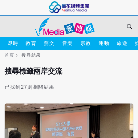
即時
教育
藝文
音樂
宗教
運動
旅遊
首頁
搜尋結果
搜尋標籤兩岸交流
已找到27則相關結果