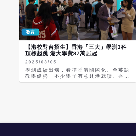
教育
【港校對台招生】香港「三大」學測3科
頂標起跳 港大學費87萬居冠
2025/03/05
學測成績出爐，看準香港國際化、全英語
教學優勢，不少學子有意赴港就讀。香港
8所公立大學都接受台灣學子以學測成績
申請入學，據《梅花新聞網》整理，港校
中的「三大」即香港大學、香港中文大
學、香港科技大學的學測成績要求都是3
科頂標起跳；學費則以香港大學最高，就
讀該校STEM學院每年花費21.8萬港幣
（約合新台幣87.2萬元）。 入學要求是
學測成績+全英語面試 目前港校的非本地
生名額已上調至40％。台灣學子可用學