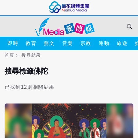
即時
教育
藝文
音樂
宗教
運動
旅遊
首頁
搜尋結果
搜尋標籤佛陀
已找到12則相關結果