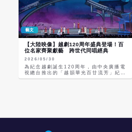
藝文
【大陸映像】越劇120周年盛典登場！百
位名家齊聚獻藝 跨世代同唱經典
2026/05/30
為紀念越劇誕生120周年，由中央廣播電
視總台推出的「越韻華光百廿流芳」紀念
越劇誕生120周年主題晚會，將於今天
（30日）晚間7時30分在央視戲曲頻道
（CCTV-11）首播，央視頻CMG戲曲
及央視文藝平台同步播出，並將於6月6
日晚間9時在央視綜藝頻道（CCTV-3）
播出。 本次晚會匯聚全大陸16家頂尖越
劇院團、22位中國戲劇梅花獎得主，以
及近百位越劇傳承者同台演出。包括何賽
飛、蔡浙飛、趙志剛、單仰萍、李雲霄、
陳麗君、王濱梅、王君安、李敏、吳鳳