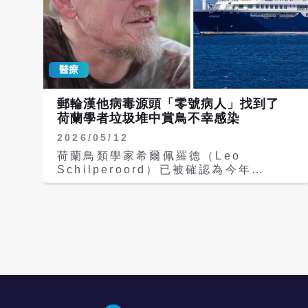
醫療
郵輪漢他病毒源頭「零號病人」找到了
荷蘭學者垃圾堆中賞鳥不幸感染
2026/05/12
荷蘭鳥類學家希爾佩羅德（Leo
Schilperoord）已被確認為今年
（2026年）4月南大西洋、「洪迪亞斯
號」（MV Hondius）郵輪爆發的致命
漢他病毒疫情首位病例「零號病人」
（patient zero）。他在郵輪航程中發
病並不幸去世，其妻子也隨後不治。 零
號病人是指在一次傳染病爆發事件中，最
早被感染或最早出現症狀的患者，他
（她）通常被視為整個疫情的起點。這起
疫情目前成為全球衛生單位追蹤的重點，
致力釐清罕見病毒如何在乘客間傳播並跨