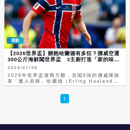
運動
【2026世界盃】餵飽哈蘭德有多狂？挪威空運
300公斤海鮮闖世界盃 3主廚打造「家的味
道」拚冠
2026/07/08
2026年世界盃激戰方酣，首闖8強的挪威隊除
靠「魔人前鋒」哈蘭德（Erling Haaland）
在場上火力全開外，場下龐大後勤補給同樣成
媒體關注焦點。根據《The Athletic》報導，
挪威足協此次派出3位專屬主廚隨隊赴美，不
1
僅空運約300公斤鮭魚、鱒魚、大比目魚等海
鮮，還帶來大量挪威起司、果醬、咖啡豆、鬆
餅機等家鄉食材與器具，希望讓球員在異鄉也
能維持熟悉的飲食習慣。 綜合媒體報導，挪威
此次共攜帶約580公斤食材前往美國，包括