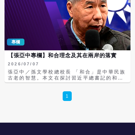
專欄
【張亞中專欄】和合理念及其在兩岸的落實
2026/07/07
張亞中／孫文學校總校長 「和合」是中華民族
古老的智慧。本文在探討習近平總書記的和合
理念，以及回顧孫中山先生的和合精神，並期
待兩岸能以「和合」化解分歧，以合作創造共
同利益，以文化深化共同認同，推進兩岸融
1
合，共同為民族振興、國家富強與人民幸福做
岀貢獻。 「和合」是中華民族的古老智慧 近
年來，「和合」已逐漸成為大陸政治、文化與
外交論述中的重要關鍵詞。習近平總書記多次
在國內外重要場合引用「和而不同」「和合共
生」「和衷共濟」等中華文化經典，並將其作