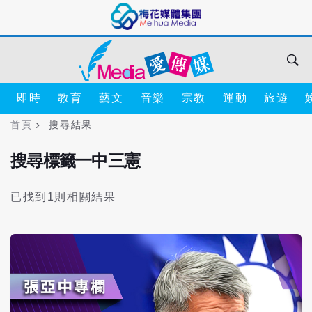
即時
教育
藝文
音樂
宗教
運動
旅遊
首頁
搜尋結果
搜尋標籤一中三憲
已找到1則相關結果