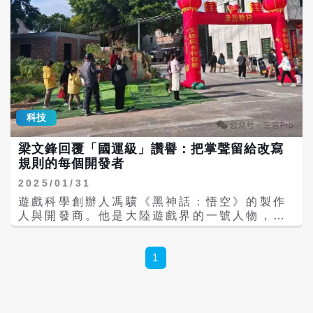
科技
梁文鋒回覆「國運級」讚譽：把掌聲留給改寫
規則的每個開發者
2025/01/31
遊戲科學創辦人馮驥《黑神話：悟空》的製作
人與開發商。他是大陸遊戲界的一號人物，日
前發長文文稱讚DeepSeek為「國運級別」的
科技成果。微信公眾號「灼見」指出，沒想
到，除夕夜，梁文鋒深夜在知乎發文回覆該問
1
題，誠懇而真誠。 在21世紀全球科技競爭的
浪潮中，人工智慧（AI）已成為決定國家未來
競爭力的核心賽道。中國作為全球第二大經濟