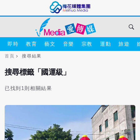
即時
教育
藝文
音樂
宗教
運動
旅遊
首頁
搜尋結果
搜尋標籤「國運級」
已找到1則相關結果