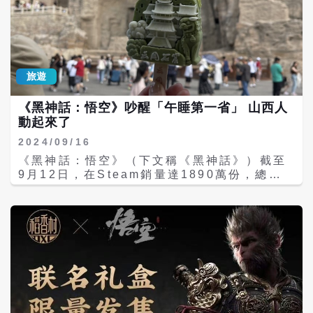
旅遊
《黑神話：悟空》吵醒「午睡第一省」 山西人
動起來了
2024/09/16
《黑神話：悟空》（下文稱《黑神話》）截至
9月12日，在Steam銷量達1890萬份，總收
入近65億元人民幣。遊戲內36個取景地，其中
有27個點都在山西，這也讓山西旅遊業享受到
「潑天的富貴」。 以前到大陸「午睡第一省」
山西旅遊，到了下午兩三點，你會發現大部分
餐廳都休息了兩點到四點左右，服務人員都在
午睡。但這優閒的時光都被《黑神話》改變
了。 在暑假尾聲時，旅遊人潮流卻不降反增，
山西和《黑神話》相關的景點，最具代表性的
就是大同雲岡石窟，最大容量4萬多人的景