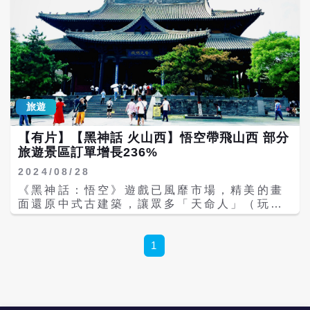
腦市場的生意一下子就活過來了。好多商店都
《黑神話》發布之前，遊戲製作方和山西省先
買電腦送周邊，鄭州一電腦城市場，銷量翻
就合拍宣傳小片。沒想到效果超出預期的好，
倍，不少商家已經眉飛色舞，齜牙咧嘴，笑的
遊客數量遠超預期。玉皇廟見狀，簡化了預約
合不攏嘴了。這款遊戲對顯卡要求比較高，不
流程，現場拿身分證也可以預約。多年來一直
少玩家要升級就直接換電腦！ 瑞幸咖啡的嗅覺
處於關閉狀態的高平鐵佛寺也開放了。玉皇廟
也是敏銳的，8月19日，瑞幸在其官方公眾微
也開放還把參觀時間從早上9點到17點延長到
信號上宣布，攜手《黑神話：悟空》上線了新
早上8點半到18點。 各個旅行社紛紛推出《黑
品騰雲美式、聯名主題店，同時推出周邊黑神
神話》打卡專線。小西天因為位置較偏僻、和
旅遊
話3D限定海報，8月19日起，購買門店指定套
其他景點不順路，很少被納入一般的行程中。
餐送黑神話限定A4光柵變幻卡*1張。活動上線
如今，作為《黑神話》的取景地，原本「幾乎
【有片】【黑神話 火山西】悟空帶飛山西 部分
1小時左右，聯名光柵變幻卡就沒了，有網友
一個人可以包場」的小西天，已經擠滿了「天
旅遊景區訂單增長236%
為了搶一張光柵卡變幻卡6點多就到瑞幸咖啡
命人」（遊戲玩家）。 有的旅遊專線很長，涵
2024/08/28
門店蹲守，火爆程度可見一斑。 瑞幸咖啡通過
蓋了山西最北端的雲岡石窟一直到最南端的關
這次聯名活動再次引發了社交媒體上的熱潮，
帝廟都，可很少有人能走完全程，如果想好好
《黑神話：悟空》遊戲已風靡市場，精美的畫
對於瑞幸來說，這次聯名的爆火，是繼醬香拿
玩一趟「最少要半個月起跳」。一般的遊客會
面還原中式古建築，讓眾多「天命人」（玩
鐵之後的再次現象級刷屏。 瑞幸此次聯名的
選擇只在大同玩。因為在大同的景點集中，遊
家）嘆為觀止，也連帶使「出鏡率」最高的山
《黑神話：悟空》，是一個偏男性向的遊戲，
戲的取景地就占了6個，感覺上性價比相當
西文旅景點連帶爆紅，部分景區訂單爆增
而正是這次聯名的爆火，讓大家看到了男性消
高。 有的旅客選在學生開學後，雖然躲過了井
236%。 據目前公布取景地列表顯示，《黑神
1
費的潛力。 不讓新品牌飲料獨搶風頭，據「新
噴式的客流，但還是有著源源不絕的人流。有
話：悟空》在全大陸選取了36個景點作為遊戲
華網」報導，8月28日，大陸知名糕點品牌
人在雲岡石窟請導遊導覽，光等解讀的導遊來
背景，其中包括四川的安岳茗山寺、重慶的大
「稻香村」宣布攜手《黑神話：悟空》推出中
接班，就花了半個小時。 除了「天命人」以
足石刻、杭州的靈隱寺、麗水的時思寺等。最
秋限定禮盒「齊天攬月」，正式開啟全網預
外，遊客大致上可分為三類：為了《黑神話》
特別的是，山西省的取景地居然多達27處，如