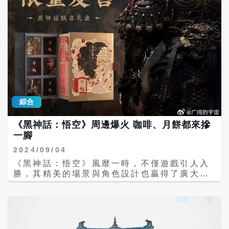
區，即時的人流量至少超過3萬多人。 雲崗石
窟的導遊說，光是五一和暑假光旅客就破300
萬大關，遊客太多了，身邊的人都開始沒辦法
午睡了。《黑神話》讓景區裡，再也沒看見癱
在椅子上優閒小睡的警衛，附近的餐廳半睡都
開始不午休了，「不睡覺也要接住這波潑天富
貴」。 事實上，也沒有人有時間午睡了。前往
雲岡石窟的路，一路上都是外地車，還有不守
規矩的硬是擠到逆向車道去的。原本的停車場
根本找不到車位，大部分的車子不得不停到更
綜合
遠的備用停車場。站在雲崗石窟的最高處往下
看，密密麻麻的，全是人頭排起來的長龍。 在
雲岡石窟最精華的第五窟排隊時，人擠著人，
《黑神話：悟空》周邊爆火 咖啡、月餅都來摻
空氣都被烘得熱熱的，看著窟裡的佛像，想拍
一腳
個照片都被前面的人擋著鏡頭。 同為《黑神
2024/09/04
話》取景地的應縣木塔景區，在遊戲發布後，
《黑神話：悟空》風靡一時，不僅遊戲引人入
每日客流漲到了145000人左右。晉城玉皇廟
勝，其精美的場景與角色設計也贏得了廣大天
景區，人手不夠，已經邀請志工來幫忙維持秩
命人（玩家）的心。隨著遊戲熱度持續走高，
序。山西的文創產品也賣到供不應求，各式的
市場各行各業競先生產周邊產品，要搶這一波
冰箱貼、玩偶、文創冰棒都在各個景點熱賣
「潑天的富貴」。 《黑神話：悟空》這一波從
著。 山西迎接「潑天流量」的招術，只有晚上
遊戲內各取景地的旅遊業，再到電腦硬體和外
的彩燈和餐廳的不午睡嗎？其實，山西還把流
賣產業幾乎把不少行業都帶來龐大的商機。電
量和宣傳與待客的誠意緊緊結合在一起。 在