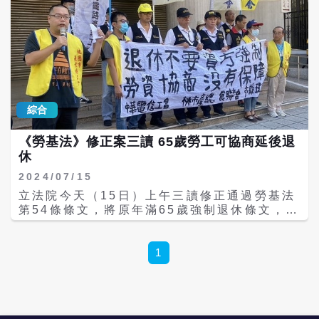
綜合
《勞基法》修正案三讀 65歲勞工可協商延後退
休
2024/07/15
立法院今天（15日）上午三讀修正通過勞基法
第54條條文，將原年滿65歲強制退休條文，增
列經勞僱雙方協商後，得延後強制勞工退休年
齡。勞動部提醒，雇主不得對經協商延後退休
勞工有差別對待，否則最高可處新台幣150
1
萬。 立法院另三讀通過《中高齡者及高齡者就
業促進法》修法，須在符合《勞基法》下自請
退休或強制退休規定的前2年內，提供退休準
備、調適或再就業之，相關協助措施。 為因應