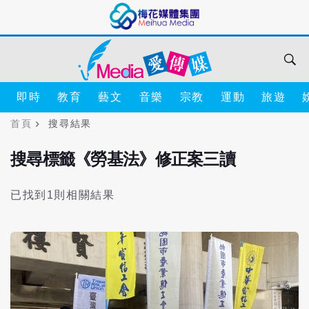
即時
教育
藝文
音樂
宗教
運動
旅遊
首頁
搜尋結果
搜尋標籤《勞基法》修正案三讀
已找到1則相關結果