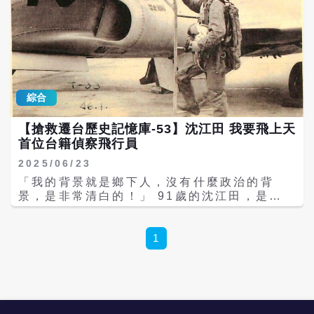
綜合
【搶救遷台歷史記憶庫-53】沈江田 我要飛上天
首位台籍偵察飛行員
2025/06/23
「我的背景就是鄉下人，沒有什麼政治的背
景，是非常清白的！」 91歲的沈江田，是前
空軍「紅狐中隊」的成員，也是我國第一位台
籍的偵察機飛行員，曾執行過許多高危險的偵
照任務。 身為土生土長的雲林人，沈江田出生
1
時還是日治時期，直到小二時台灣光復才開始
學國語，由於家中務農，日子過得十分清苦，
但因為家就在虎尾機場附近，從小他就看著飛
機起降，甚至還有軍機訓練，燃起了他對飛行
的好奇心。 沈江田說，「空軍的初級班基地在