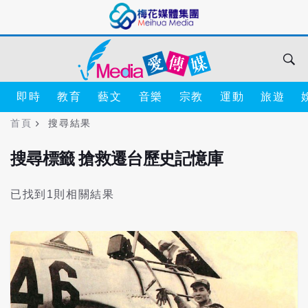
即時
教育
藝文
音樂
宗教
運動
旅遊
首頁
搜尋結果
搜尋標籤 搶救遷台歷史記憶庫
已找到1則相關結果