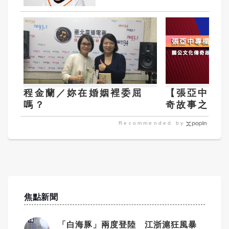
程金蘭／妳在婚姻裡委屈
【張亞中專
嗎？
奇故事之十
孝之妻
Recommended by
焦點新聞
「白海豚」兩度登陸 江浙滬狂風暴