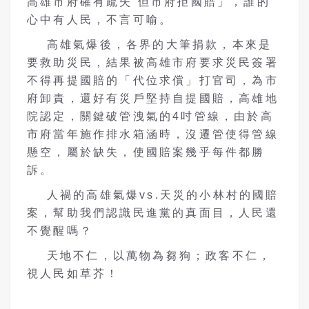
高雄市府確有疏失 但市府拒國賠」，誰的
心中有人民，不言可喻。
高雄氣爆後，各界的大筆捐款，本來是
要救助災民，結果被高雄市府要求災民簽署
不得再提國賠的「代位求償」打官司，為市
府卸責，還好有災戶堅持自提國賠，高雄地
院認定，關鍵破管洩氣的4吋管線，由於高
市府當年施作排水箱涵時，沒遷管使得管線
懸空，屬於缺失，使國賠案幾乎每件都勝
訴。
人禍的高雄氣爆vs.天災的小林村的國賠
案，幫助我們認識民進黨的真面目，人民還
不覺醒嗎？
天地不仁，以萬物為芻狗；政客不仁，
視人民如草芥！