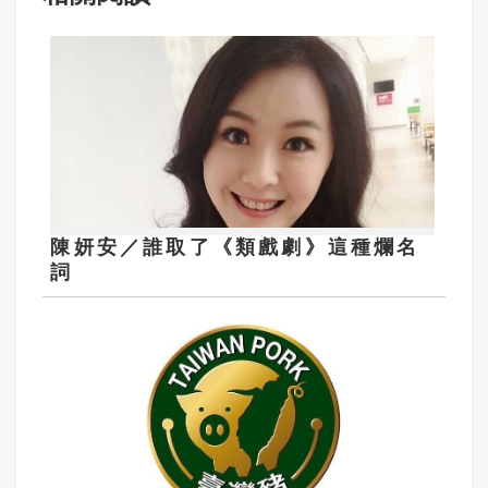
陳妍安／誰取了《類戲劇》這種爛名
詞