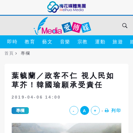
即時
教育
藝文
音樂
宗教
運動
旅遊
首頁
專欄
葉毓蘭／政客不仁 視人民如
草芥！韓國瑜願承受責任
2019-04-06 14:00
專欄
列印
-
A
+