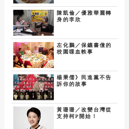
陳凱倫／優雅華麗轉
身的李欣
左化鵬／保鑣書僮的
校園喋血軼事
楊秉儒》民進黨不告
訴你的故事
黃珊珊／改變台灣從
支持柯P開始！