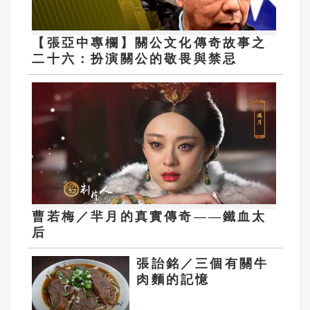
【張亞中專欄】關公文化傳奇故事之
二十六：扮演關公的敬畏與禁忌
曹若梅／羋月的真實傳奇——鐵血太
后
張詒銘／三個有關牛
肉麵的記憶