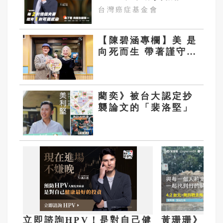
妳！
台灣癌症基金會
【陳碧涵專欄】美 是
向死而生 帶著謹守的
心對聖潔追尋
藺奕》被台大認定抄
襲論文的「裴洛堅」
立即諮詢HPV！是對自己健
黃珊珊》台