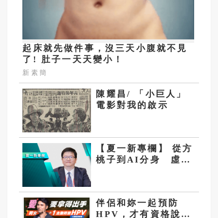
起床就先做件事，沒三天小腹就不見
了! 肚子一天天變小！
新素簡
陳耀昌/ 「小巨人」
電影對我的啟示
【夏一新專欄】 從方
桃子到AI分身 虛擬
明星走向全球影視
伴侶和妳一起預防
HPV，才有資格說愛