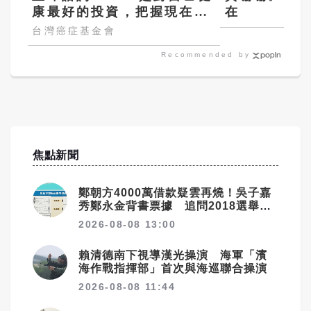
康最好的投資，把握現在不
在
嫌晚！
台灣癌症基金會
Recommended by
焦點新聞
鄭朝方4000萬借款疑雲再燒！吳子嘉
秀鄭永金背書票據 追問2018選舉資
金流向
2026-08-08 13:00
賴清德南下視導漢光操演 海軍「濱
海作戰指揮部」首次與海巡聯合操演
2026-08-08 11:44