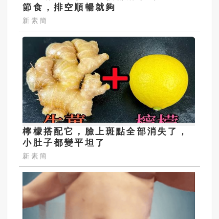
節食，排空順暢就夠
新素簡
檸檬搭配它，臉上斑點全部消失了，
小肚子都變平坦了
新素簡