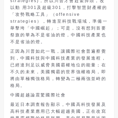
strategies)，所以川普才會趕緊掉頭，改
以動 用301及超級301，打擊智慧財產權的
「攻勢戰略工具」（offensive
strategies），轉進至科技戰場域，準備一
舉擊垮「中國崛起」；可是，沒有想到首要
祭旗的華為不是省油的燈，中國科技產業也
不是省油的燈。
正因為川普如此一戰，讓國際社會普遍察覺
到，中國科技與中國科技產業的發展進程，
已經達到足以威脅美國霸權地位的能量；在
不久的未來，美國獨霸的世界強權格局，即
將由單極獨強格局，轉變為二極兩強並峙的
格局。
中國超越論震驚國際社會
最近日本調查報告顯示，中國高科技發展及
高科技產業應用已大幅超越美國，正在改寫