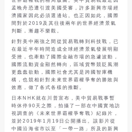
世界霸權戰的格局版圖。美中貿易戰最近因
孟晚舟恐遭引渡美國受審，許多新興市場經
濟國家因此必須選邊站。也正因如此，國際
間對於2019及其往後兩年的世界經濟景氣
判斷，漸趨不樂觀。
針對美中兩強之間從貿易戰轉到科技戰，已
在最近半年時間造成全球經濟景氣發展明顯
受挫，也牽動了國際金融市場的急遽波動，
國際流動資金顯然轉向，區域貨幣競貶風潮
更蠢蠢欲動，國際社會尤其是跨國智庫機
構，也競相針對未來世界霸權爭奪的勝敗與
效應，做了各式各樣的推斷。
日本NHK就在川普宣布，美中貿易戰事暫
時休停90天之際，拍攝了一部在中國實地訪
視調查的《未來世界霸權爭奪戰》紀錄片，
並於2019年1月19日公開播出。該影片從
中國沿海省市以至「一帶一路」所及的新興