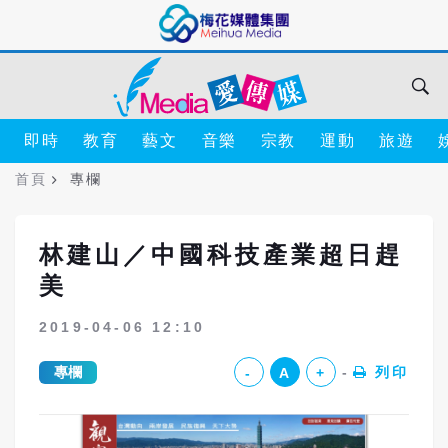
即時
教育
藝文
音樂
宗教
運動
旅遊
首頁
專欄
林建山／中國科技產業超日趕
美
2019-04-06 12:10
專欄
列印
-
A
+