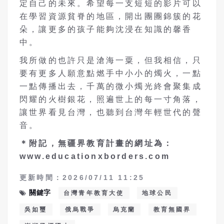
定自己的未來。希望每一支短短的影片可以
在學習資源貧脊的地區，開出團團錦簇的花
朵，讓更多的孩子能夠沈浸在知識的馨香
中。
我所做的也許只是滄海一粟，但我相信，只
要有更多人願意點燃手中小小的燭火，一點
一點傳播出去，千萬的微小燭光終會聚集成
閃耀的火樹銀花，照遍世上的每一寸角落，
讓世界看見台灣，也聽到台灣年輕世代的聲
音。
＊附記，無疆界教育計畫的網址為：
www.educationxborders.com
更新時間：2026/07/11 11:25
關鍵字
台灣青年教育大使
地球公民
吳如璽
俄烏戰爭
烏克蘭
教育無國界