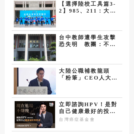
【選擇陸校工具篇3-
2】985、211：大陸
最頂尖前1％、2％大
學
台中教師遭學生攻擊
恐失明 教團：不能
再讓老師用肉身擋危
險
大陸公職補教龍頭
「粉筆」CEO人大演
講 大罵學生「非常
差」
立即諮詢HPV！是對
自己健康最好的投
資，把握現在不嫌
台灣癌症基金會
晚！