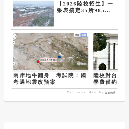
【2026陸校招生】一
張表搞定35所985陸
校學測門檻、錄取名
額！武漢大學等3校
免面試
兩岸地牛翻身 考試院：國
陸校對台招生
考遇地震改預案
學費僅約台
Recommended by