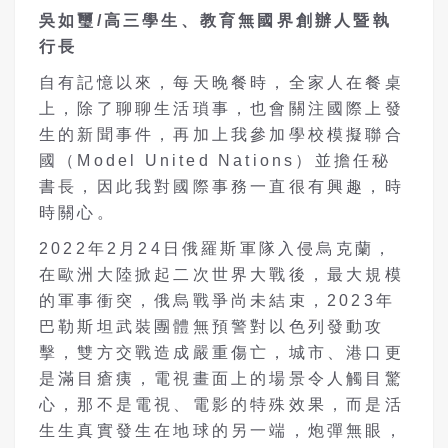
吳如璽/高三學生、教育無國界創辦人暨執
行長
自有記憶以來，每天晚餐時，全家人在餐桌
上，除了聊聊生活瑣事，也會關注國際上發
生的新聞事件，再加上我參加學校模擬聯合
國（Model United Nations）並擔任秘
書長，因此我對國際事務一直很有興趣，時
時關心。
2022年2月24日俄羅斯軍隊入侵烏克蘭，
在歐洲大陸掀起二次世界大戰後，最大規模
的軍事衝突，俄烏戰爭尚未結束，2023年
巴勒斯坦武裝團體無預警對以色列發動攻
擊，雙方交戰造成嚴重傷亡，城市、港口更
是滿目瘡痍，電視畫面上的場景令人觸目驚
心，那不是電視、電影的特殊效果，而是活
生生真實發生在地球的另一端，炮彈無眼，