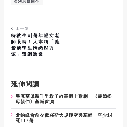
澎湖風櫃國小
上一篇
特教生刺傷年輕女老
師眼睛！人本稱「應
釐清學生情緒壓力
源」遭網罵爆
延伸閱讀
烏克蘭母親千里救子故事搬上歌劇 《赫爾松
母親們》基輔首演
北約峰會前夕俄羅斯大規模空襲基輔 至少14
死117傷