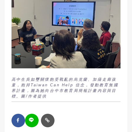
高中生吳如璽關懷飽受戰亂的烏克蘭、加薩走廊孩
童，抱持Taiwan Can Help 信念，發動教育無國
界計畫，圖為她向台中市教育局簡報計畫內容與目
標。圖/作者提供