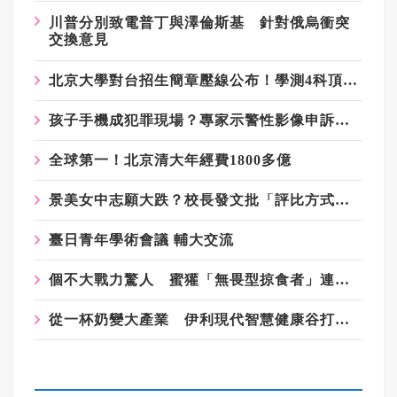
川普分別致電普丁與澤倫斯基 針對俄烏衝突
交換意見
北京大學對台招生簡章壓線公布！學測4科頂標、名額「寧缺毋濫」
孩子手機成犯罪現場？專家示警性影像申訴翻倍、性病年輕化、教材破口
全球第一！北京清大年經費1800多億
景美女中志願大跌？校長發文批「評比方式粗糙」 校友、家長接力挺
臺日青年學術會議 輔大交流
個不大戰力驚人 蜜獾「無畏型掠食者」連動物園也頭疼
從一杯奶變大產業 伊利現代智慧健康谷打造「中國乳都」新地標