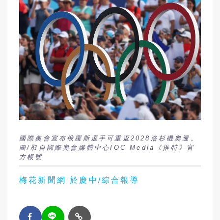
國際奧會宣布俄羅斯選手可重返2028洛杉磯奧運。
圖/取自國際奧會媒體中心IOC Media《推特》官
方帳號
梅花新聞網 於慶中/綜合報導