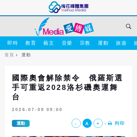
即時
教育
藝文
音樂
宗教
運動
旅遊
首頁
運動
國際奧會解除禁令 俄羅斯選
手可重返2028洛杉磯奧運舞
台
2026-07-09 09:00
運動
列印
-
A
+