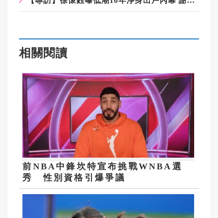
【專訪】徐懷鈺曝低潮10年淨身出戶內幕 謝醫生一句話：有病不是你
相關閱讀
前NBA中鋒坎特宣布挑戰WNBA選
秀 性別資格引爆爭議