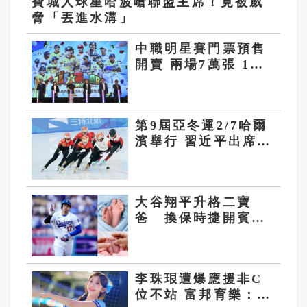
費城人球星哈波嗆聯盟主席！竟被威
脅「丟進水溝」
中職明星賽門票預售
開賣 兩場7萬張 1小
時內完售
第9屆亞冬運2/7哈爾
濱舉行 習近平出席開
幕式
大谷翔平升格二寶
爸 換保時捷開賓
利 真美子包辦全家
飲食
李珠珢遭爆應援非C
位不站 富邦育樂：盼