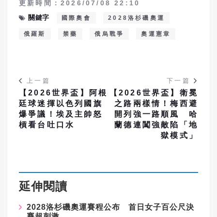
更新時間：2026/07/08 22:10
關鍵字
國際奧會
2028洛杉磯奧運
俄羅斯
禁藥
俄烏戰爭
奧運憲章
上一篇
下一篇
【2026世界盃】阿根
【2026世界盃】衛冕
廷球迷揮以色列國旗
之路兩樣情！梅西避
爆爭議！埃及主帥怒
開列強一路順風 哈
槓看台吐口水
蘭德連闖強敵陷「地
獄模式」
延伸閱讀
2028洛杉磯奧運賽程公布 首日女子百公尺決
賽超刺激