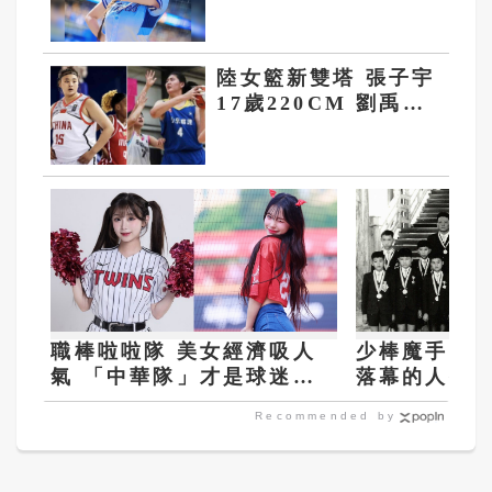
外界給予正面鼓勵
陸女籃新雙塔 張子宇
17歲220CM 劉禹彤
23歲201CM
職棒啦啦隊 美女經濟吸人
少棒魔手陳智
氣 「中華隊」才是球迷的
落幕的人生
最愛
Recommended by