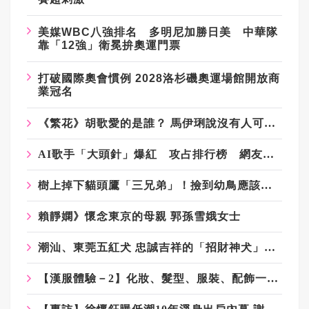
美媒WBC八強排名 多明尼加勝日美 中華隊
靠「12強」衛冕拚奧運門票
打破國際奧會慣例 2028洛杉磯奧運場館開放商
業冠名
《繁花》胡歌愛的是誰？ 馬伊琍說沒有人可以做到人間清醒（完稿）
AI歌手「大頭針」爆紅 攻占排行榜 網友問：音樂人怎麼活？
樹上掉下貓頭鷹「三兄弟」！撿到幼鳥應該怎麼辦？
賴靜嫻》懷念東京的母親 郭孫雪娥女士
潮汕、東莞五紅犬 忠誠吉祥的「招財神犬」卻愛打群架
【漢服體驗－2】化妝、髮型、服裝、配飾一條龍 1小時就穿越