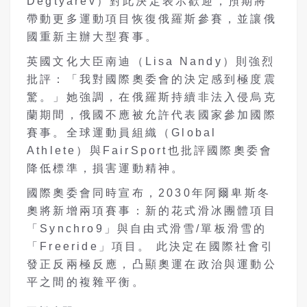
Degtyarev）對此決定表示歡迎，預期將
帶動更多運動項目恢復俄羅斯參賽，並讓俄
國重新主辦大型賽事。
英國文化大臣南迪（Lisa Nandy）則強烈
批評：「我對國際奧委會的決定感到極度震
驚。」她強調，在俄羅斯持續非法入侵烏克
蘭期間，俄國不應被允許代表國家參加國際
賽事。全球運動員組織（Global
Athlete）與FairSport也批評國際奧委會
降低標準，損害運動精神。
國際奧委會同時宣布，2030年阿爾卑斯冬
奧將新增兩項賽事：新的花式滑冰團體項目
「Synchro9」與自由式滑雪/單板滑雪的
「Freeride」項目。 此決定在國際社會引
發正反兩極反應，凸顯奧運在政治與運動公
平之間的複雜平衡。