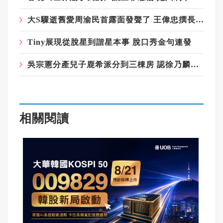
大S驟逝舊愛周渝民首露面發聲了 王偉忠撰長文懷念大S歡迎入夢
Tiny展現從脫星到諧星本事 脫口秀金句連發
吳宗憲分產兒子鹿希派分到三棟房 認徐乃麟不需道歉：誰先翻臉就輸
相關閱讀