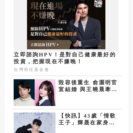
立即諮詢HPV！是對自己健康最好的
投資，把握現在不嫌晚！
台灣癌症基金會
毀容後重生 俞灝明官
宣結婚 與王曉晨牽手
走過低谷
【快訊】43歲「情歌
王子」輝晟在家身亡
經紀公司公佈死因