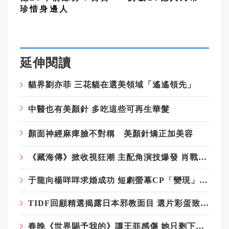
珍惜身邊人
延伸閱讀
貓界劉亦菲 三花貓在選美領域「遙遙領先」
中醫也有美顏針 多吃這些可再生華髮
顏面神經麻痺臉不對稱 美顏針矯正加美容
《藏海傳》掀收視狂潮 主配角演技爆發 肖戰不是第一
于龍向楊咩咩求婚成功 短劇螢幕CP「變現」熱搜破億
TIDF回顧精選揭露日本邪教面目 選片彩蛋致敬資深攝影張照堂
春晚《世界賜予我的》讓王菲感傷 她只剩下四位親人