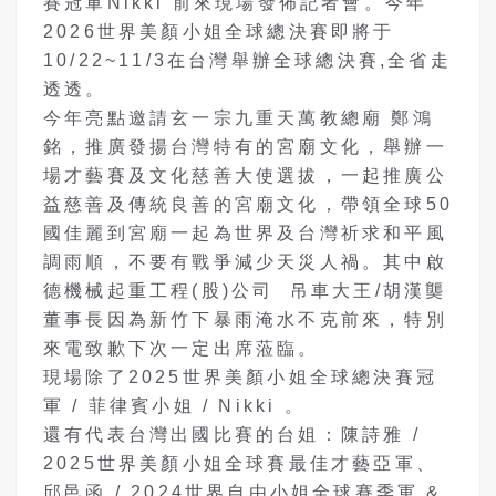
賽冠軍Nikki 前來現場發佈記者會。今年
2026世界美顏小姐全球總決賽即將于
10/22~11/3在台灣舉辦全球總決賽,全省走
透透。
今年亮點邀請玄一宗九重天萬教總廟 鄭鴻
銘，推廣發揚台灣特有的宮廟文化，舉辦一
場才藝賽及文化慈善大使選拔，一起推廣公
益慈善及傳統良善的宮廟文化，帶領全球50
國佳麗到宮廟一起為世界及台灣祈求和平風
調雨順，不要有戰爭減少天災人禍。其中啟
德機械起重工程(股)公司 吊車大王/胡漢龑
董事長因為新竹下暴雨淹水不克前來，特別
來電致歉下次一定出席蒞臨。
現場除了2025世界美顏小姐全球總決賽冠
軍 / 菲律賓小姐 / Nikki 。
還有代表台灣出國比賽的台姐：陳詩雅 /
2025世界美顏小姐全球賽最佳才藝亞軍、
邱邑函 / 2024世界自由小姐全球賽季軍 &