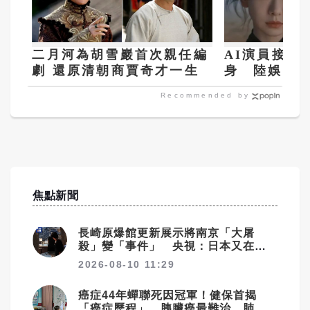
二月河為胡雪巖首次親任編
AI演員接代
劇 還原清朝商賈奇才一生
身 陸娛樂
定義
Recommended by
焦點新聞
長崎原爆館更新展示將南京「大屠
殺」變「事件」 央視：日本又在偷
改歷史
2026-08-10 11:29
癌症44年蟬聯死因冠軍！健保首揭
「癌症歷程」 胰臟癌最難治、肺癌