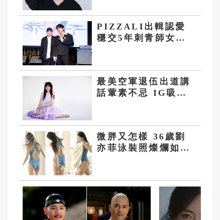
PIZZALI出輯認愛
穩交5年刺青師女友
玖壹壹春風聽他負債
霸氣買單
最美空軍退伍出道講
話葷素不忌 IG吸粉
破50萬轉行當歌手
微胖又怎樣 36歲劉
亦菲泳裝照燦爛如
《玫瑰》