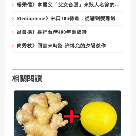
楊秉儒》拿國父「父女合照」來毀人名節的梗圖？！
Mediaphone》林口106縣道，從嚇到變難過
呂自揚》喜把台灣400年寫成詩
簡秀枝》回首來時路 許博允的夕陽傑作
相關閱讀