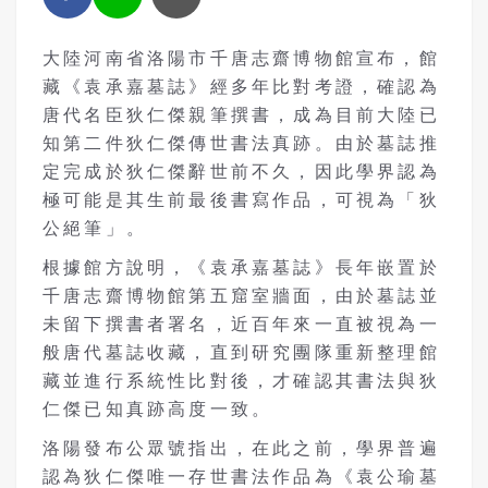
大陸河南省洛陽市千唐志齋博物館宣布，館
藏《袁承嘉墓誌》經多年比對考證，確認為
唐代名臣狄仁傑親筆撰書，成為目前大陸已
知第二件狄仁傑傳世書法真跡。由於墓誌推
定完成於狄仁傑辭世前不久，因此學界認為
極可能是其生前最後書寫作品，可視為「狄
公絕筆」。
根據館方說明，《袁承嘉墓誌》長年嵌置於
千唐志齋博物館第五窟室牆面，由於墓誌並
未留下撰書者署名，近百年來一直被視為一
般唐代墓誌收藏，直到研究團隊重新整理館
藏並進行系統性比對後，才確認其書法與狄
仁傑已知真跡高度一致。
洛陽發布公眾號指出，在此之前，學界普遍
認為狄仁傑唯一存世書法作品為《袁公瑜墓