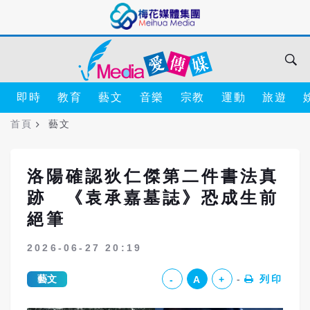
即時
教育
藝文
音樂
宗教
運動
旅遊
首頁
藝文
洛陽確認狄仁傑第二件書法真
跡 《袁承嘉墓誌》恐成生前
絕筆
2026-06-27 20:19
藝文
列印
-
A
+