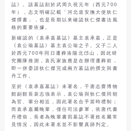
誌》。該墓誌刻於武周久視元年（西元700
年），志文明確記載「河北道安撫大使狄仁
傑撰書」，也是長期以來確認狄仁傑書法風
格的重要依據。
新確認的《袁承嘉墓誌》墓主袁承嘉，正是
《袁公瑜墓誌》墓主袁公瑜之子。父子二人
於西元700年同日遷葬洛陽北邙山，因此研
究團隊推測，袁氏家族應是在辦理遷葬前，
即一併委請狄仁傑完成兩方墓誌的撰文與書
丹工作。
至於《袁承嘉墓誌》未署名，千唐志齋博物
館副館長裴志強表示，袁公瑜與狄仁傑同朝
為官、輩分相近，因此署名合乎當時禮制；
而袁承嘉屬晚輩，僅任司法參軍，依唐代書
丹禮俗，長者為晚輩書寫墓誌不署姓名屬常
見情況，因此未署名並不影響真跡判定。