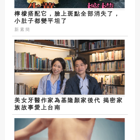
檸檬搭配它，臉上斑點全部消失了，
小肚子都變平坦了
新素簡
美女牙醫作家為基隆顏家後代 揭密家
族故事愛上台南