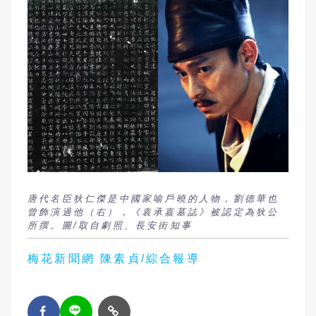
唐代名臣狄仁傑是中國家喻戶曉的人物，劉德華也
曾飾演過他（右），《袁承嘉墓誌》被認定為狄公
所撰。圖/取自劇照、長安街知事
梅花新聞網 陳素貞/綜合報導