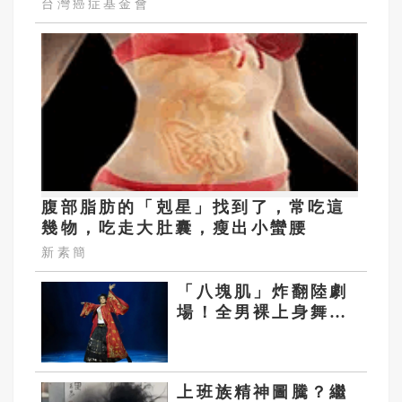
台灣癌症基金會
腹部脂肪的「剋星」找到了，常吃這
幾物，吃走大肚囊，瘦出小蠻腰
新素簡
「八塊肌」炸翻陸劇
場！全男裸上身舞劇
《嘆春風》吸金破
億 女觀眾狂喊：終
於懂武則天
上班族精神圖騰？繼