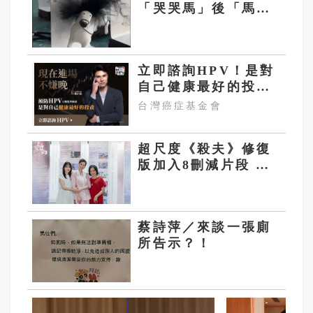
「哭哭馬」後「馬彪
彪」靠潦草爆炸頭爆
紅
立即諮詢HPV！是對
自己健康最好的投
資，把握現在不嫌
台灣癌症基金會
晚！
超尺度《殺夫》修復
版加入8刪減片段 58
歲夏文汐現模樣曝光
蔡詩萍／來談一張廁
所告示？！