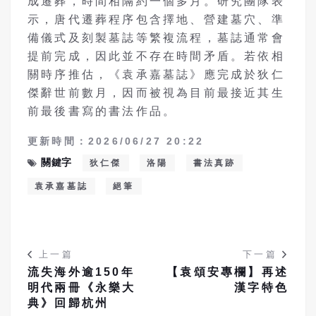
成遷葬，時間相隔約一個多月。研究團隊表
示，唐代遷葬程序包含擇地、營建墓穴、準
備儀式及刻製墓誌等繁複流程，墓誌通常會
提前完成，因此並不存在時間矛盾。若依相
關時序推估，《袁承嘉墓誌》應完成於狄仁
傑辭世前數月，因而被視為目前最接近其生
前最後書寫的書法作品。
更新時間：2026/06/27 20:22
關鍵字
狄仁傑
洛陽
書法真跡
袁承嘉墓誌
絕筆
上一篇
下一篇
流失海外逾150年
【袁頌安專欄】再述
明代兩冊《永樂大
漢字特色
典》回歸杭州