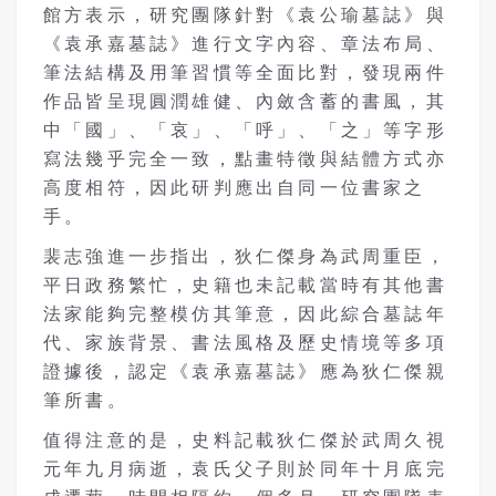
館方表示，研究團隊針對《袁公瑜墓誌》與
《袁承嘉墓誌》進行文字內容、章法布局、
筆法結構及用筆習慣等全面比對，發現兩件
作品皆呈現圓潤雄健、內斂含蓄的書風，其
中「國」、「哀」、「呼」、「之」等字形
寫法幾乎完全一致，點畫特徵與結體方式亦
高度相符，因此研判應出自同一位書家之
手。
裴志強進一步指出，狄仁傑身為武周重臣，
平日政務繁忙，史籍也未記載當時有其他書
法家能夠完整模仿其筆意，因此綜合墓誌年
代、家族背景、書法風格及歷史情境等多項
證據後，認定《袁承嘉墓誌》應為狄仁傑親
筆所書。
值得注意的是，史料記載狄仁傑於武周久視
元年九月病逝，袁氏父子則於同年十月底完