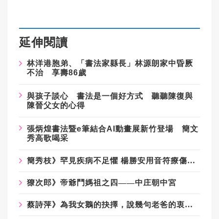
延伸閱讀
林洋港胞弟、「書法家縣長」林源朗家中昏厥
不治 享壽86歲
與孩子談心 書法是一個好方式 聽聽陳復與
陳晉父女的心得
張炳煌書法暨e筆結合AI動畫展新竹登場 簡文
秀高歌喝采
簡秀枝》罕見疾病不足懼 楊勝安用音符療傷再起
獠次郎》帝爺鬥媽祖之四——中庄朝中宮
蔡詩萍》為我女鵝的抉擇，說幾句老爸的衷心話