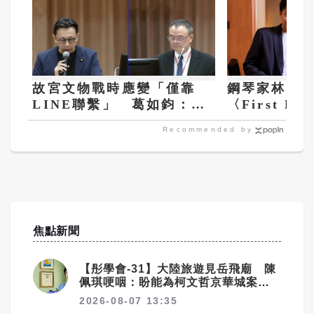
故宮文物戰時應變「僅靠
鋼琴家林易
LINE聯繫」 葛如鈞：國
〈First L
寶撤離不能等出事才檢討
Recommended by
焦點新聞
【彤學會-31】大陸旅遊見岳飛廟 陳
佩琪哽咽：盼能為柯文哲京華城案平
反
2026-08-07 13:35