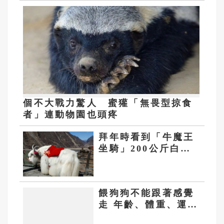
個不大戰力驚人 蜜獾「無畏型掠食
者」連動物園也頭疼
拜年時看到「牛魔王
坐騎」200公斤白氂
牛嚇到客人
餵狗狗不能跟著感覺
走 年齡、體重、運動
量都很重要