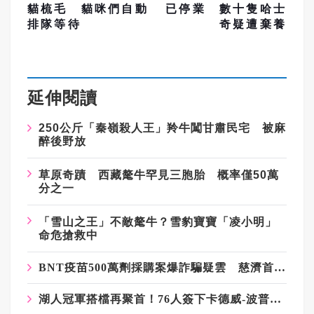
貓梳毛 貓咪們自動
已停業 數十隻哈士
排隊等待
奇疑遭棄養
延伸閱讀
250公斤「秦嶺殺人王」羚牛闖甘肅民宅 被麻
醉後野放
草原奇蹟 西藏氂牛罕見三胞胎 概率僅50萬
分之一
「雪山之王」不敵氂牛？雪豹寶寶「凌小明」
命危搶救中
BNT疫苗500萬劑採購案爆詐騙疑雲 慈濟首發聲明：痛心遺憾 配合司法將追究權益
湖人冠軍搭檔再聚首！76人簽下卡德威-波普 與詹姆斯睽違5年重逢