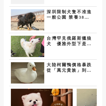
深圳限制犬隻不准進
一般公園 禁養38種
烈性犬
台灣罕見俄羅斯獵狼
犬 優雅外型下是
「猛將」反差萌
大陸柯爾鴨價格暴跌
從「萬元貴族」到
「百元甩賣」