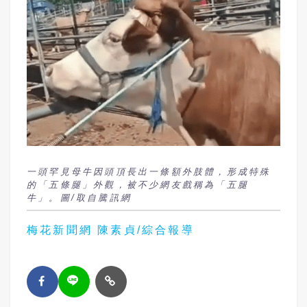
一頭罕見母牛因頭頂長出一條額外肢體，形成特殊
的「五條腿」外觀，被不少網友戲稱為「五腿
牛」。圖/取自騰訊網
梅花新聞網 陳素貞/綜合報導