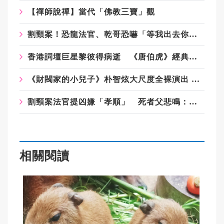
【禪師說禪】當代「佛教三寶」觀
割頸案！恐龍法官、乾哥恐嚇「等我出去你就知」掀眾怒 兇嫌爸媽被肉搜
香港詞壇巨星黎彼得病逝 《唐伯虎》經典台詞「我左青龍右白虎」成絕響
《財閥家的小兒子》朴智炫大尺度全裸演出 與宋承憲床戲有壓力
割頸案法官提凶嫌「孝順」 死者父悲鳴：法官是加害者幫兇
相關閱讀