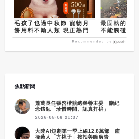
毛孩子也過中秋節 寵物月
最固執的夜鷺
餅用料不輸人類 現正熱門
不能觸碰
Recommended by
焦點新聞
蕭萬長任張啓楷競總榮譽主委 贈紀
念錶勉「珍惜時間、認真打拚」
2026-08-06 21:37
大陸AI短劇第一季上線12.8萬部 虛
擬藝人「方桃子」接拍美瞳廣告