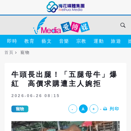
即時
教育
藝文
音樂
宗教
運動
旅遊
首頁
寵物
牛頭長出腿！「五腿母牛」爆
紅 高價求購遭主人婉拒
2026-06-26 08:15
寵物
列印
-
A
+