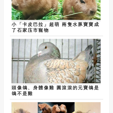
小「卡皮巴拉」超萌 兩隻水豚寶寶成
了石家庒市寵物
頭像鴿、身體像雞 圓滾滾的元寶鴿是
鴿不是雞