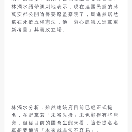
林濁水語帶諷刺地表示，現在連國民黨的蔣
萬安都公開嗆聲要廢監察院了，民進黨居然
還在死挺五權憲法，他「衷心建議民進黨重
新考量」其憲政立場。
林濁水分析，雖然總統府目前已經正式提
名，在野黨若「未審先撤」未免顯得有些唐
突，但從目前的國會生態來看，這份提名名
單想要通過「本來就非常不容易」。