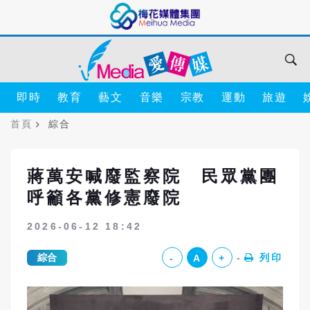
即時
教育
藝文
音樂
宗教
運動
旅遊
首頁
綜合
蔣萬安喊廢監察院 民眾黨團
呼籲各黨修憲廢院
2026-06-12 18:42
綜合
列印
-
A
+