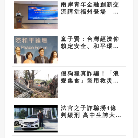
兩岸青年金融創新交
流講堂福州登場 聚
焦AI金融科技與創業
發展
童子賢：台灣經濟仰
賴定安全、和平環境
再籲恢復核二、核三
假狗糧真詐騙！「浪
愛集食」盜用救災畫
面 上萬人捐款恐被
騙
法官之子詐騙撈4億
判緩刑 高中生誇大資
料被5醫大除名 公理
何在？