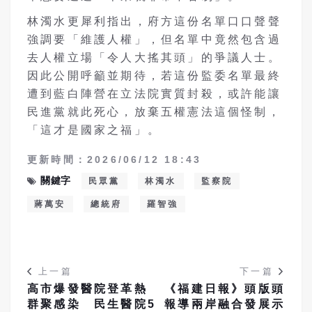
林濁水更犀利指出，府方這份名單口口聲聲
強調要「維護人權」，但名單中竟然包含過
去人權立場「令人大搖其頭」的爭議人士。
因此公開呼籲並期待，若這份監委名單最終
遭到藍白陣營在立法院實質封殺，或許能讓
民進黨就此死心，放棄五權憲法這個怪制，
「這才是國家之福」。
更新時間：2026/06/12 18:43
關鍵字
民眾黨
林濁水
監察院
蔣萬安
總統府
羅智強
上一篇
下一篇
高市爆發醫院登革熱
《福建日報》頭版頭
群聚感染 民生醫院5
報導兩岸融合發展示