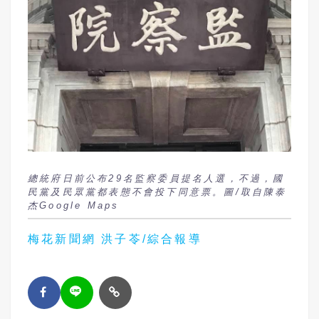
總統府日前公布29名監察委員提名人選，不過，國
民黨及民眾黨都表態不會投下同意票。圖/取自陳泰
杰Google Maps
梅花新聞網 洪子苓/綜合報導