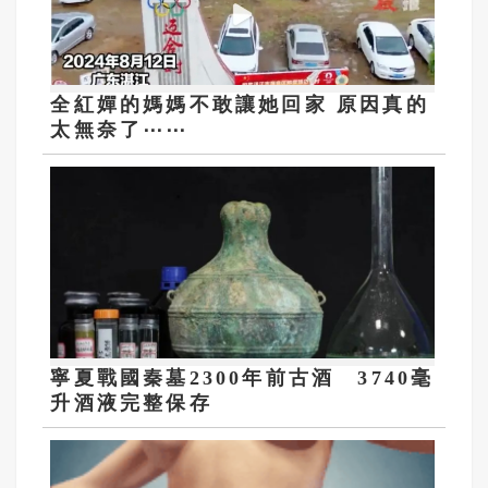
全紅嬋的媽媽不敢讓她回家 原因真的
太無奈了⋯⋯
寧夏戰國秦墓2300年前古酒 3740毫
升酒液完整保存