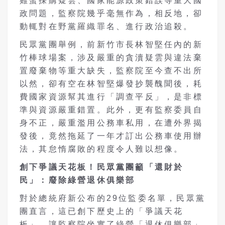
雞蛋採購疑雲、國家能源政策錯誤等重大國
政問題，監察院幾乎毫無作為，相反地，卻
動輒對在野黨羅織罪名、進行政治追殺。
民眾黨團舉例，前新竹市長林智堅任內的新
竹棒球場案，涉及嚴重的貪瀆疑雲與違法棄
置廢棄物等重大缺失，監察院至今查不出所
以然，卻有空在林智堅爆發抄襲醜聞後，耗
費國家資源幫其進行「調查平反」，是非標
準與資源嚴重錯置。此外，更有監察委員自
身不正，嚴重濫用公務車私用，在遭外界揭
發後，竟然拖延了一年才訂出公務車使用辦
法，其怠惰腐敗的程度令人難以想像。
創下爭議天花板！民眾黨團籲「還財於
民」：
廢除綠營退休俱樂部
對於總統府新公布的29位監委名單，民眾黨
團直言，這已創下歷史上的「爭議天花
板」，讓監察院坐實了綠營「退休俱樂部」