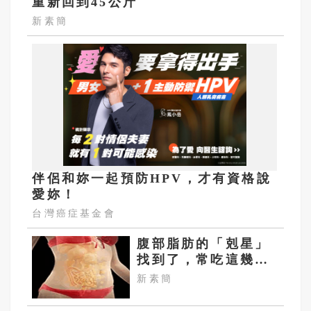
重新回到45公斤
新素簡
伴侶和妳一起預防HPV，才有資格說
愛妳！
台灣癌症基金會
腹部脂肪的「剋星」
找到了，常吃這幾
物，吃走大肚囊，瘦
新素簡
出小蠻腰