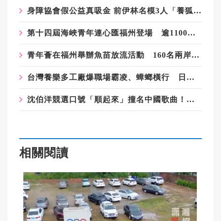
身障協會假公益真吸金 前伊林名模3人「養狐狸、買豪宅」遭起訴
第十四屆海峽青年連心匯福州登場 逾1100名兩岸青年參與交流
青年薈在福州舉辦魚苗放流活動 160名兩岸青年參與海洋保育
台灣養樂多工廠爆職場霸凌、蟑螂橫行 日籍吹哨者反被調查罹憂鬱症
沈伯洋競選口號「順起來」撞名中國歌曲！粉專：想統戰台灣人？
相關閱讀