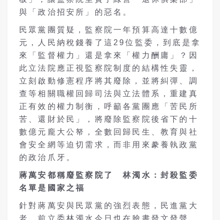
與「政治招安所」的惡名。
民眾黨團質疑，監察院一年預算高達十數億
元，人民納稅錢養了這29位監委，到底是拿
來「監督權力」還是拿來「權力酬庸」？因
此立法院應正視監察院制度的結構性失靈，
立刻啟動修憲程序將其廢除，並將糾彈、調
查等相關職權回歸司法與立法體系，重建真
正有效的權力制衡，呼籲各黨團應「苦民所
苦、還財於民」，將廢除監察院後省下的十
數億元龐大公帑，全數回歸民生、教育與社
會安全網等迫切需求，而非用來豢養執政黨
的政治爪牙。
蔣萬安都稱廢監察院了 林濁水：
封殺監委
名單是國家之福
針對蔣萬安與民眾黨的強烈表態，民進黨大
老、前立委林濁水今日也在臉書發文發聲。