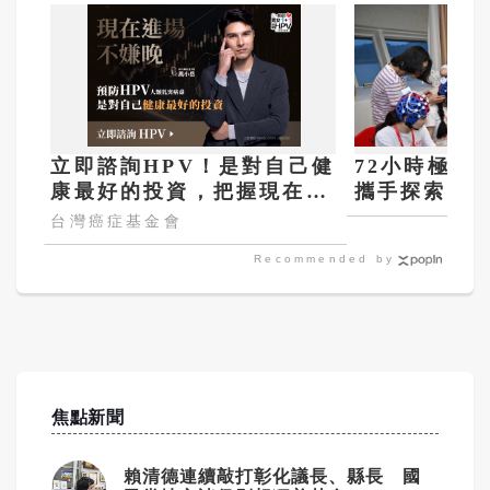
立即諮詢HPV！是對自己健
72小時極限
康最好的投資，把握現在不
攜手探索AI
嫌晚！
台灣癌症基金會
Recommended by
焦點新聞
賴清德連續敲打彰化議長、縣長 國