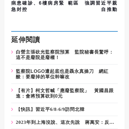
病患確診、6樓病房緊
範區 強調習近平親
急封控
自推動
延伸閱讀
白營主張砍光監察院預算 監院秘書長驚呼：
這不是廢院是廢權！
監察院LOGO遭起底也是聶永真操刀 網紅
酸：要廢掉的單位幹嘛改
【有片】柯文哲喊「應廢監察院」 黃國昌跟
進：會將預算砍到0元
【快訊】習近平6/8-6/9訪問北韓
2023年到上海沒說、這次先說 蔣萬安：反對台獨、支持九二共識