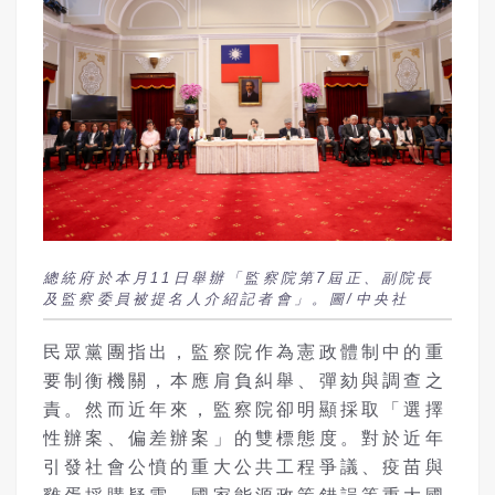
總統府於本月11日舉辦「監察院第7屆正、副院長
及監察委員被提名人介紹記者會」。圖/中央社
民眾黨團指出，監察院作為憲政體制中的重
要制衡機關，本應肩負糾舉、彈劾與調查之
責。然而近年來，監察院卻明顯採取「選擇
性辦案、偏差辦案」的雙標態度。對於近年
引發社會公憤的重大公共工程爭議、疫苗與