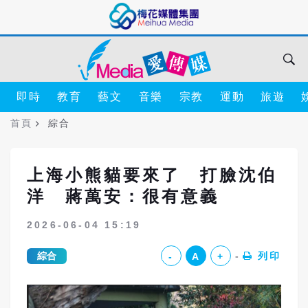
即時
教育
藝文
音樂
宗教
運動
旅遊
首頁
綜合
上海小熊貓要來了 打臉沈伯
洋 蔣萬安：很有意義
2026-06-04 15:19
綜合
列印
-
A
+