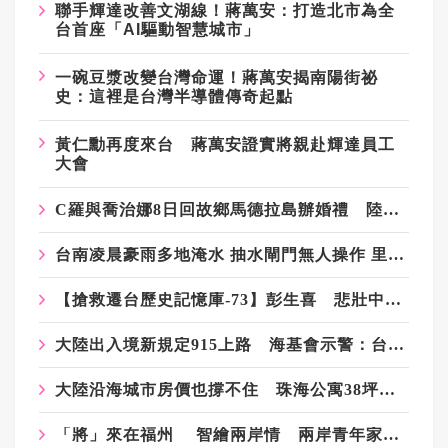
聯手輝達改善文湖線！蔣萬安：打造北市為全
台首座「AI驅動智慧城市」
一碗豆漿改變台灣命運！蔣萬安揭南陽街祕
史：這裡是台灣半導體傳奇起點
黃仁勳再度來台 蔣萬安證實將親赴輝達員工
大會
C羅與喬治娜8日回故鄉馬德拉島辦婚禮 陸網紅證實收到邀請
台南凌晨豪雨多地淹水 抽水閘門無人操作 里長怒批：人民只能自救
【搶救遷台歷史記憶庫-73】彭生喜 悲壯中 笑看一生
大陸出入境新規定915上路 海基會示警：台商也可能受影響
大陸沿海城市房價也撐不住 珠海公寓38坪只要100萬台幣
「將」來在福州 智繪兩岸情 兩岸青年家將臉譜繪畫大賽在福州開幕