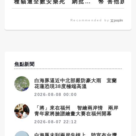
種貓遭全數安樂死 網批：
幣 害他跳樓
落後國家做法
判12年
Recommended by
焦點新聞
白海豚逼近中北部嚴防豪大雨 宜蘭
花蓮恐現38度極端高溫
2026-08-08 00:00
「將」來在福州 智繪兩岸情 兩岸
青年家將臉譜繪畫大賽在福州開幕
2026-08-07 22:12
白海豚未到兩岸先槓上 陸宣布台灣