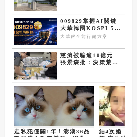
日籍吹哨者反被調查
罹憂鬱症
009829掌握AI關鍵
大華韓國KOSPI 50
今強勢開募
大華銀全能行銷方案
慈濟被騙逾10億元
張景森批：決策荒
唐 缺乏嚴謹程序
走私犯僅關1年！澎湖36品
結4次婚 勒