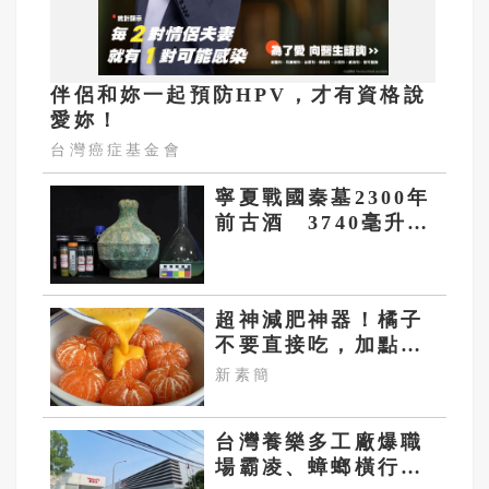
伴侶和妳一起預防HPV，才有資格說
愛妳！
台灣癌症基金會
寧夏戰國秦墓2300年
前古酒 3740毫升酒
液完整保存
超神減肥神器！橘子
不要直接吃，加點這
個！體重天天下降
新素簡
台灣養樂多工廠爆職
場霸凌、蟑螂橫行