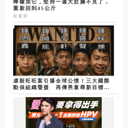
檸檬加它，堅持一週大肚腩不見了，
重新回到45公斤
新素簡
虐殺旺旺案引爆全球公憤！三大國際
動保組織聲援 再傳男童尋新目標下
手