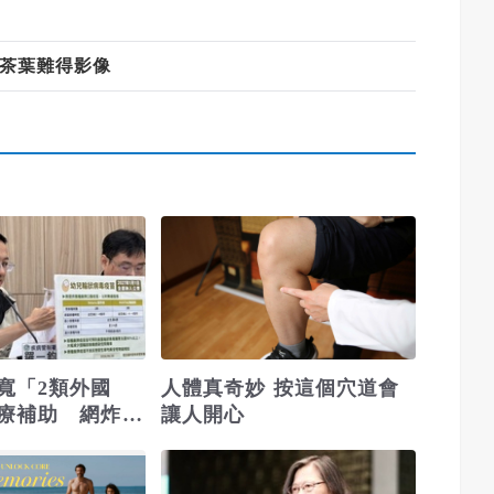
灣茶葉難得影像
寬「2類外國
人體真奇妙 按這個穴道會
療補助 網炸
讓人開心
保變全球健保