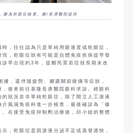
，圖為乾眼症檢查。圖/長庚醫院提供
感時，往往認為只是單純用眼過度或乾眼症，
發現，乾眼症狀有可能是自體免疫疾病提早發
確診早出現約3年，提醒民眾若症狀長期未改
澀困擾，還伴隨疲勞、腳踝關節痠痛等症狀，
斷，後來前往基隆長庚醫院眼科求診。經眼科
她的狀況並非單純乾眼症，除了開立人工淚液
轉介風濕免疫科進一步檢查，最後確診為「修
）。在接受免疫抑制劑治療後，邱小姐的整體
表示，乾眼症是因淚液分泌不足或蒸發過快，