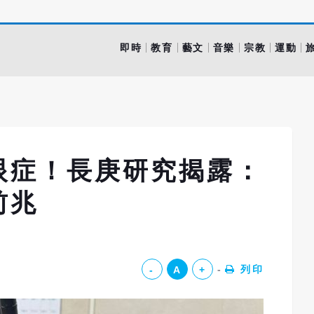
即時
教育
藝文
音樂
宗教
運動
眼症！長庚研究揭露：
前兆
列印
-
A
+