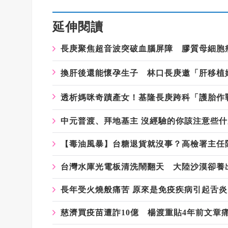
延伸閱讀
長庚聚焦超音波突破血腦屏障 膠質母細胞瘤
換肝後還能懷孕生子 林口長庚邀「肝移植
透析媽咪奇蹟產女！基隆長庚跨科「護胎作
中元普渡、拜地基主 沒經驗的你該注意些
【毒油風暴】台糖退貨就沒事？高檢署主任
台灣水庫光電板清洗鬧翻天 大陸沙漠卻養
長年受火燒般痛苦 原來是免疫疾病引起舌炎
慈濟買疫苗遭詐10億 楊渡重貼4年前文章