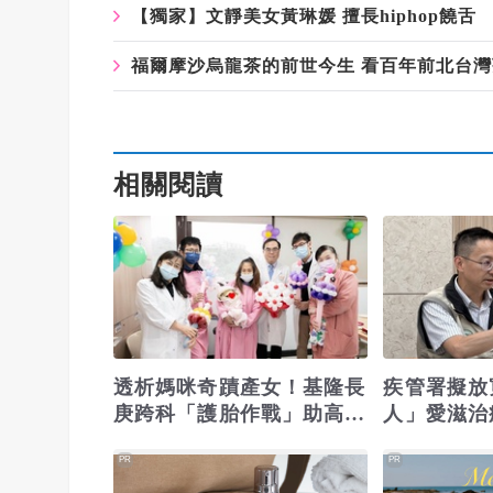
【獨家】文靜美女黃琳媛 擅長hiphop饒舌
福爾摩沙烏龍茶的前世今生 看百年前北台
相關閱讀
透析媽咪奇蹟產女！基隆長
疾管署擬放
庚跨科「護胎作戰」助高風
人」愛滋治
險孕婦迎新生
鍋：全民健
PR
PR