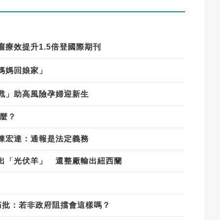
療效提升1.5倍登國際期刊
媽媽回娘家」
戰」助高風險孕婦迎新生
什麼？
陳宏達：通報是法定義務
出「光伏羊」 還整廠輸出紐西蘭
痛批：若非政府阻擋會這樣嗎？