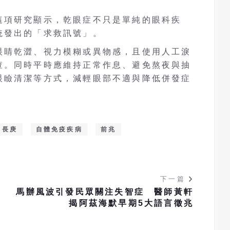
這項研究顯示，乾眼症不只是單純的眼科疾
統發出的「求救訊號」。
眼睛乾澀、視力模糊或異物感，且使用人工淚
查。同時平時應維持正常作息、避免熬夜與抽
眼瞼清潔等方式，減輕眼部不適與降低併發症
長庚
自體免疫疾病
前兆
下一篇
情
馬辦風波引發民眾關注失智症 醫師黃軒
揭阿茲海默早期5大語言徵兆