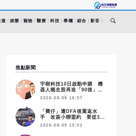
旅遊
娛樂
寵物
醫療
科技
專欄
綜合
影音
焦點新聞
宇樹科技10日啟動申購 機
器人概念股再造「90後」富
翁群
2026-08-09 16:57
「費仔」遭DFA後重返水
手 改簽小聯盟約 要從3A
拚回大聯盟
2026-08-09 15:02