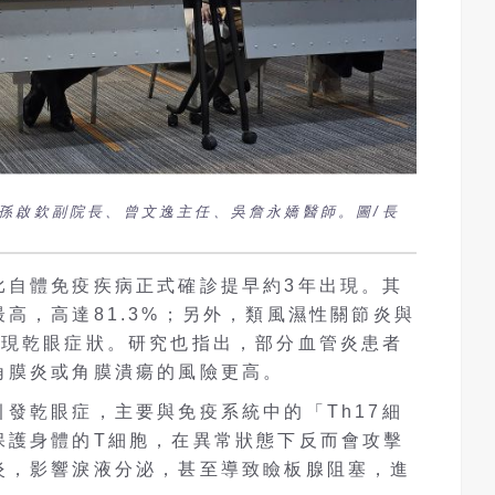
孫啟欽副院長、曾文逸主任、吳詹永嬌醫師。圖/長
比自體免疫疾病正式確診提早約3年出現。其
高，高達81.3%；另外，類風濕性關節炎與
出現乾眼症狀。研究也指出，部分血管炎患者
角膜炎或角膜潰瘍的風險更高。
發乾眼症，主要與免疫系統中的「Th17細
保護身體的T細胞，在異常狀態下反而會攻擊
炎，影響淚液分泌，甚至導致瞼板腺阻塞，進