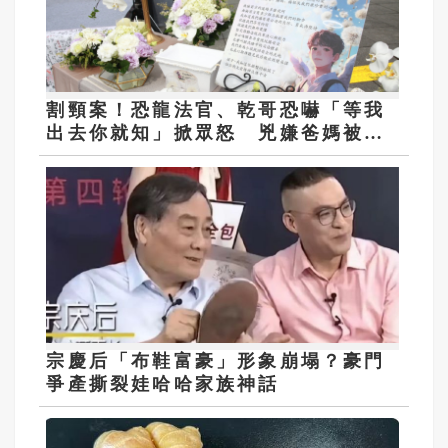
割頸案！恐龍法官、乾哥恐嚇「等我
出去你就知」掀眾怒 兇嫌爸媽被肉
搜
宗慶后「布鞋富豪」形象崩塌？豪門
爭產撕裂娃哈哈家族神話