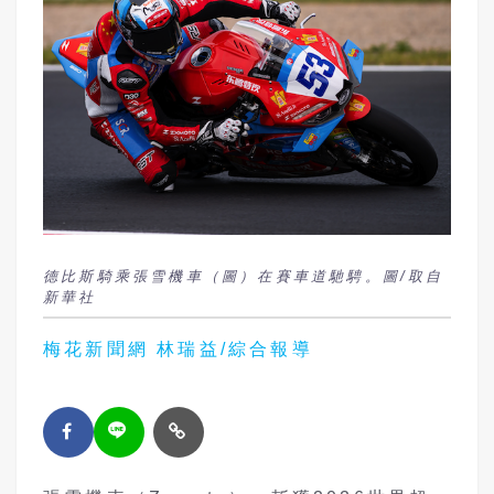
德比斯騎乘張雪機車（圖）在賽車道馳騁。圖/取自
新華社
梅花新聞網 林瑞益/綜合報導