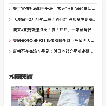
普丁宣佈對烏戰爭升級 當天FAB-3000重型滑翔炸彈再次襲擊札波羅熱
《慶餘年2》別學二皇子的心計 減肥要學劉端端的自律
廣東4童焚殺流浪犬！傳「旺旺」一家登時代廣場看板 2港星籲快立動保法
美國失利亞洲得利 哈佛國際生成亞洲頂尖大學搶手人才
唐朝不存在論？學界：與日本部分學者史觀有關 但非直接提出
相關閱讀