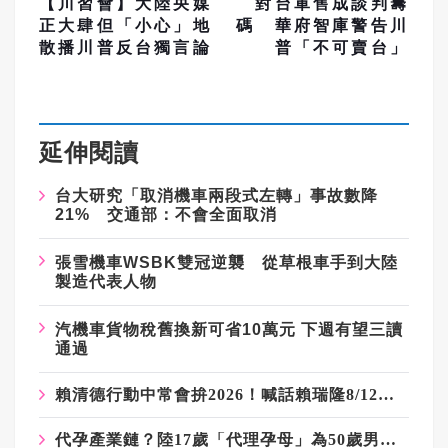
【川習會】大陸央媒
對台軍售成談判籌
正大肆但「小心」地
碼 華府智庫警告川
散播川普反台獨言論
普「不可賣台」
延伸閱讀
台大研究「取消機車兩段式左轉」事故數降
21% 交通部：不會全面取消
張雪機車WSBK雙冠逆襲 從草根車手到大陸
製造代表人物
汽機車貨物稅舊換新可省10萬元 下週有望三讀
通過
賴清德行動中常會拚2026！喊話賴瑞隆8/12備戰高雄 強調地方願景讓人民看得見
代孕產業鏈？陸17歲「代理孕母」為50歲男子生雙胞胎