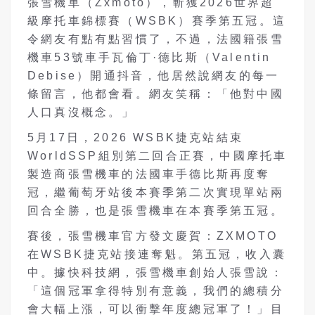
張雪機車（Zxmoto），斬獲2026世界超
級摩托車錦標賽（WSBK）賽季第五冠。這
令網友有點有點習慣了，不過，法國籍張雪
機車53號車手瓦倫丁·德比斯（Valentin
Debise）開通抖音，他居然說網友的每一
條留言，他都會看。網友笑稱：「他對中國
人口真沒概念。」
5月17日，2026 WSBK捷克站結束
WorldSSP組別第二回合正賽，中國摩托車
製造商張雪機車的法國車手德比斯再度奪
冠，繼葡萄牙站後本賽季第二次實現單站兩
回合全勝，也是張雪機車在本賽季第五冠。
賽後，張雪機車官方發文慶賀：ZXMOTO
在WSBK捷克站接連奪魁。第五冠，收入囊
中。據快科技網，張雪機車創始人張雪說：
「這個冠軍拿得特別有意義，我們的總積分
會大幅上漲，可以衝擊年度總冠軍了！」目