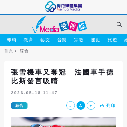
即時
教育
藝文
音樂
宗教
運動
旅遊
首頁
綜合
張雪機車又奪冠 法國車手德
比斯發言吸睛
2026-05-18 11:47
綜合
列印
-
A
+