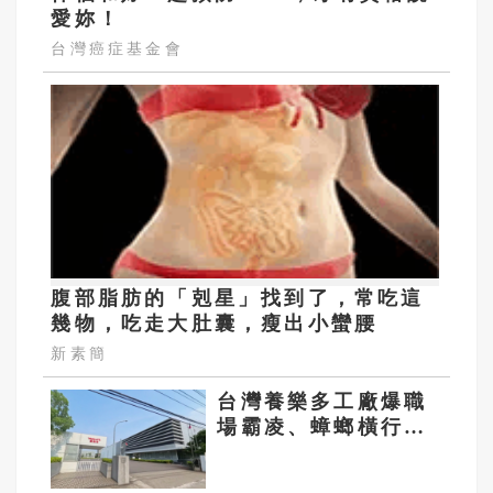
愛妳！
台灣癌症基金會
腹部脂肪的「剋星」找到了，常吃這
幾物，吃走大肚囊，瘦出小蠻腰
新素簡
台灣養樂多工廠爆職
場霸凌、蟑螂橫行
日籍吹哨者反被調查
罹憂鬱症