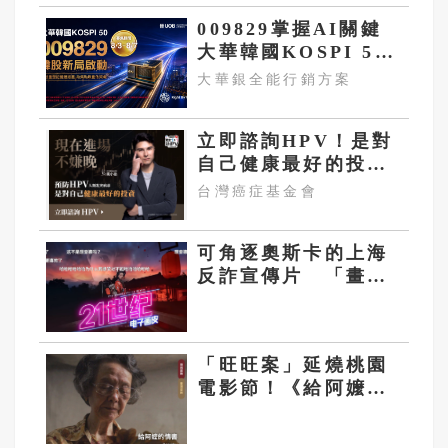
009829掌握AI關鍵
大華韓國KOSPI 50
今強勢開募
大華銀全能行銷方案
立即諮詢HPV！是對
自己健康最好的投
資，把握現在不嫌
台灣癌症基金會
晚！
可角逐奧斯卡的上海
反詐宣傳片 「畫
皮」之上海灘
「旺旺案」延燒桃園
電影節！《給阿嬤的
情書》遭網抵制 文
化局回應了