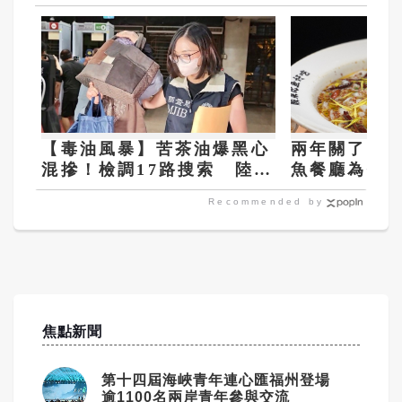
【毒油風暴】苦茶油爆黑心
兩年關了2萬
混摻！檢調17路搜索 陸低
魚餐廳為什
價苦茶籽冒充「100％台灣
Recommended by
製」2人遭聲押
焦點新聞
第十四屆海峽青年連心匯福州登場
逾1100名兩岸青年參與交流