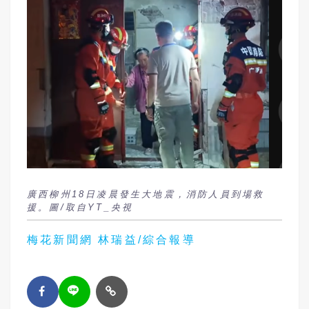
廣西柳州18日凌晨發生大地震，消防人員到場救
援。圖/取自YT_央視
梅花新聞網 林瑞益/綜合報導