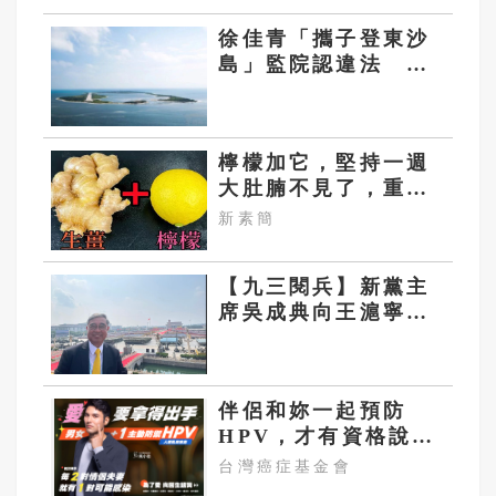
徐佳青「攜子登東沙
島」監院認違法 登
島規定多嚴格報你知
檸檬加它，堅持一週
大肚腩不見了，重新
回到45公斤
新素簡
【九三閱兵】新黨主
席吳成典向王滬寧建
議：大陸也將10月25
日訂為台灣光復節
伴侶和妳一起預防
HPV，才有資格說愛
妳！
台灣癌症基金會