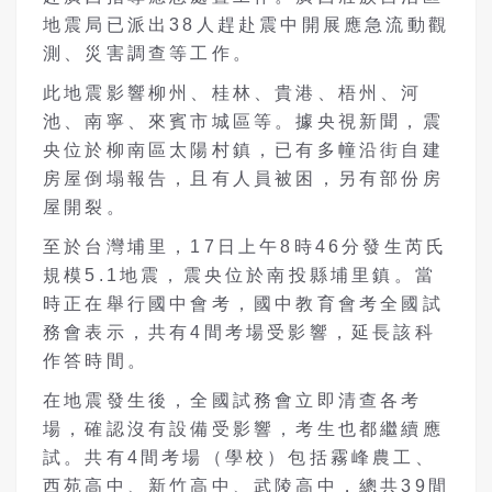
地震局已派出38人趕赴震中開展應急流動觀
測、災害調查等工作。
此地震影響柳州、桂林、貴港、梧州、河
池、南寧、來賓市城區等。據央視新聞，震
央位於柳南區太陽村鎮，已有多幢沿街自建
房屋倒塌報告，且有人員被困，另有部份房
屋開裂。
至於台灣埔里，17日上午8時46分發生芮氏
規模5.1地震，震央位於南投縣埔里鎮。當
時正在舉行國中會考，國中教育會考全國試
務會表示，共有4間考場受影響，延長該科
作答時間。
在地震發生後，全國試務會立即清查各考
場，確認沒有設備受影響，考生也都繼續應
試。共有4間考場（學校）包括霧峰農工、
西苑高中、新竹高中、武陵高中，總共39間