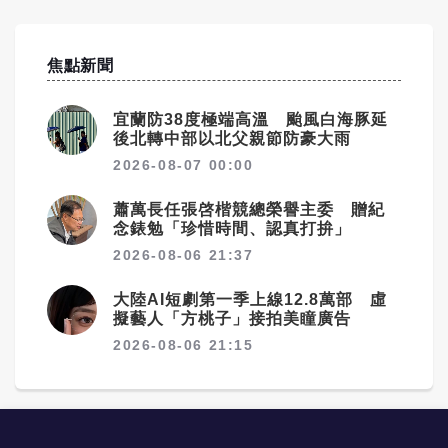
焦點新聞
宜蘭防38度極端高溫 颱風白海豚延
後北轉中部以北父親節防豪大雨
2026-08-07 00:00
蕭萬長任張啓楷競總榮譽主委 贈紀
念錶勉「珍惜時間、認真打拚」
2026-08-06 21:37
大陸AI短劇第一季上線12.8萬部 虛
擬藝人「方桃子」接拍美瞳廣告
2026-08-06 21:15