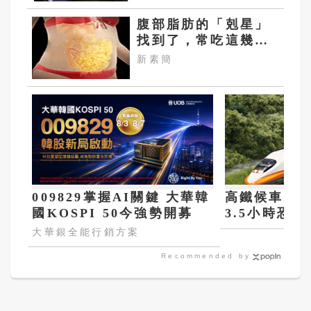
腹部脂肪的「剋星」
找到了，常吃這幾
物，吃走大肚囊，瘦
新素簡
出小蠻腰
009829掌握AI關鍵 大華韓
高鐵候車站
國KOSPI 50今強勢開募
3.5小時恐收
大華銀全能行銷方案
Recommended by