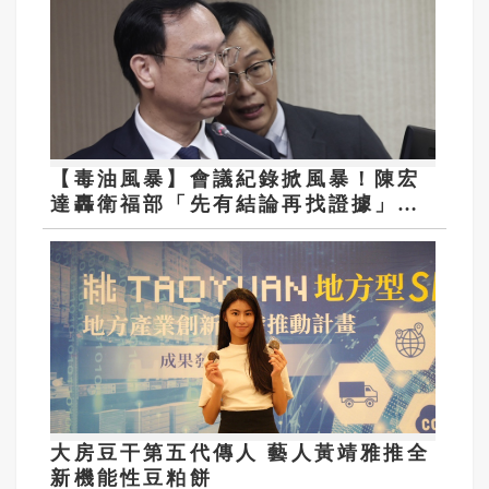
【毒油風暴】會議紀錄掀風暴！陳宏
達轟衛福部「先有結論再找證據」 3
大爭議直指決策核心
大房豆干第五代傳人 藝人黃靖雅推全
新機能性豆粕餅