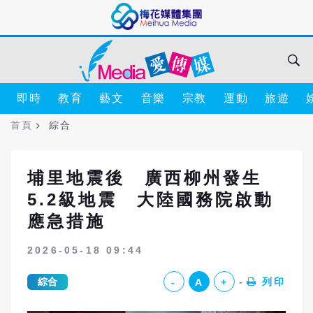
即時
教育
藝文
音樂
宗教
運動
旅遊
首頁
綜合
埔里地震後 廣西柳州發生
5.2級地震 大陸國務院啟動
應急措施
2026-05-18 09:44
綜合
列印
-
A
+