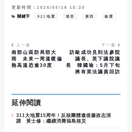
更新時間：2026/05/18 10:20
關鍵字
921地震
埔里
廣西
餘震
上一篇
下一篇
南部山區防局部大
訪歐成功見到法參院
雨 未來一周溫暖偏
議長、英下議院議
熱高溫恐逾30度
長 韓國瑜：5月下旬
將有英法議員回訪
延伸閱讀
311大地震15周年！反核團體邀後藤政志演
講 黃士修：繼續消費福島核災