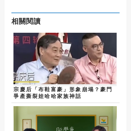
相關閱讀
宗慶后「布鞋富豪」形象崩塌？豪門
爭產撕裂娃哈哈家族神話