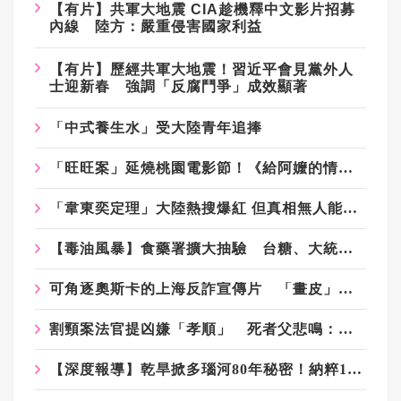
【有片】共軍大地震 CIA趁機釋中文影片招募
內線 陸方：嚴重侵害國家利益
【有片】歷經共軍大地震！習近平會見黨外人
士迎新春 強調「反腐鬥爭」成效顯著
「中式養生水」受大陸青年追捧
「旺旺案」延燒桃園電影節！《給阿嬤的情書》遭網抵制 文化局回應了
「韋東奕定理」大陸熱搜爆紅 但真相無人能參透
【毒油風暴】食藥署擴大抽驗 台糖、大統益、長輝30件油品合格
可角逐奧斯卡的上海反詐宣傳片 「畫皮」之上海灘
割頸案法官提凶嫌「孝順」 死者父悲鳴：法官是加害者幫兇
【深度報導】乾旱掀多瑙河80年秘密！納粹170艘沉船重見天日 塞爾維亞砸數億清障救航運命脈