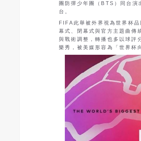
團防彈少年團（BTS）同台
台。
FIFA此舉被外界視為世界杯
幕式、閉幕式與官方主題曲傳
與戰術調整，轉播也多以球評
樂秀，被美媒形容為「世界杯