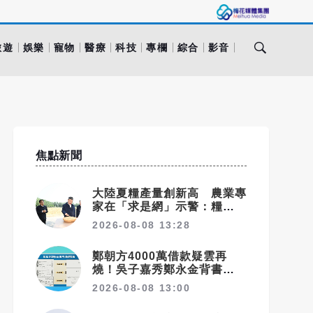
旅遊
娛樂
寵物
醫療
科技
專欄
綜合
影音
焦點新聞
大陸夏糧產量創新高 農業專
家在「求是網」示警：糧食緊
張會長期存在
2026-08-08 13:28
鄭朝方4000萬借款疑雲再
燒！吳子嘉秀鄭永金背書票
據 追問2018選舉資金流向
2026-08-08 13:00