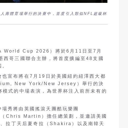
都會人壽體育場舉行的決賽中，首度引入類似NFL超級杯
World Cup 2026）將於6月11日至7月
墨西哥三國聯合主辦，將首度擴編至48支國
屆。
也宣布將在7月19日於美國紐約紐澤西大都
um, New York/New Jersey）舉行的決
級杯模式的中場表演，為世界杯注入前所未有的
中場秀將由英國搖滾天團酷玩樂團
（Chris Martin）擔任總策劃，並邀請美國
）、拉丁天后夏奇拉（Shakira）以及南韓天