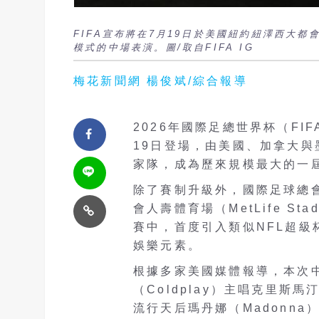
FIFA宣布將在7月19日於美國紐約紐澤西大
模式的中場表演。圖/取自FIFA IG
梅花新聞網 楊俊斌/綜合報導
2026年國際足總世界杯（FIFA 
19日登場，由美國、加拿大與
家隊，成為歷來規模最大的一
除了賽制升級外，國際足球總會
會人壽體育場（MetLife Stadi
賽中，首度引入類似NFL超
娛樂元素。
根據多家美國媒體報導，本次
（Coldplay）主唱克里斯馬汀
流行天后瑪丹娜（Madonna