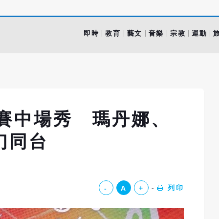
即時
教育
藝文
音樂
宗教
運動
決賽中場秀 瑪丹娜、
幻同台
列印
-
A
+