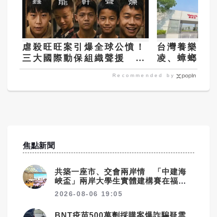
虐殺旺旺案引爆全球公憤！
台灣養樂多
三大國際動保組織聲援 再
凌、蟑螂橫
傳男童尋新目標下手
反被調查罹
Recommended by
焦點新聞
共築一座市、交會兩岸情 「中建海
峽盃」兩岸大學生實體建構賽在福州
落幕
2026-08-06 19:05
BNT疫苗500萬劑採購案爆詐騙疑雲