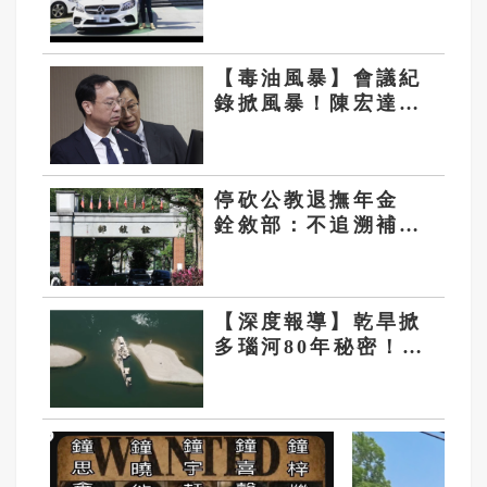
料被5醫大除名 公理
何在？
【毒油風暴】會議紀
錄掀風暴！陳宏達轟
衛福部「先有結論再
找證據」 3大爭議
直指決策核心
停砍公教退撫年金
銓敘部：不追溯補發
113、114年差額
【深度報導】乾旱掀
多瑙河80年秘密！納
粹170艘沉船重見天
日 塞爾維亞砸數億
清障救航運命脈