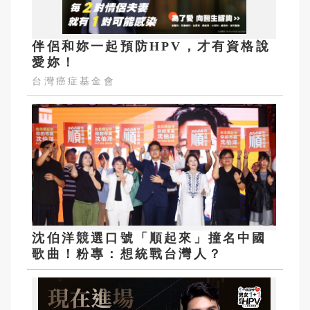
伴侶和妳一起預防HPV，才有資格說
愛妳！
台灣癌症基金會
沈伯洋競選口號「順起來」撞名中國
歌曲！粉專：想統戰台灣人？