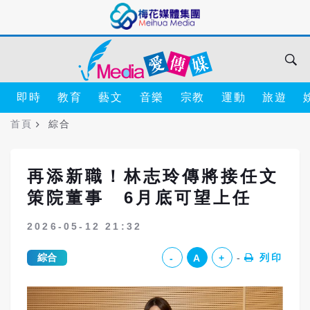
即時
教育
藝文
音樂
宗教
運動
旅遊
首頁
綜合
再添新職！林志玲傳將接任文
策院董事 6月底可望上任
2026-05-12 21:32
綜合
列印
-
A
+