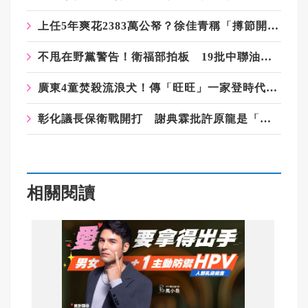
上任5年爽花2383萬公帑？徐佳青稱「撙節開支」 網質疑：卻搭商務艙？
不甩在野黨警告！衛福部拍板 19批中聯油品重新上架
廣東4童焚殺流浪犬！傳「旺旺」一家登時代廣場看板 2港星籲快立動保法
彰化議長保衛戰開打 謝典霖批許原龍是「地方黑道」引爆論戰
相關閱讀