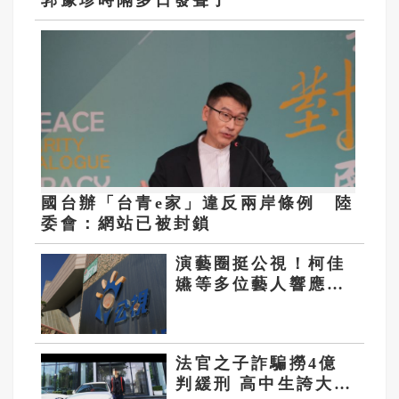
國台辦「台青e家」違反兩岸條例 陸
委會：網站已被封鎖
演藝圈挺公視！柯佳
嬿等多位藝人響應連
署 網喊：反對支持
綠化的公視
法官之子詐騙撈4億
判緩刑 高中生誇大資