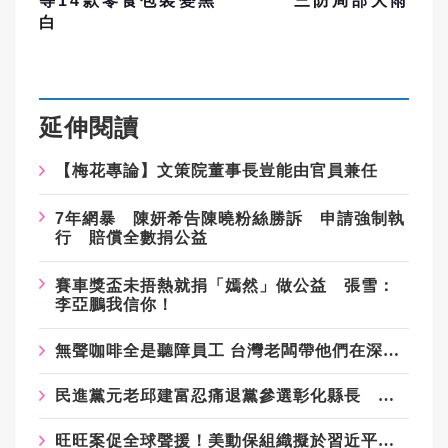
等14款零食包裝變黑
三防局部大雨
白
延伸閱讀
【梅花專論】文策院董事長豈能由官員兼任
7年網暴 陳妍希告陳曉粉絲勝訴 申請強制執
行 賠償全數捐公益
賽車獎盃未捂熱就捐「嫣然」做公益 張雪：
李亞鵬我信你！
無聲咖啡全是聽障員工 台灣老闆帶他們在深圳創業
民進黨元老邱建富忍痛退黨參選彰化縣長 只因新潮流寧讓國民黨贏也不讓他選
旺旺案促全球聲援！美動保組織擬於習近平訪美發起集會、籲終止揭陽姐妹市