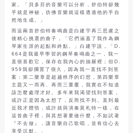
家。「貝多芬的音樂可以分析，舒伯特卻幾
乎就是神秘，彷彿音樂就這樣透過他的手自
然地生成。」
而這兩首舒伯特奏鳴曲是白建宇再三思慮之
後精心挑選的曲子，「它們涵蓋了我作為鋼
琴家生涯的起點和終點。」白建宇說，「D.
664是我最早學習的鋼琴奏鳴曲之一，我一
直很喜歡它，保存在我內心的抽屜裡；但D.
959我卻擱置了很久，因為我一直找不到答
案：第二樂章是超越秩序的幻想，第四樂章
主題又一而再、再而三重覆，我實在不知道
該怎麼處理才好。多年來我渴望找到答案，
或許正是因為太想了，反而找不到。直到最
近我才體悟，或許就與演奏莫札特一樣，在
這首曲子裡，與其想著要做什麼，不如試著
『不去做』，讓音樂自己歌唱，並有信心去
享受沉默。」