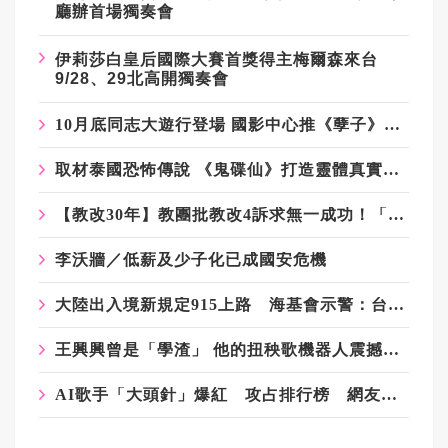
廳辦首場獨奏會
伊莉莎白皇后國際大賽首獎得主梅爾森來台
9/28、29北高開獨奏會
10月底同志大遊行登場 國影中心推《孽子》數位修復版首映
取材泰國恐怖傳說 《鬼碟仙》打造靈體真實壓迫感
【教改30年】教團批教改4訴求無一成功！「廣設高中大學」最糟糕
李沃牆／低薪及少子化已成國安危機
大陸出入境新規定915上路 海基會示警：台商也可能受影響
王興興曾是「學渣」 他的扭秧歌機器人震撼了科技界
AI歌手「大頭針」爆紅 攻占排行榜 網友問：音樂人怎麼活？