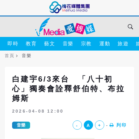
即時
教育
藝文
音樂
宗教
運動
旅遊
首頁
音樂
白建宇6/3來台 「八十初
心」獨奏會詮釋舒伯特、布拉
姆斯
2026-04-08 12:00
音樂
列印
-
A
+