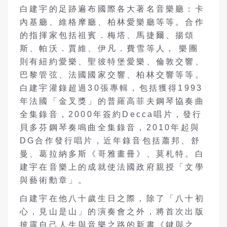
白建宇的足跡遍布國際各大著名音樂廳：卡
內基廳、維格摩廳、柏林愛樂廳等等。合作
的指揮家包括祖賓．梅塔、馬捷爾、揚頌
斯、帕沃．賈維、伊凡．費雪等人， 樂團
則有紐約愛樂、聖彼特堡愛樂、倫敦交響、
巴黎管弦、法國國家交響、柏林交響等等。
白建宇灌錄超過30張專輯，包括獲得1993
年法國「金叉獎」的普羅高菲夫鋼琴協奏曲
全集錄音，2000年簽約Decca唱片，發行
貝多芬鋼琴奏鳴曲全集錄音，2010年起與
DG合作發行唱片，近年錄音包括蕭邦、舒
曼、葛拉納多斯《哥雅畫冊》、莫札特。白
建宇在音樂上的成就使法國政府親授「文學
與藝術勳章」。
白建宇在他八十歲生日之際，除了「八十初
心，見山是山」的演奏會之外，將首次出版
披露自己人生與音樂之路的新書《鍵與之