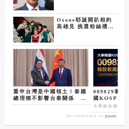
的！
Ozone耶誕開趴相約
高雄見 挑選粉絲禮物
各有心機
重申台灣是中國領土！泰國
009829掌
總理稱不影響台泰關係 網
國KOSPI 
怒批：遣返泰勞
大華銀全能行銷
Recommended by