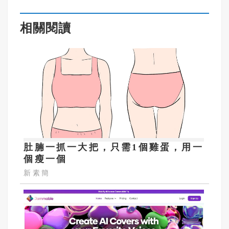
相關閱讀
肚腩一抓一大把，只需1個雞蛋，用一
個瘦一個
新素簡