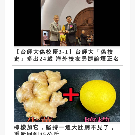
【台師大偽校慶3-1】台師大「偽校
史」多出24歲 海外校友另辦論壇正名
檸檬加它，堅持一週大肚腩不見了，
重新回到45公斤