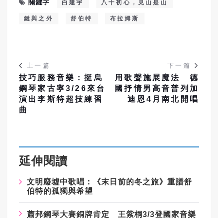
關鍵字
白建宇
八十初心，見山是山
鍵與之外
舒伯特
布拉姆斯
上一篇
下一篇
技巧服務音樂：挺烏
用歌聲施展魔法 德
鋼琴家古寧3/26來台
國抒情男高音普列加
演出李斯特超技練習
迪恩4月南北開唱
曲
延伸閱讀
文明廢墟中歌唱：《末日前的冬之旅》重譜舒
伯特的孤獨與希望
蕭邦鋼琴大賽銅牌肯定 王紫桐3/3登國家音樂