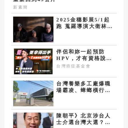
新素簡
2025金穗影展5/1起
跑 蒐羅導演大衛林
區、耿軍早期短片作
品
伴侶和妳一起預防
HPV，才有資格說愛
妳！
台灣癌症基金會
台灣養樂多工廠爆職
場霸凌、蟑螂橫行
日籍吹哨者反被調查
罹憂鬱症
陳朝平》北京涉台人
士介選台灣大選？假