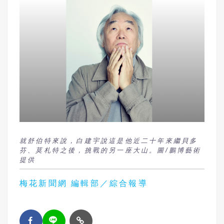
就舒伯特來說，白建宇說這是他近二十年來繼貝多
芬、莫札特之後，挑戰的另一座大山。圖/鵬博藝術
提供
梅花新聞網 編輯部／綜合報導