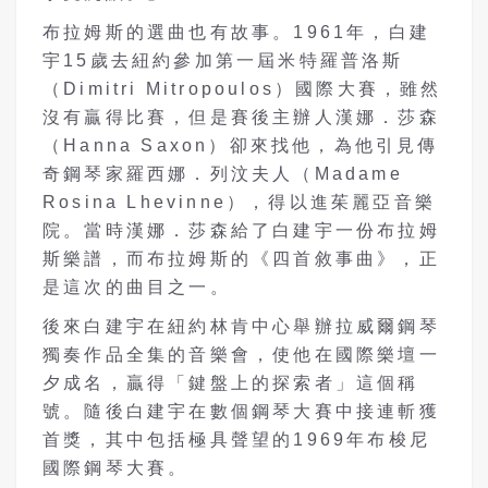
布拉姆斯的選曲也有故事。1961年，白建
宇15歲去紐約參加第一屆米特羅普洛斯
（Dimitri Mitropoulos）國際大賽，雖然
沒有贏得比賽，但是賽後主辦人漢娜．莎森
（Hanna Saxon）卻來找他，為他引見傳
奇鋼琴家羅西娜．列汶夫人（Madame
Rosina Lhevinne），得以進茱麗亞音樂
院。當時漢娜．莎森給了白建宇一份布拉姆
斯樂譜，而布拉姆斯的《四首敘事曲》，正
是這次的曲目之一。
後來白建宇在紐約林肯中心舉辦拉威爾鋼琴
獨奏作品全集的音樂會，使他在國際樂壇一
夕成名，贏得「鍵盤上的探索者」這個稱
號。隨後白建宇在數個鋼琴大賽中接連斬獲
首獎，其中包括極具聲望的1969年布梭尼
國際鋼琴大賽。