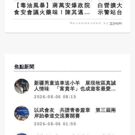
【毒油風暴】蔣萬安爆政院
白營擴大議
食安會議火藥味！陳其邁怒
示警站台要
問「20％誰定的？」現場無
應了
Recommended by
人敢回答
焦點新聞
新疆男童追車送小羊 展現牧區真誠
人情味 「富貴羊」也成遊客最愛伴
手禮
2026-08-06 08:15
以武會友 共譜青春篇章 第三屆兩
岸跆拳道交流賽開賽
2026-08-06 01:50