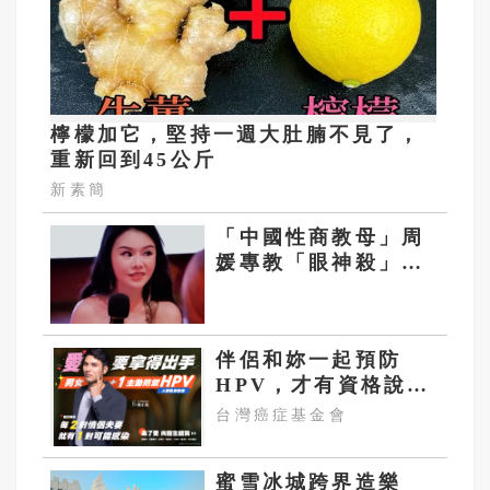
檸檬加它，堅持一週大肚腩不見了，
重新回到45公斤
新素簡
「中國性商教母」周
媛專教「眼神殺」
魅力修煉班最高學費
40萬
伴侶和妳一起預防
HPV，才有資格說愛
妳！
台灣癌症基金會
蜜雪冰城跨界造樂