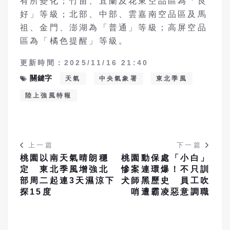
有所變化；竹苗、宜蘭及花東空品區為「良
好」等級；北部、中部、雲嘉南空品區及馬
祖、金門、澎湖為「普通」等級；高屏空品
區為「橘色提醒」等級。
更新時間：2025/11/16 21:40
關鍵字
天氣
中央氣象署
東北季風
陸上強風特報
上一篇
下一篇
桃園以南天氣晴朗穩
桃園動保處「小白」
定 東北季風增強北
慘案連環爆！不只訓
部周二起連3天濕涼下
犬師黑歷史 員工吹
探15度
哨遭霸凌惡意調職