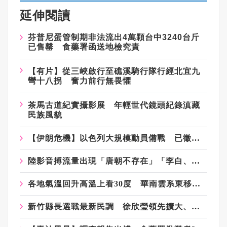
延伸閱讀
芬普尼蛋管制期非法流出4萬顆台中3240台斤
已售罄 食藥署函送地檢究責
【有片】從三峽啟行至礁溪騎行隊行經北宜九
彎十八拐 奮力前行無畏懼
茶馬古道紀實攝影展 年輕世代鏡頭紀錄滇藏
民族風貌
【伊朗危機】以色列大規模動員備戰 已徵召2萬後備軍、擬再動員7萬人
陸影音搏流量出現「唐朝不存在」「李白、杜甫是宋人」偽史論
各地氣溫回升高溫上看30度 華南雲系東移整體水氣稍減
新竹縣長選戰最新民調 徐欣瑩領先擴大、竹北首度超前鄭朝方