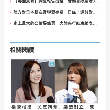
【毒油風暴】調查報告出爐 食藥署揪業者3大缺失交互釀禍
陸方對日本新在野聯盟存疑 日媒：源於對日政局「戰略誤判」(已完稿
史上最大的公債要錢買 大陸央行結束縮表 7月淨投2千億給券商
相關閱讀
楊寶楨指「民眾講堂」製造對立 陳