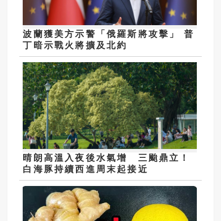
波蘭獲美方示警「俄羅斯將攻擊」 普
丁暗示戰火將擴及北約
晴朗高溫入夜後水氣增 三颱鼎立！
白海豚持續西進周末起接近