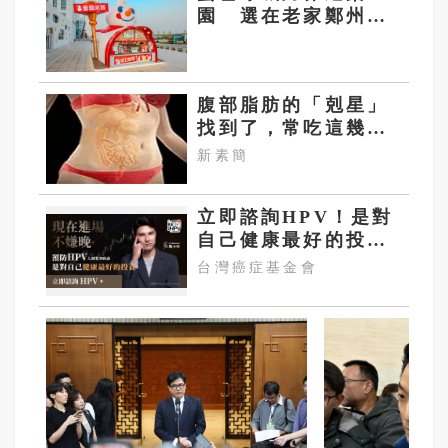
園 選在老家鄭州
打造中國迪士尼？
腹部脂肪的「剋星」
找到了，常吃這幾
物，吃走大肚囊，瘦
新素簡
出小蠻腰
立即諮詢HPV！是對
自己健康最好的投
資，把握現在不嫌
台灣癌症基金會
晚！