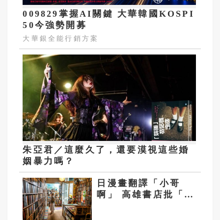
009829掌握AI關鍵 大華韓國KOSPI
50今強勢開募
大華銀全能行銷方案
朱亞君／這麼久了，還要漠視這些婚
姻暴力嗎？
日漫畫翻譯「小哥
啊」 高雄書店批「大
陸用語」要下架 遭全
網戰翻