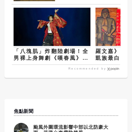
「八塊肌」炸翻陸劇場！全
羅文嘉》「
男裸上身舞劇《嘆春風》吸
凱族最白話
金破億 女觀眾狂喊：終於
Recommended by
懂武則天
焦點新聞
颱風外圍環流影響中部以北防豪大