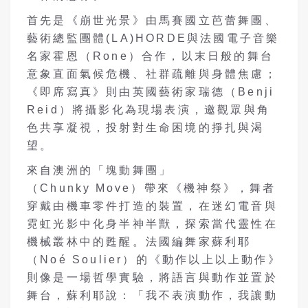
首先是《崩世光景》由馬賽國立芭蕾舞團、
藝術總監團體(LA)HORDE與法國電子音樂
名家霍恩（Rone）合作，以末日般的舞台
意象直面氣候危機、社群疏離與身體焦慮；
《即席寫真》則由英國藝術家瑞德（Benji
Reid）將攝影化為現場表演，邀觀眾與角
色共享凝視，投射對生命困境的掙扎與渴
望。
來自澳洲的「塊動舞團」
（Chunky Move）帶來《機神祭》，舞者
穿戴由機車零件打造的裝置，在迷幻電音與
霓虹光影中化身半神半獸，探索當代靈性在
機械叢林中的甦醒。法國編舞家蘇利耶
（Noé Soulier）的《動作以上以上動作》
則像是一場哲學實驗，將語言與動作並置於
舞台，蘇利耶說：「我不表演動作，我讓動