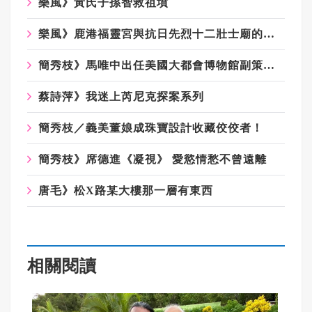
樂風》黃氏子孫智救祖墳
樂風》鹿港福靈宮與抗日先烈十二壯士廟的故事
簡秀枝》馬唯中出任美國大都會博物館副策展人
蔡詩萍》我迷上芮尼克探案系列
簡秀枝／義美董娘成珠寶設計收藏佼佼者！
簡秀枝》席德進《凝視》 愛慾情愁不曾遠離
唐毛》松X路某大樓那一層有東西
相關閱讀