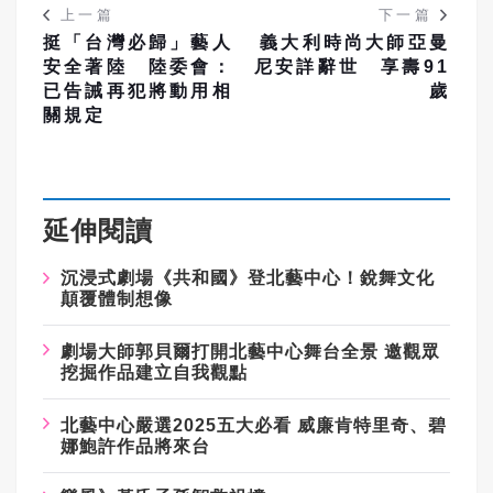
上一篇
下一篇
挺「台灣必歸」藝人
義大利時尚大師亞曼
安全著陸 陸委會：
尼安詳辭世 享壽91
已告誡再犯將動用相
歲
關規定
延伸閱讀
沉浸式劇場《共和國》登北藝中心！銳舞文化
顛覆體制想像
劇場大師郭貝爾打開北藝中心舞台全景 邀觀眾
挖掘作品建立自我觀點
北藝中心嚴選2025五大必看 威廉肯特里奇、碧
娜鮑許作品將來台