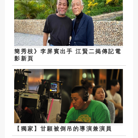
簡秀枝》李屏賓出手 江賢二揭傳記電
影新頁
【獨家】甘願被倒吊的導演兼演員