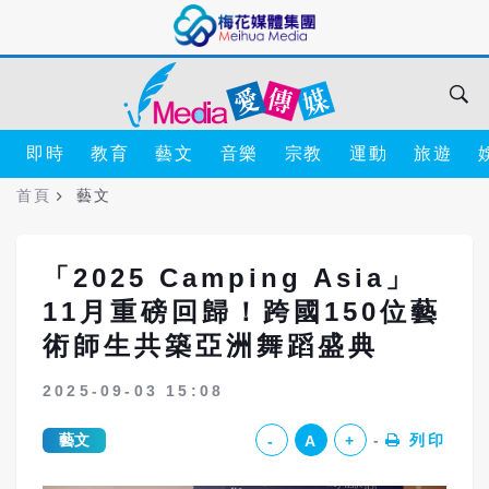
即時
教育
藝文
音樂
宗教
運動
旅遊
首頁
藝文
「2025 Camping Asia」
11月重磅回歸！跨國150位藝
術師生共築亞洲舞蹈盛典
2025-09-03 15:08
藝文
列印
-
A
+