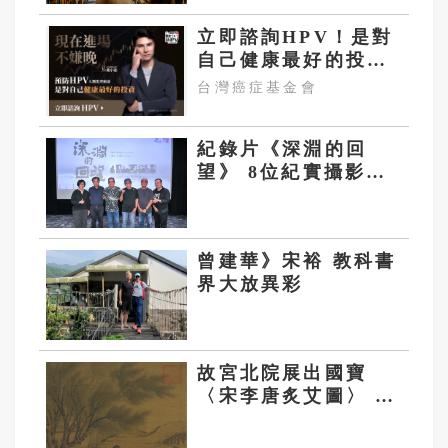
立即諮詢HPV！是對
自己健康最好的投
資，把握現在不嫌
台灣癌症基金會
晚！
紀錄片《深淵的回
望》 8位紀實攝影家
以照片留下解嚴時代
印記
曾建華》宋裕 教科書
界大放異彩
故宮北院展出國寶
〈宋李唐炙艾圖〉 方
寸銘情觀賞各種印章
雅趣