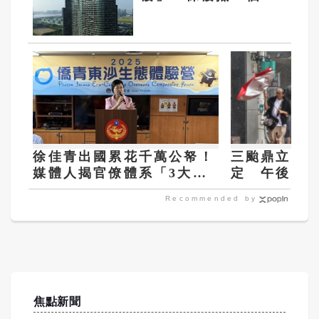
神話已幻滅
徐佳青出國累花千萬公帑！
三颱鼎立中
媒體人揭官僚體系「3大荒
定 午後雙
謬」：公費考察應徹底翻修
意大雨
Recommended by
焦點新聞