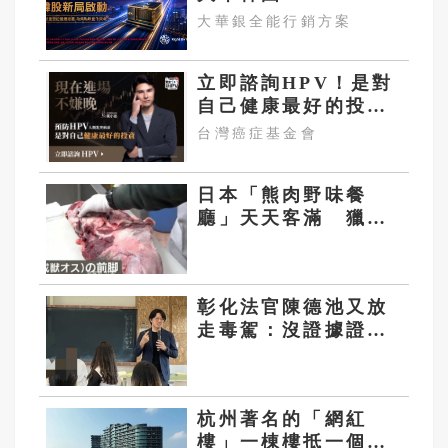
今強勢開募
大華銀全能行銷方案
立即諮詢HPV！是對
自己健康最好的投
資，把握現在不嫌
台灣癌症基金會
晚！
日本「熊肉野味餐
廳」天天客滿 獵
人：用吃的才能控制
熊災
彰化法官陳德池又放
走毒駕：沒證據證明
她吸毒後會開車
杭州著名的「網紅
樓」一棟樓抵一個鎮