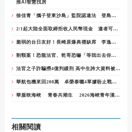
推AI智慧找房
徐佳青「攜子登東沙島」監院認違法 登島規定多嚴格報你知
2/1起大陸全面取締拒收人民幣現金 違者可投訴
脆弱的台日友好！長崎原爆典禮缺席 李逸洋抗議「矮化國格」：日媒揭長崎特殊安排
割頸案！恐龍法官、乾哥恐嚇「等我出去你就知」掀眾怒 兇嫌爸媽被肉搜
法官之子詐騙撈4億判緩刑 高中生誇大資料被5醫大除名 公理何在？
華航包機來回208萬 卓榮泰曬4單據盼止戰 網不買單：自費卻動用軍機場
華服映海峽 青春共潮生 2026海峽青年漢服文化交流薈在福州舉辦
相關閱讀