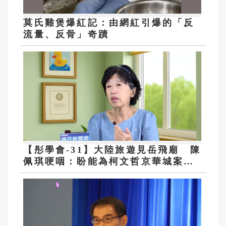
莫氏雞煲爆紅記：由網紅引爆的「反
流量、反骨」奇蹟
【彤學會-31】大陸旅遊見岳飛廟 陳
佩琪哽咽：盼能為柯文哲京華城案平
反