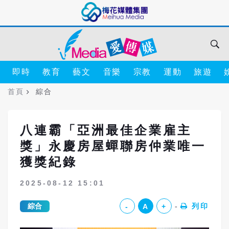
即時
教育
藝文
音樂
宗教
運動
旅遊
首頁
綜合
八連霸「亞洲最佳企業雇主
獎」永慶房屋蟬聯房仲業唯一
獲獎紀錄
2025-08-12 15:01
綜合
列印
-
A
+