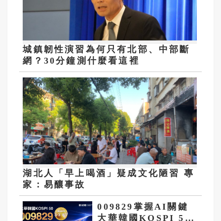
城鎮韌性演習為何只有北部、中部斷
網？30分鐘測什麼看這裡
湖北人「早上喝酒」疑成文化陋習 專
家：易釀事故
009829掌握AI關鍵
大華韓國KOSPI 50