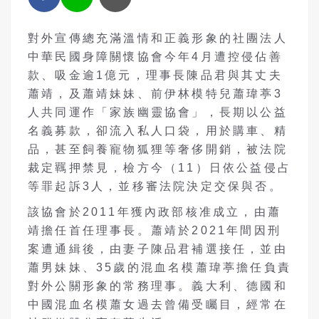
對外宣傳總充滿溫情和正義形象的社團法人
中華民國身障關懷協會今年4月遭控侵佔善
款、吸金逾1億元，理事長陳品君與其丈夫
蕭靖，及蕭靖妹妹、前伊林模特兒蕭瑋葶3
人共同運作「家族幽靈協會」，長期以公益
名義募款，卻流入私人口袋，用於購車、精
品，甚至飼養寵物狐狸等奢侈開銷，被法院
裁定羈押禁見，檢方今（11）日依公益侵占
等罪起訴3人，並移審法院決定交保與否。
該協會於2011年獲內政部核准成立，由蕭
靖擔任首任理事長。蕭靖於2021年間因刑
案遭通緝後，由妻子陳品君補選接任，並由
蕭男妹妹、35歲的混血名模蕭瑋葶擔任負責
對外公關形象的常務理事。義大利、德國和
中國混血名模蕭女過去曾備受矚目，經常在