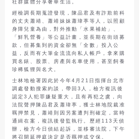
社群媒體分享奢華生活。
經檢調長期蒐證發現，陳品君及有詐欺前科
的丈夫蕭靖、蕭靖妹妹蕭瑋葶等人，以照顧
身障兒童為由，對外推動「水果補給」、
「鮮乳營養」等公益計畫，並長期在街頭募
款，但募集到的資金卻無「全數」投入公
益，反而有大筆金流流向私人帳戶，拿來購
買名錶、股票、房產與名車使用，甚至飼養
珍稀狐狸與名犬。
士林地檢署因此於今年4月21日指揮台北市
調處發動搜索約談，帶回3人，檢方複訊後
認定3人犯罪嫌疑重大，且有再犯之虞，向
法院聲押陳品君及蕭瑋葶，獲士林地院裁准
羈押禁見，蕭靖則因另案遭判刑確定，當時
通緝在案，複訊後發監執行。歷經113天偵
辦，檢方今日偵結起訴，並移審法院，下午
將召開延押庭決定是否羈押或交保。