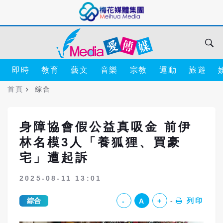
即時
教育
藝文
音樂
宗教
運動
旅遊
首頁
綜合
身障協會假公益真吸金 前伊
林名模3人「養狐狸、買豪
宅」遭起訴
2025-08-11 13:01
綜合
列印
-
A
+