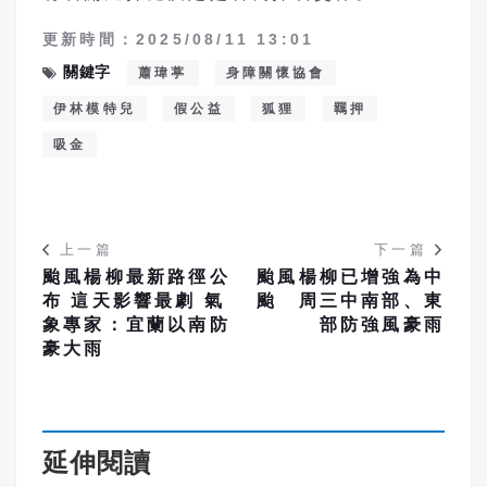
更新時間：2025/08/11 13:01
關鍵字
蕭瑋葶
身障關懷協會
伊林模特兒
假公益
狐狸
羈押
吸金
上一篇
下一篇
颱風楊柳最新路徑公
颱風楊柳已增強為中
布 這天影響最劇 氣
颱 周三中南部、東
象專家：宜蘭以南防
部防強風豪雨
豪大雨
延伸閱讀