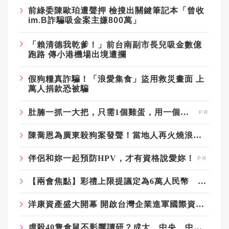
前綠委陳歐珀遭聲押 檢搜出關鍵筆記本「曾收
im.B詐騙吸金案主嫌800萬」
「賴清德我乾爹！」前台南副市長兒吸金數億
跑路 傳小港機場出境遭攔
假狗糧真詐騙！「浪愛集食」盜用救災畫面 上
萬人捐款恐被騙
肚腩一抓一大把，只需1個雞蛋，用一個瘦一個
陳喬恩為廣東殺狗案發聲！當地人再火燒浪犬 各地電視牆齊亮起「旺旺一家」
伴侶和妳一起預防HPV，才有資格說愛妳！
【兩會焦點】彩禮上限提議定為6萬人民幣 專家：執行有難度
洋康資產盛大開幕 開啟台灣企業進軍國際資本市場新篇章
虐殺40隻倉鼠不影響讀研？成大、中央、中山回應風波 網嘆：校譽不顧嗎