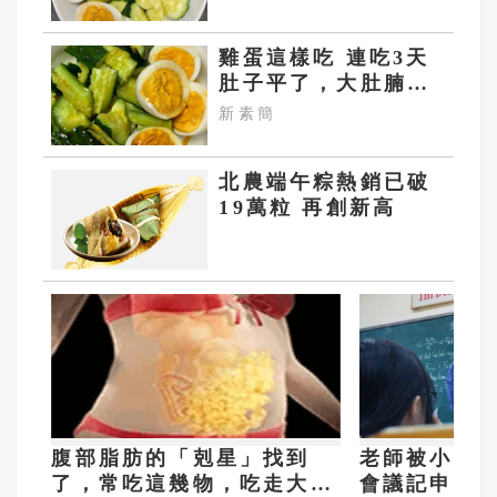
雞蛋這樣吃 連吃3天
肚子平了，大肚腩不
見了，脂肪沒了！
新素簡
北農端午粽熱銷已破
19萬粒 再創新高
腹部脂肪的「剋星」找到
老師被小四
了，常吃這幾物，吃走大肚
會議記申誡