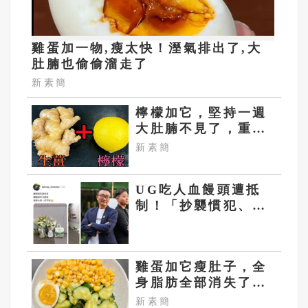
雞蛋加一物,瘦太快！溼氣排出了,大
肚腩也偷偷溜走了
新素簡
檸檬加它，堅持一週
大肚腩不見了，重新
回到45公斤
新素簡
UG吃人血饅頭遭抵
制！「抄襲慣犯、中
國奶精、老闆拔扈」
黑歷史被挖出
雞蛋加它瘦肚子，全
身脂肪全部消失了，
小腹都平坦了
新素簡