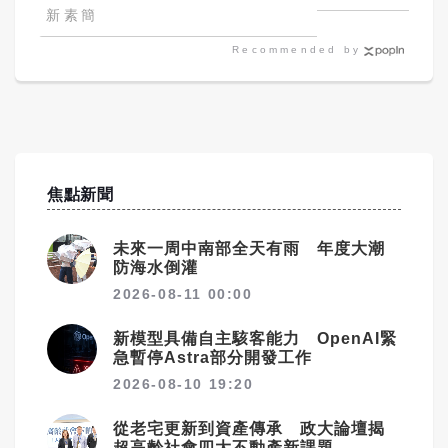
囊，瘦出小蠻腰
應傷害學生
新素簡
Recommended by
焦點新聞
未來一周中南部全天有雨 年度大潮
防海水倒灌
2026-08-11 00:00
新模型具備自主駭客能力 OpenAI緊
急暫停Astra部分開發工作
2026-08-10 19:20
從老宅更新到資產傳承 政大論壇揭
超高齡社會四大不動產新課題