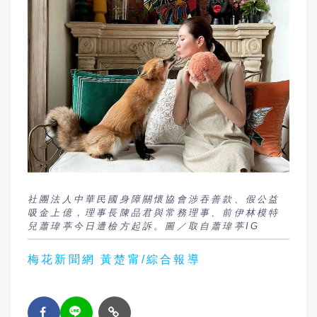
社團法人中華民國身障關懷協會涉吞善款、假公益
吸金上億，理事長陳品君與常務理事、前伊林模特
兒蕭瑋葶今日遭檢方起訴。圖／取自蕭瑋葶IG
梅花新聞網 黃楚甯/綜合報導