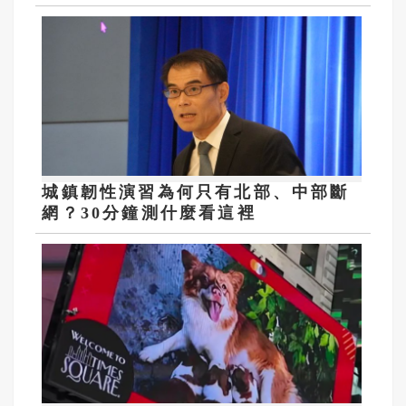
麗文扛責整合艱困選區
城鎮韌性演習為何只有北部、中部斷
網？30分鐘測什麼看這裡