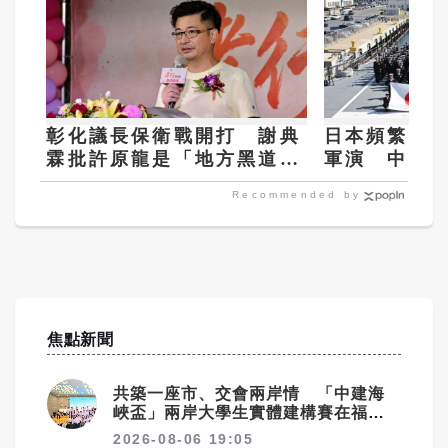
彰化議長保衛戰開打 謝典
日本頻繁參
霖批許原龍是「地方黑道」
軍演 中共
引爆論戰
張圖謀
Recommended by
焦點新聞
共築一座市、交會兩岸情 「中建海
峽盃」兩岸大學生實體建構賽在福州
落幕
2026-08-06 19:05