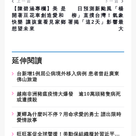
上一篇
下一篇
【陳碧涵專欄】美 是
日預測新颱風「楊
開著豆花車創造愛和
柳」直撲台灣！氣象
快樂 讓孩童看見家鄉
署揭「這2天」影響最
想望未來
大
延伸閱讀
台新增1例屈公病境外移入病例 患者曾赴廣東
佛山旅遊
越南非洲豬瘟疫情大爆發 逾10萬頭豬隻病死
或遭撲殺
夏蟬為什麼叫不停？用命求愛的勇士 譜出限時
愛情故事
旺旺案促全球聲援！美動保組織擬於習近平訪美發起集會、籲終止揭陽姐妹市