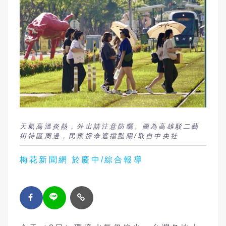
天氣高溫炎熱，外出請注意防曬。圖為高雄駁二藝
術特區周邊，民眾撐傘遮擋豔陽/取自中央社
梅花新聞網 於慶中/綜合報導