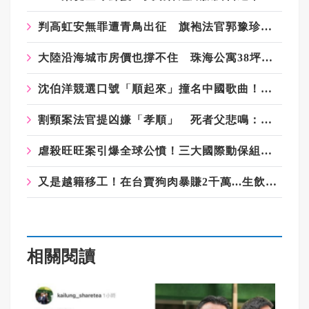
判高虹安無罪遭青鳥出征 旗袍法官郭豫珍時隔多日發聲了
大陸沿海城市房價也撐不住 珠海公寓38坪只要100萬台幣
沈伯洋競選口號「順起來」撞名中國歌曲！粉專：想統戰台灣人？
割頸案法官提凶嫌「孝順」 死者父悲鳴：法官是加害者幫兇
虐殺旺旺案引爆全球公憤！三大國際動保組織聲援 再傳男童尋新目標下手
又是越籍移工！在台賣狗肉暴賺2千萬...生飲狗血壯陽 交易暗語全曝光
相關閱讀