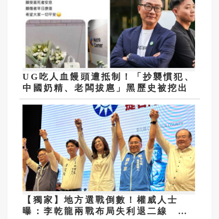
UG吃人血饅頭遭抵制！「抄襲慣犯、
中國奶精、老闆拔扈」黑歷史被挖出
【獨家】地方選戰倒數！權威人士
曝：李乾龍兩戰布局失利退二線 鄭