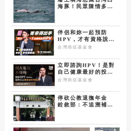
海豚！民眾陳情多機
關慘收「罐頭文」
網怒轟：骯髒政府
伴侶和妳一起預防
HPV，才有資格說愛
妳！
台灣癌症基金會
立即諮詢HPV！是對
自己健康最好的投
資，把握現在不嫌
台灣癌症基金會
晚！
停砍公教退撫年金
銓敘部：不追溯補發
113、114年差額