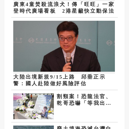
廣東4童焚殺流浪犬！傳「旺旺」一家
登時代廣場看板 2港星籲快立動保法
大陸出境新規9/15上路 邱垂正示
警：國人赴陸做好風險評估
割頸案！恐龍法官、
乾哥恐嚇「等我出去
你就知」掀眾怒 兇
嫌爸媽被肉搜
廢土填海恐滅台灣白