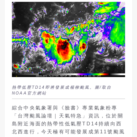
熱帶低壓TD14即將發展成楊柳颱風。圖/取自
NOAA官方網站
綜合中央氣象署與《臉書》專業氣象粉專
「台灣颱風論壇｜天氣特急」資訊，位於關
島附近海面的熱帶性低氣壓TD14持續向西
北西進行，今天極有可能發展成第11號颱風