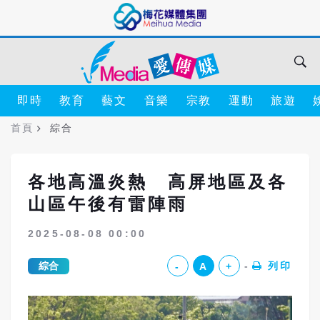
即時
教育
藝文
音樂
宗教
運動
旅遊
首頁
綜合
各地高溫炎熱 高屏地區及各
山區午後有雷陣雨
2025-08-08 00:00
綜合
列印
-
A
+