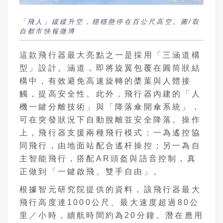
「飛人」緩緩升空，穩穩懸停在百公尺高空。圖/取
自都市快報微博
這款飛行器最大亮點之一是採用「三涵道構
型」設計。涵道，即將旋翼包覆在圓筒狀結
構中，有效避免高速旋轉的槳葉與人體接
觸，提高安全性。此外，飛行器內建的「人
機一鍵分離技術」與「降落傘開傘系統」，
可在突發狀況下自動脫離並安全降落。操作
上，飛行器支援兩種飛行模式：一為遙控協
同飛行，由地面站配合遙杆操控；另一為自
主智能飛行，搭配AR頭盔與語音控制，真
正做到「一鍵啟飛、雙手自由」。
根據智元研究院提供的資料，該飛行器最大
飛行高度達1000公尺、最大速度超過80公
里／小時，續航時間約為20分鐘。潛在應用