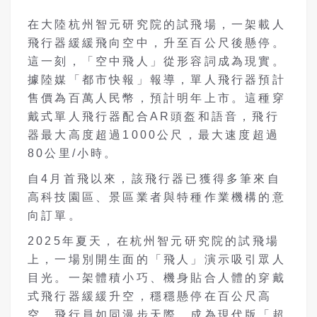
在大陸杭州智元研究院的試飛場，一架載人
飛行器緩緩飛向空中，升至百公尺後懸停。
這一刻，「空中飛人」從形容詞成為現實。
據陸媒「都市快報」報導，單人飛行器預計
售價為百萬人民幣，預計明年上市。這種穿
戴式單人飛行器配合AR頭盔和語音，飛行
器最大高度超過1000公尺，最大速度超過
80公里/小時。
自4月首飛以來，該飛行器已獲得多筆來自
高科技園區、景區業者與特種作業機構的意
向訂單。
2025年夏天，在杭州智元研究院的試飛場
上，一場別開生面的「飛人」演示吸引眾人
目光。一架體積小巧、機身貼合人體的穿戴
式飛行器緩緩升空，穩穩懸停在百公尺高
空，飛行員如同漫步天際，成為現代版「超