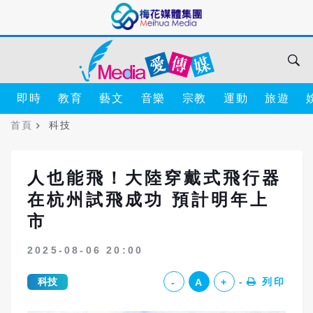
即時
教育
藝文
音樂
宗教
運動
旅遊
首頁
科技
人也能飛！大陸穿戴式飛行器
在杭州試飛成功 預計明年上
市
2025-08-06 20:00
科技
列印
-
A
+