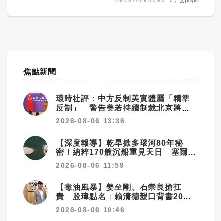
Recommended by
焦點新聞
環時社評：中方反制美實體屬「精準
反制」 警告美若持續制裁北京將採
更強措施
2026-08-06 13:36
【深度報導】乾旱掀多瑙河80年秘
密！納粹170艘沉船重見天日 塞爾維
亞砸數億清障救航運命脈
2026-08-06 11:59
【毒油風暴】姜至剛、石崇良搶扛
責 殷瑋點名：賴清德親口背書20%
毒油放行
2026-08-06 10:46