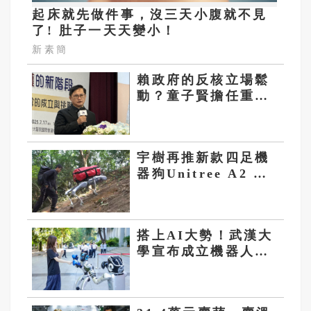
起床就先做件事，沒三天小腹就不見
了! 肚子一天天變小！
新素簡
賴政府的反核立場鬆
動？童子賢擔任重啟
核三公投的正方辯護
人
宇樹再推新款四足機
器狗Unitree A2 攀
爬敏捷、負重上百公
斤也行
搭上AI大勢！武漢大
學宣布成立機器人學
院 聘業界頂級人才任
師資