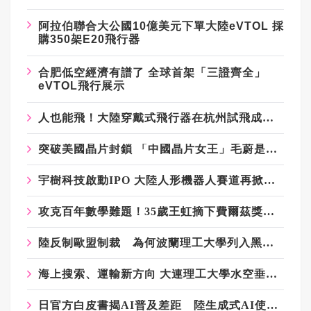
阿拉伯聯合大公國10億美元下單大陸eVTOL 採
購350架E20飛行器
合肥低空經濟有譜了 全球首架「三證齊全」
eVTOL飛行展示
人也能飛！大陸穿戴式飛行器在杭州試飛成功 預計明年上市
突破美國晶片封鎖 「中國晶片女王」毛蔚是幕後功臣
宇樹科技啟動IPO 大陸人形機器人賽道再掀資本熱潮
攻克百年數學難題！35歲王虹摘下費爾茲獎 馬克宏親賀：法國以妳為榮
陸反制歐盟制裁 為何波蘭理工大學列入黑名單？北京釋科技戰新訊號
海上搜索、運輸新方向 大連理工大學水空垂直飛行器首飛成功
日官方白皮書揭AI普及差距 陸生成式AI使用率93.6%居冠、日本仍落後