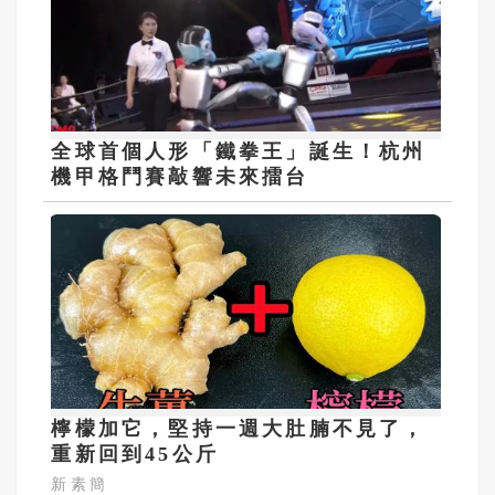
全球首個人形「鐵拳王」誕生！杭州
機甲格鬥賽敲響未來擂台
檸檬加它，堅持一週大肚腩不見了，
重新回到45公斤
新素簡