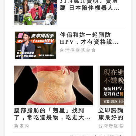
31.4萬元賣萌、賣溫
馨 日本陪伴機器人進
攻大陸市場
伴侶和妳一起預防
HPV，才有資格說愛
妳！
台灣癌症基金會
腹部脂肪的「剋星」找到
立即諮詢HP
了，常吃這幾物，吃走大肚
康最好的投
囊，瘦出小蠻腰
嫌晚！
新素簡
台灣癌症基金會