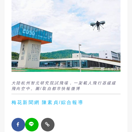
大陸杭州智元研究院試飛場，一架載人飛行器緩緩
飛向空中。圖/取自都市快報微博
梅花新聞網 陳素貞/綜合報導