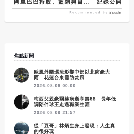
阿里巴巴持股、籃網與自由
紀錄公開！
人經營權均不受影響
匿名」 網
Recommended by
時
焦點新聞
颱風外圍環流影響中部以北防豪大
雨 花蓮台東需防焚風
2026-08-09 00:00
梅西父親豪爾赫病逝享壽68 長年低
調陪伴球王走過職業生涯
2026-08-08 21:57
從「豆哥」林炳生身上發現：人生真
的很好玩