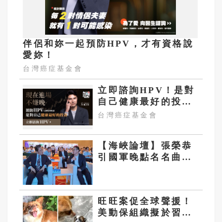
伴侶和妳一起預防HPV，才有資格說
愛妳！
台灣癌症基金會
立即諮詢HPV！是對
自己健康最好的投
資，把握現在不嫌
台灣癌症基金會
晚！
【海峽論壇】張榮恭
引國軍晚點名名曲
「開國五千年、五族
共一家」 回應「閩台
一家、中華一體」
旺旺案促全球聲援！
美動保組織擬於習近