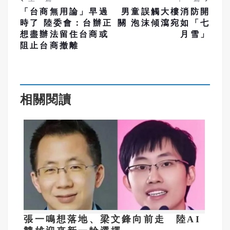
「台商無用論」早過
男童誤觸大樓消防開
時了 陸委會：台辦正
關 泡沫傾瀉宛如「七
想盡辦法留住台商或
月雪」
阻止台商撤離
相關閱讀
張一鳴想落地、梁文鋒向前走 陸AI