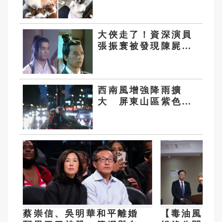
平訪美發起集會、籲
終止揭陽姐妹市
大俠走了！資深演員
張振寰被發現陳屍家
中多日
西南風增強降雨擴
大 屏東山區紫色超
大豪雨警戒
蔡崇信、吳明華和平離婚
【毒油風暴】