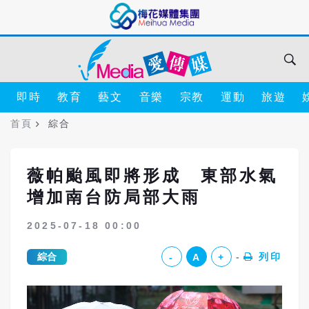
即時
教育
藝文
音樂
宗教
運動
旅遊
首頁
綜合
薇帕颱風即將形成 東部水氣
增加南台防局部大雨
2025-07-18 00:00
綜合
列印
-
A
+