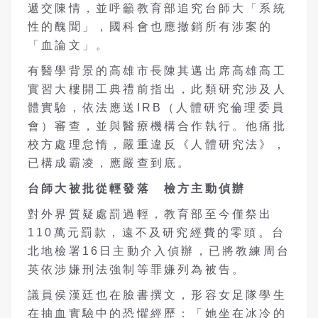
遞交陳情，並呼籲教育部追究台師大「系統
性的醜聞」，國科會也應撤銷所有涉案的
「血論文」。
有醫學背景的高雄市長陳其邁出席高雄高工
實習大樓開工典禮前指出，此類研究涉及人
體實驗，依法應送IRB（人體研究倫理委員
會）審查，並與醫療機構合作執行。他痛批
校方處理怠惰，嚴重違反《人體研究法》，
已構成霸凌，應嚴查到底。
台師大被批從輕發落 檢方主動偵辦
對外界質疑處罰過輕，教育部至今僅祭出
110萬元罰款，遠不及研究經費的零頭。台
北地檢署16日主動介入偵辦，已將教練周台
英依涉嫌刑法強制等罪嫌列為被告。
議員侯漢廷也在臉書撰文，形容女足隊學生
在抽血實驗中的恐懼經歷：「她坐在冰冷的