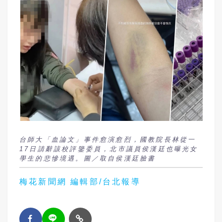
台師大「血論文」事件愈演愈烈，國教院長林從一
17日請辭該校評鑒委員，北市議員侯漢廷也曝光女
學生的悲慘境遇。圖／取自侯漢廷臉書
梅花新聞網 編輯部/台北報導