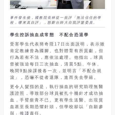
事件發生後，國教院長林從一批評「無法信任的學
校，哪來真自評」，怒辭台師大自我評鑒委員。
學生控訴抽血成常態 不配合恐退學
受害學生代表簡奇陞17日出面說明，表示雖
肯定教練曾為國腳、也對體育有所貢獻，但
行為若有不法，應依法處理。他指出，球員
曾被強迫每日三次抽血，清晨5點、午休、
晚間9點操課後各一次，並明言「不配合就
滾」，恐嚇不從者退隊，進而失去學籍。
更令人髮指的是，執行抽血的研究助理無醫
護證照，導致部分球員被扎十幾針才成功抽
血，手臂瘀青不已。更有學生送醫、出現貧
血甚至長期恐懼針頭，但學校卻以「自願參
與」推諉責任。