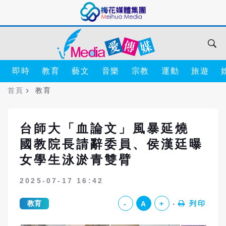
即時
教育
藝文
音樂
宗教
運動
旅遊
首頁
教育
台師大「血論文」風暴延燒
國教院長請辭委員、侯漢廷曝
女學生泳淤青雙臂
2025-07-17 16:42
教育
列印
-
A
+