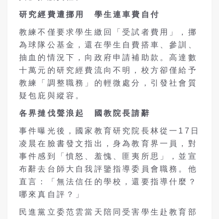
研究經費遭挪用 學生連車費自付
教練不僅要求學生繳回「受試者費用」，挪
為球隊公基金，還在學生自費搭車、參訓、
抽血的情況下，向政府申請補助款。高達數
十萬元的研究經費流向不明，校方卻僅給予
教練「調整職務」的輕微處分，引發社會質
疑包庇與縱容。
各界撻伐聲浪起 國教院長請辭
事件曝光後，國家教育研究院長林從一17日
凌晨在臉書發文指出，身為教育界一員，對
事件感到「憤怒、羞愧、匪夷所思」，並宣
布辭去台師大自我評鑒指導委員會職務。他
直言：「無法信任的學校，還要指導什麼？
哪來真自評？」
民進黨立委范雲當天陪同受害學生赴教育部