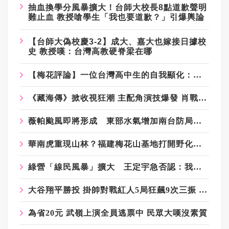
抽血換學分風暴擴大！台師大校長8點道歉聲明
難止血 教授嗆學生「我也要道歉？」引爆輿論
【台師大偽校慶3-2】成大、嘉大也嫁接日據校
史 教授嘆：台灣高教硬脊梁在哪
【梅花評論】一位台灣高中生的自我顯化：參與，從現在開始
《藏海傳》掀收視狂潮 主配角演技爆發 肖戰不是第一
薇帕颱風即將形成 東部水氣增加南台防局部大雨
華南虎重現山林？福建梅花山基地打開野化新「虎」途
綠營「線民風暴」擴大 王定宇急否認：我不是！我沒有！
大谷翔平勝投 掛帥對戰紅人5局狂飆9次三振 重回巔峰
為省20元 武嶺上演全員逃票中 民眾大嘆沒素質