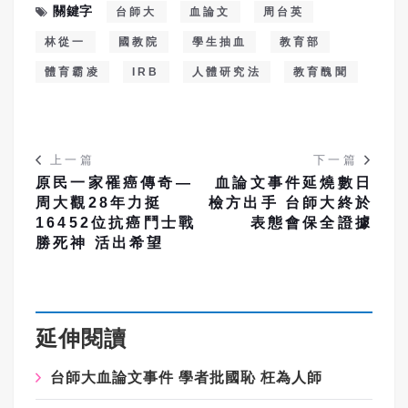
關鍵字
台師大
血論文
周台英
林從一
國教院
學生抽血
教育部
體育霸凌
IRB
人體研究法
教育醜聞
上一篇
下一篇
原民一家罹癌傳奇—
血論文事件延燒數日
周大觀28年力挺
檢方出手 台師大終於
16452位抗癌鬥士戰
表態會保全證據
勝死神 活出希望
延伸閱讀
台師大血論文事件 學者批國恥 枉為人師