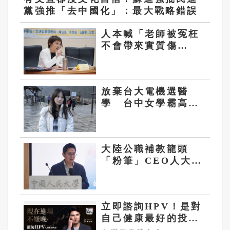
黨強推「去中國化」：最大戰略錯誤
人本喊「老師被冤枉
不會帶來實質傷
害」 范雲護航：是
為教育好
放棄台大電機選醫
學 台中女學霸高齊
悠：我更想治癒人心
大陸公職補教龍頭
「粉筆」CEO人大演
講 大罵學生「非常
差」
立即諮詢HPV！是對
自己健康最好的投
資，把握現在不嫌