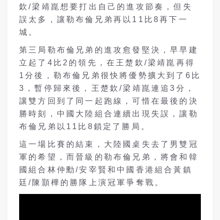
欽/梁靖崑想要打出自己的進攻節奏，但失
誤太多，讓勒布倫兄弟再以11比8再下一
城。
第三局勒布倫兄弟的進攻愈發堅決，早早建
立起了4比2的領先，在王楚欽/梁靖崑再得
1分後，勒布倫兄弟很快將優勢擴大到了6比
3，暫停歸來後，王楚欽/梁靖崑連追3分，
讓雙方回到了同一起跑線，可惜在最後的決
勝時刻，中國大陸組合連續出現失誤，讓勒
布倫兄弟以11比8鎖定了勝局。
這一場比賽的結束，大陸國桌失去了男雙冠
軍的希望，而晉級的勒布倫兄弟，將會和韓
國組合林仲勳/安宰賢和中國香港組合黃鎮
廷/陳顥樺的勝隊上演冠軍爭奪戰。