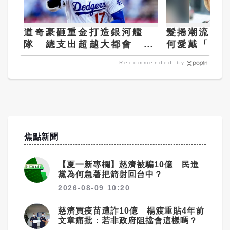
道奇豪砸重金打造銀河艦
髮捲潮流席
隊 總支出超越大都會 躍
何愛戴「髮
居MLB第一豪門
Recommended by
焦點新聞
【夏一新專欄】慈濟被騙10億 民進
黨為何急著把箭射回台中？
2026-08-09 10:20
慈濟買疫苗遭詐10億 楊渡重貼4年前
文章痛批：若非政府阻擋會這樣嗎？