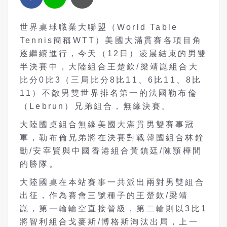
世界桌球職業大聯盟（World Table
Tennis簡稱WTT）美國大滿貫賽各項目角
逐繼續進行，今天（12日）凌晨結束的男雙
半決賽中，大陸組合王楚欽/梁靖崑組合大
比分0比3（三局比分8比11、6比11、8比
11）不敵男雙世界排名第一的
法國勒布倫
（
Lebrun）兄弟組合，無緣決賽。
大陸國桌組合無緣美國大滿貫男雙賽事冠
軍，勒布倫兄弟將在決賽對戰韓國組合林鐘
勳/安宰賢與中國香港組合黃鎮廷/陳顥樺間
的勝隊。
大陸國桌在本站賽事一共派出兩對男雙組合
出征，作為賽會三號種子的王楚欽/梁靖
崑，第一輪輪空直接晉級，第二輪則以3比1
將智利組合戈麥斯/博格斯淘汰出局，上一