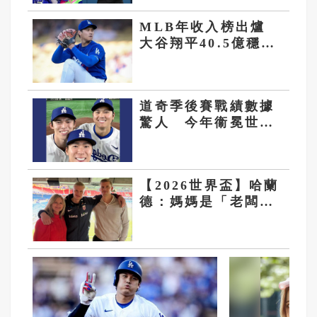
MLB年收入榜出爐
大谷翔平40.5億穩居
第一、貝林格意外衝
上第二
道奇季後賽戰績數據
驚人 今年衞冕世界
冠軍問題不大
【2026世界盃】哈蘭
德：媽媽是「老闆」
嚴格教養與運動世
家 成就世界級前鋒