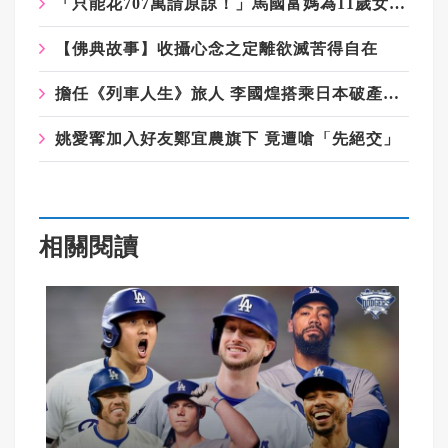
「只能花707萬請原諒！」馬國富媽為11歲女兒慶生送車送勞力士掀熱議
【佛典故事】收攝心念之定離欲滅苦得自在
擔任《列車人生》旅人 李國煌搭乘日本破產鐵道憶「還債血淚史」
姚愛寗加入好友鄭宜農旗下 竟遭嗆「先絕交」
相關閱讀