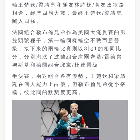
輪王楚欽/梁靖崑和隊友林詩棟/黃友政狹路
相逢，經歷四局大戰，最終王楚欽/梁靖崑
闖入四強。
法國組合勒布倫兄弟作為美國大滿貫賽的男
雙頭號種子
，第一輪同樣輪空不戰而勝晉
級，接下來的兩輪比賽則以3比1的相同比
分，分別淘汰了波蘭組合庫爾齊基/雷德齊
姆斯基和德國組合邱黨/杜達晉級。
半決賽，兩對組合各有優勢，王楚欽和梁靖
崑在個人能力上占優，但勒布倫兄弟從小搭
檔，彼此間的默契度更高。