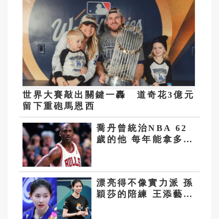
世界大賽敲出關鍵一轟 道奇花3億元
留下重砲馬恩西
喬丹曾統治NBA 62
歲的他 每年能拿多少
退休金？
漂亮得不像實力派 孫
穎莎的陪練 王添藝陸
桌球第一美女