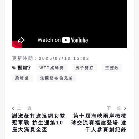
更新時間：2025/07/12 15:02
關鍵字
WTT桌球賽
男子雙打
王楚欽
梁靖崑
法國勒布倫兄弟
上一篇
下一篇
謝淑薇打進溫網女雙
第十屆海峽兩岸橄欖
冠軍戰 拚生涯第10
球交流賽福建登場 逾
座大滿貫金盃
千人參賽創紀錄