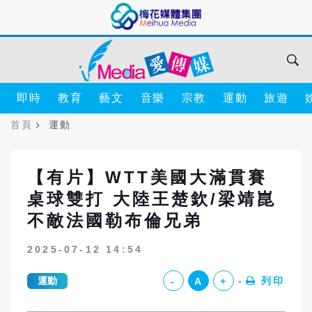
即時
教育
藝文
音樂
宗教
運動
旅遊
首頁
運動
【有片】WTT美國大滿貫賽
桌球雙打 大陸王楚欽/梁靖崑
不敵法國勒布倫兄弟
2025-07-12 14:54
運動
列印
-
A
+