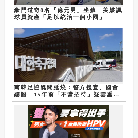
豪門道奇8名「億元男」坐鎮 美媒諷
球員資產「足以統治一個小國」
南韓足協醜聞延燒：警方搜查、國會
聽證 15年前「不當招待」疑雲重見
天日