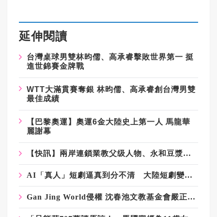
延伸閱讀
台灣桌球男雙林昀儒、高承睿擊敗世界第一 挺
進世錦賽金牌戰
WTT大滿貫賽奪銀 林昀儒、高承睿創台灣男雙
最佳成績
【巴黎奧運】奧運6金大陸史上第一人 馬龍華
麗謝幕
【快訊】兩岸連鎖業教父级人物、永和豆漿創辦人林炳生食道癌病逝 享年70歲
AI「真人」短劇逼真到分不清 大陸短劇變天 產業加速洗牌
Gan Jing World侵權 沈春池文教基金會嚴正譴責