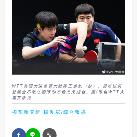
WTT美國大滿貫賽大陸隊王楚欽（前）、梁靖崑男
雙組合不敵法國隊勒布倫兄弟組合。圖/取自WTT大
滿貫微博
梅花新聞網 楊俊斌/綜合報導