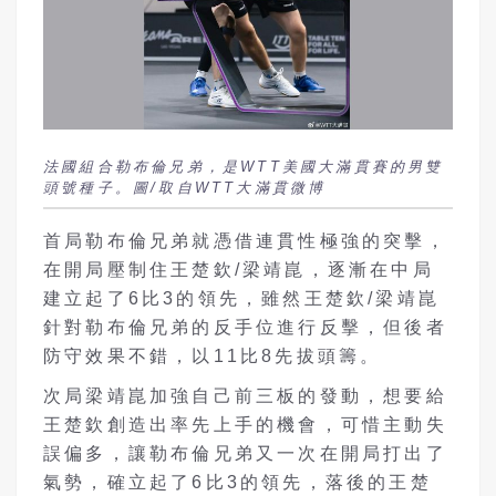
法國組合勒布倫兄弟，是WTT美國大滿貫賽的男雙
頭號種子。圖/取自WTT大滿貫微博
首局勒布倫兄弟就憑借連貫性極強的突擊，
在開局壓制住王楚欽/梁靖崑，逐漸在中局
建立起了6比3的領先，雖然王楚欽/梁靖崑
針對勒布倫兄弟的反手位進行反擊，但後者
防守效果不錯，以11比8先拔頭籌。
次局梁靖崑加強自己前三板的發動，想要給
王楚欽創造出率先上手的機會，可惜主動失
誤偏多，讓勒布倫兄弟又一次在開局打出了
氣勢，確立起了6比3的領先，落後的王楚