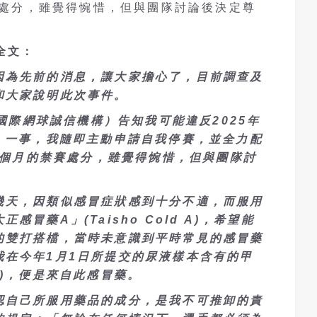
禁賽處分，雖覺得惋惜，但與團隊討論後決定尊
全文：
因為先前的消息，讓大家擔心了，目前調查及
和大家說明此次事件。
（國際網球誠信機構）告知我可能違反2025年
）一事，我隨即主動申請自我停賽，並全力配
12個月的禁賽處分，雖覺得惋惜，但與團隊討
。
幾天，因類似感冒症狀感到十分不適，而服用
冒藥A」(Taisho Cold A)，希望能
的雙打搭檔，當時未意識到平時常見的感冒藥
我在今年1月1日所提交的尿液樣本含有的甲
ine)，便是來自此感冒藥。
認自己所服用藥品的成分，是我不可推卸的責