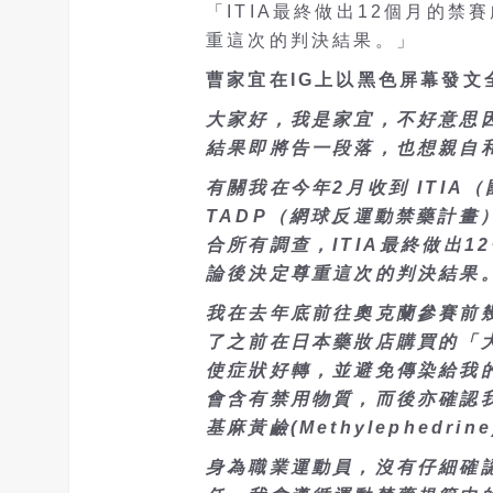
「ITIA最終做出12個月的
重這次的判決結果。」
曹家宜在IG上以黑色屏幕發文
大家好，我是家宜，不好意思
結果即將告一段落，也想親自
有關我在今年2月收到 ITIA
TADP（網球反運動禁藥計畫
合所有調查，ITIA最終做出
論後決定尊重這次的判決結果
我在去年底前往奧克蘭參賽前
了之前在日本藥妝店購買的「大正感
使症狀好轉，並避免傳染給我
會含有禁用物質，而後亦確認
基麻黃鹼(Methylephedr
身為職業運動員，沒有仔細確