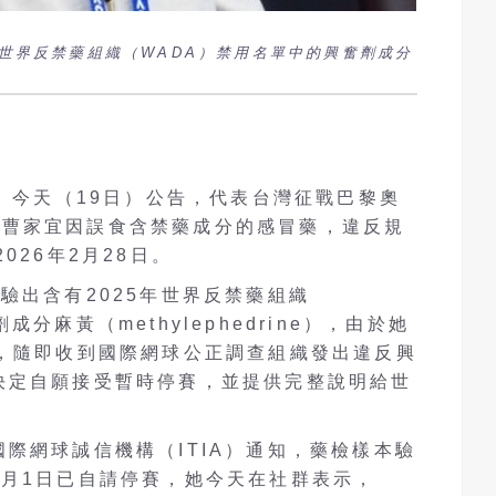
年世界反禁藥組織（WADA）禁用名單中的興奮劑成分
A）今天（19日）公告，代表台灣征戰巴黎奧
球女將曹家宜因誤食含禁藥成分的感冒藥，違反規
026年2月28日。
驗出含有2025年世界反禁藥組織
分麻黃（methylephedrine），由於她
），隨即收到國際網球公正調查組織發出違反興
決定自願接受暫時停賽，並提供完整說明給世
際網球誠信機構（ITIA）通知，藥檢樣本驗
3月1日已自請停賽，她今天在社群表示，