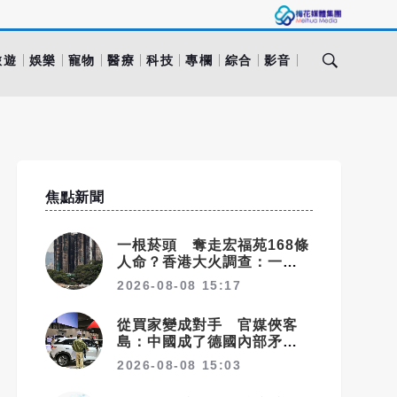
旅遊
娛樂
寵物
醫療
科技
專欄
綜合
影音
焦點新聞
一根菸頭 奪走宏福苑168條
人命？香港大火調查：一連串
失守的防線
2026-08-08 15:17
從買家變成對手 官媒俠客
島：中國成了德國內部矛盾的
出氣筒
2026-08-08 15:03