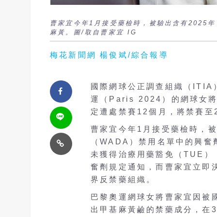
曹家宜今年1月接受藥檢時，被驗出含有2025
麻黃。圖/取自曹家宜 IG
梅花新聞網 楊俊斌/綜合報導
國際網球公正調查組織（ITI
運（Paris 2024）的網
定遭處禁賽12個月，將禁賽至2
曹家宜今年1月接受藥檢時，被
（WADA）禁用名單中的興奮劑成
未獲得治療用藥豁免（TUE
奮劑規定通知，而曹家宜立即
界反禁藥組織。
巴黎奧運網球女將曹家宜因被國
出甲基麻黃鹼的禁藥成分，在