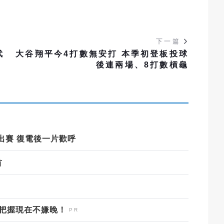
下一篇
武
大谷翔平今4打數無安打 本季初登板投球
後連兩場、8打數槓龜
出賽 復電後一片歡呼
首
，把握現在不嫌晚！