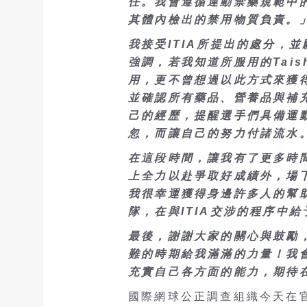
任。我會遵循運動禁藥規範中
其體內檢出的禁用物質負責。
我接受ITIA所提出的處分，
強調，若我知道所服用的Tais
用，更不曾想過以此方式來獲
並確認所有藥品、營養品與補
己的經歷，提醒選手們具備運
忽，而讓自己的努力付諸流水
在這段時間，讓我有了更多時
上全力以赴爭取好成績外，場
我很幸運獲得身邊許多人的幫助
隊，在與ITIA交涉的程序中
最後，謝謝大家的關心與鼓勵
難的時期給我滿滿的力量！我
充實自己各方面的能力，期待
國際網球公正調查組織今天在