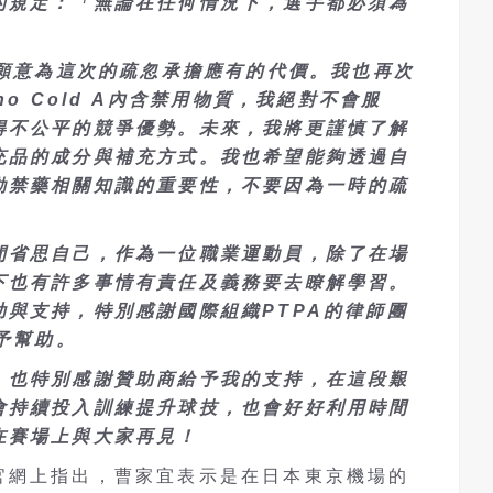
的規定：「無論在任何情況下，選手都必須為
」
並願意為這次的疏忽承擔應有的代價。我也再次
ho Cold A內含禁用物質，我絕對不會服
得不公平的競爭優勢。未來，我將更謹慎了解
充品的成分與補充方式。我也希望能夠透過自
動禁藥相關知識的重要性，不要因為一時的疏
。
間省思自己，作為一位職業運動員，除了在場
下也有許多事情有責任及義務要去瞭解學習。
與支持，特別感謝國際組織PTPA的律師團
給予幫助。
，也特別感謝贊助商給予我的支持，在這段艱
會持續投入訓練提升球技，也會好好利用時間
在賽場上與大家再見！
官網上指出，曹家宜表示是在日本東京機場的