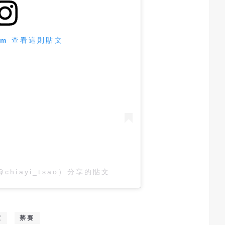
ram 查看這則貼文
（@chiayi_tsao）分享的貼文
宜
禁賽