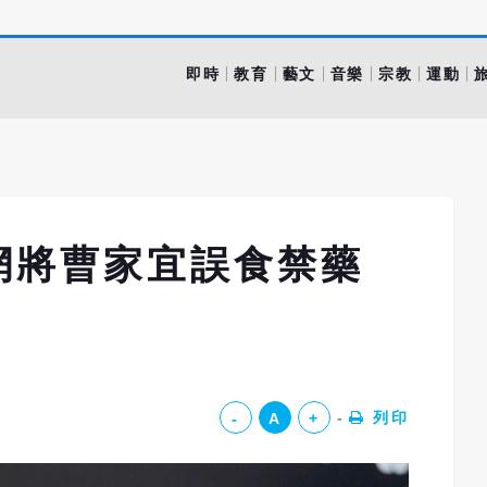
即時
教育
藝文
音樂
宗教
運動
網將曹家宜誤食禁藥
列印
-
A
+