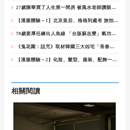
27歲陳華買了人生第一間房 被風水老師讚眼光好會旺
【漢服體驗－1】北京皇后、格格到處有 旅拍業：拍美照先預約
70歲姜厚任練出人魚線 「台版蘇志燮」氣功喉斷筷眾人驚嘆
《鬼花園：詛咒》取材韓國三大凶宅「長春花園」 相約試膽多一人
【漢服體驗－2】化妝、髮型、服裝、配飾一條龍 1小時就穿越
相關閱讀