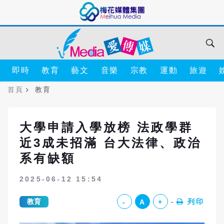
即時
教育
藝文
音樂
宗教
運動
旅遊
首頁
教育
大學申請入學放榜 法政學群
近3成未招滿 台大法律、政治
系有缺額
2025-06-12 15:54
教育
列印
-
A
+