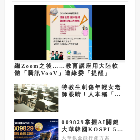
繼Zoom之後……教育講座用大陸軟
體「騰訊VooV」遭綠委「提醒」
特教生刺傷年輕女老
師眼睛！人本稱「應
釐清學生情緒壓力
源」遭網罵爆
009829掌握AI關鍵
大華韓國KOSPI 50
今強勢開募
大華銀全能行銷方案