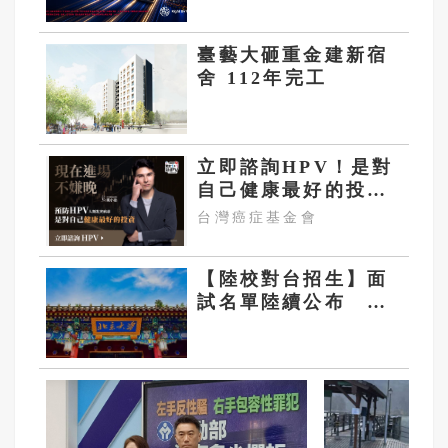
臺藝大砸重金建新宿
舍 112年完工
立即諮詢HPV！是對
自己健康最好的投
資，把握現在不嫌
台灣癌症基金會
晚！
【陸校對台招生】面
試名單陸續公布 京
滬名校「要10人」逾
40人通過初審