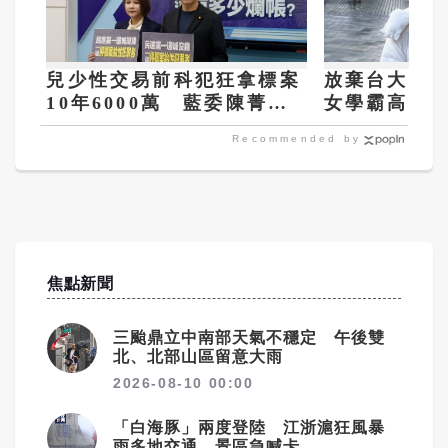
兒少性交易前科犯狂拿標案
放棄台大電
10年6000萬 藍委陳菁
女學霸高齊
徽：賴政府把錢花在「令人
人心
Recommended by
作噁的人」身上
焦點新聞
三颱鼎立中南部天氣不穩定 午後雙
北、北部山區留意大雨
2026-08-10 00:00
「白海豚」兩度登陸 江浙滬狂風暴
雨多地交通、景區急喊卡