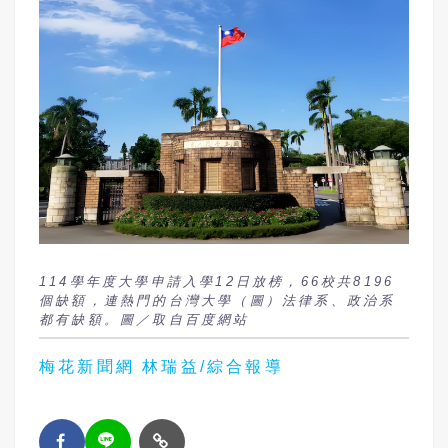
114學年度大學申請入學12日放榜，66校共8196
個缺額，連熱門的台灣大學（圖）法律系、政治系
都有缺額。圖／取自百度網站
梅花新聞網 林瑞益/綜合報導