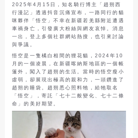
2025年4月15日，知名騎行博主「趙朔西
行漫記」透過抖音沉痛宣布，一路同行的貓
咪夥伴「悟空」不幸在新疆若羌縣附近遭遇
車禍身亡，引發廣大粉絲與網友哀悼。消息
一出，登上多個社群網站熱搜，也引來討論
與爭議。
悟空是一隻橘白相間的狸花貓，2024年10
月的一個凌晨，在新疆喀納斯地區的一個帳
篷外，闖入了趙朔的生活。當時的悟空瘦小
虛弱，卻展現出極高的親和力，一頭鑽進了
趙朔的睡袋。趙朔悉心照料牠，給牠取名
「悟空」，寄託「七十二般變化、七十二條
命」的美好期望。