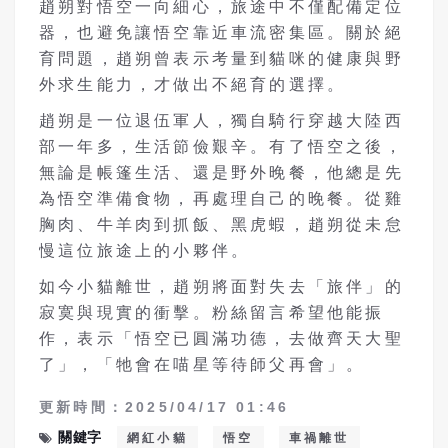
趙朔對悟空一向細心，旅途中不僅配備定位
器，也避免讓悟空靠近車流密集區。關於絕
育問題，趙朔曾表示考量到貓咪的健康與野
外求生能力，才做出不絕育的選擇。
趙朔是一位退伍軍人，獨自騎行穿越大陸西
部一年多，生活節儉艱辛。有了悟空之後，
無論是帳篷生活、還是野外晚餐，他總是先
為悟空準備食物，再處理自己的晚餐。從雞
胸肉、牛羊肉到抓飯、黑虎蝦，趙朔從未怠
慢這位旅途上的小夥伴。
如今小貓離世，趙朔將面對失去「旅伴」的
寂寞與現實的衝擊。粉絲留言希望他能振
作，表示「悟空已圓滿功德，去做齊天大聖
了」，「牠會在喵星等待師父再會」。
更新時間：2025/04/17 01:46
關鍵字
網紅小貓
悟空
車禍離世