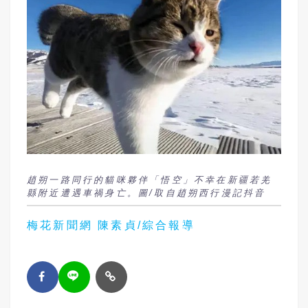
趙朔一路同行的貓咪夥伴「悟空」不幸在新疆若羌
縣附近遭遇車禍身亡。圖/取自趙朔西行漫記抖音
梅花新聞網 陳素貞/綜合報導