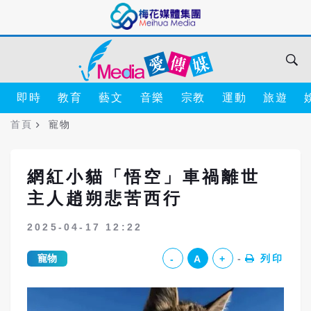
即時
教育
藝文
音樂
宗教
運動
旅遊
首頁
寵物
網紅小貓「悟空」車禍離世
主人趙朔悲苦西行
2025-04-17 12:22
寵物
列印
-
A
+