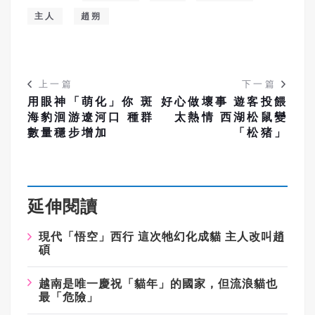
主人
趙朔
上一篇
下一篇
用眼神「萌化」你 斑
好心做壞事 遊客投餵
海豹洄游遼河口 種群
太熱情 西湖松鼠變
數量穩步增加
「松猪」
延伸閱讀
現代「悟空」西行 這次牠幻化成貓 主人改叫趙
碩
越南是唯一慶祝「貓年」的國家，但流浪貓也
最「危險」