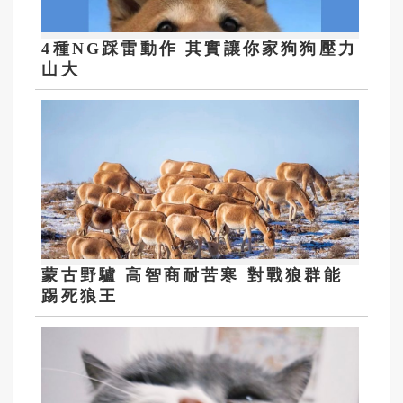
4種NG踩雷動作 其實讓你家狗狗壓力
山大
蒙古野驢 高智商耐苦寒 對戰狼群能
踢死狼王