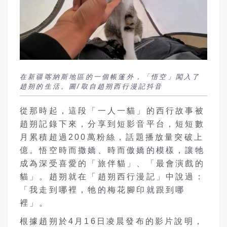
在新疆喀納斯地區的一個帳篷外，「悟空」闖入了
趙朔的生活。圖/取自趙朔西行漫記抖音
從那時起，這段「一人一貓」的西行故事被
趙朔記錄下來，分享到短影音平台，短短數
月累積超過200萬粉絲，話題播放量突破上
億。悟空時而撒嬌、時而傲嬌的模樣，讓牠
成為深受喜愛的「旅伴貓」、「最會演戲的
貓」。趙朔就在「趙朔西行漫記」中說過：
「我走到哪裡，牠的梅花腳印就跟到哪
裡」。
根據趙朔於4月16日凌晨發布的影片說明，