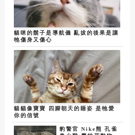
貓咪的鬍子是導航儀 亂拔的後果是讓
牠傷身又傷心
貓貓像寶寶 四腳朝天的睡姿 是牠愛
你的信號
豹警官 Nike熊 孔雀