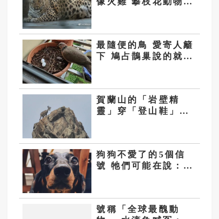
像火雞 攀枝花動物園
全是「胖子」
最隨便的鳥 愛寄人籬
下 鳩占鵲巢說的就是
牠
賀蘭山的「岩壁精
靈」穿「登山鞋」還
能倒退剎車的岩羊
狗狗不愛了的5個信
號 牠們可能在說：我
對你有點失望
號稱「全球最醜動