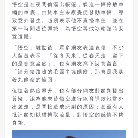
悟空是在夜間偷溜出帳篷，躲進一輛停放車
輛的車底，由於車主未察覺便發動車輛，導
致意外發生。趙朔表示他不責怪車主，並在
第一時間趕往縣城，為悟空尋找冰箱臨時安
置遺體。
「悟空」離世後，眾多網友表達哀傷，不少
人留言表示：「從冬天來，從春天走，留下
的是春意盎然」。也有網友寫下詩意留言：
「請分給路邊的毛團半塊饢餅，那會是我驮
著九條命的輪回」。
但隨著熱度攀升，也有部分網友對趙朔提出
質疑，認為他未替悟空進行絕育導致牠常外
出遊走，是間接造成悲劇的原因；甚至有人
批評趙朔以貓搏取流量，對悟空的感情不夠
真摯。