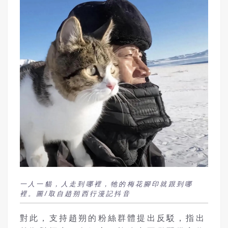
一人一貓，人走到哪裡，牠的梅花腳印就跟到哪
裡。圖/取自趙朔西行漫記抖音
對此，支持趙朔的粉絲群體提出反駁，指出