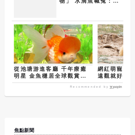
物」 水滴魚喊冤：都
是人類的錯
從池塘游進客廳 千年療癒
網紅萌寵土撥
明星 金魚穩居全球觀賞魚C
遠觀就好 注
位
Recommended by
焦點新聞