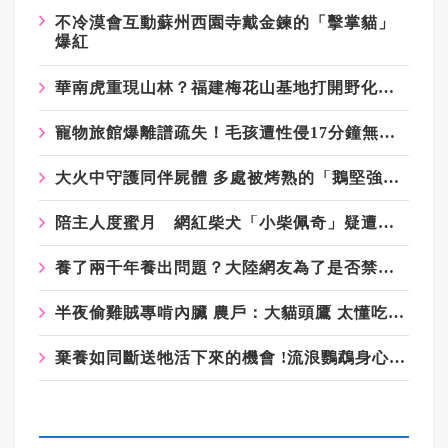
不冷漠會互動蘇州西園寺戴金鍊的「擊掌貓」
爆紅
華南虎重現山林？福建梅花山基地打開野化新「虎」途
寵物旅館爆離譜疏失！毛孩遭性侵17分鐘無人制止 業者離譜回應曝光
大火中守護同伴屍體 多處被烤熟的「鵝堅強」活下來了
陪主人度蜜月 網紅柴犬「小柴佩奇」疑遭投毒身亡
養了兩千年養出問題？大陸網友為了是否禁養牠引爆論戰
半夜偷雞賊專啃內臟 農戶：大貓頭鷹 太懂吃了！
棄養如同斷送牠活下來的機會 !流浪鸚鵡身心受創