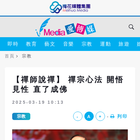
即時
教育
藝文
音樂
宗教
運動
旅遊
首頁
宗教
【禪師說禪】 禪宗心法 開悟
見性 直了成佛
2025-03-19 10:13
宗教
列印
-
A
+