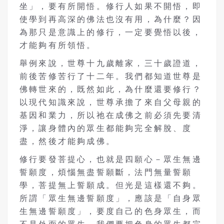
坐」，要有所開悟。修行人如果不開悟，即
使學到再高深的佛法也沒有用，為什麼？因
為那只是意識上的修行，一定要覺悟以後，
才能夠有所領悟。
舉例來說，世尊十九歲離家，三十歲證道，
前後苦修苦行了十二年。我們都知道世尊是
佛轉世來的，既然如此，為什麼還要修行？
以現代知識來說，世尊承擔了來自父母親的
基因和業力，所以祂在成佛之前必須先要清
淨，讓身體內的眾生都能夠完全解脫、度
盡，然後才能夠成佛。
修行要發菩提心，也就是四願心－眾生無邊
誓願度，煩惱無盡誓願斷，法門無量誓願
學，菩提無上誓願成。但光是這樣還不夠。
所謂「眾生無邊誓願度」，應該是「自身眾
生無邊誓願度」，要度自己的色身眾生，而