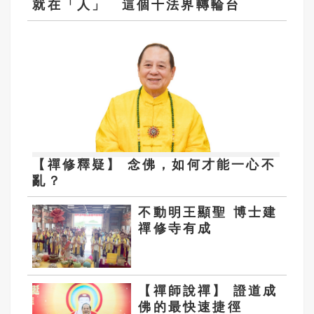
就在「人」 這個十法界轉輪台
【禪修釋疑】 念佛，如何才能一心不
亂？
不動明王顯聖 博士建
禪修寺有成
【禪師說禪】 證道成
佛的最快速捷徑