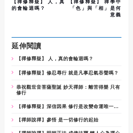
【禪修釋疑】 人，真
【禪修釋疑】 禪學中
的會輪迴嗎？
「色」與「相」是何
意義
延伸閱讀
【禪修釋疑】 人，真的會輪迴嗎？
【禪修釋疑】修忍辱行 就是凡事忍氣吞聲嗎？
恭祝觀世音菩薩聖誕 妙天禪師：離苦得樂 只有
修行
【禪修釋疑】深信因果 修行是改變命運唯一方法
【禪師說禪】參悟 是一切修行的起始