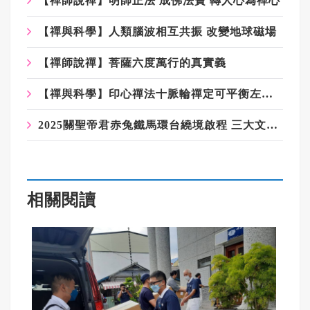
【禪師說禪】明師正法 成佛法寶 轉人心為禪心
【禪與科學】人類腦波相互共振 改變地球磁場
【禪師說禪】菩薩六度萬行的真實義
【禪與科學】印心禪法十脈輪禪定可平衡左右腦發展
2025關聖帝君赤兔鐵馬環台繞境啟程 三大文化盛會 傳揚關公忠義精神
相關閱讀