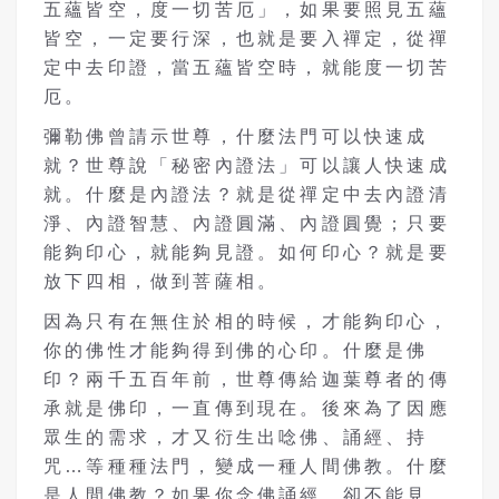
五蘊皆空，度一切苦厄」，如果要照見五蘊
皆空，一定要行深，也就是要入禪定，從禪
定中去印證，當五蘊皆空時，就能度一切苦
厄。
彌勒佛曾請示世尊，什麼法門可以快速成
就？世尊說「秘密內證法」可以讓人快速成
就。什麼是內證法？就是從禪定中去內證清
淨、內證智慧、內證圓滿、內證圓覺；只要
能夠印心，就能夠見證。如何印心？就是要
放下四相，做到菩薩相。
因為只有在無住於相的時候，才能夠印心，
你的佛性才能夠得到佛的心印。什麼是佛
印？兩千五百年前，世尊傳給迦葉尊者的傳
承就是佛印，一直傳到現在。後來為了因應
眾生的需求，才又衍生出唸佛、誦經、持
咒…等種種法門，變成一種人間佛教。什麼
是人間佛教？如果你念佛誦經，卻不能見