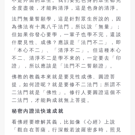
不是外面的眾生。我們要把色身的眾生都完
全度盡後，才能夠清淨，這是色身的清淨。
法門無量誓願學，這是針對眾生所說的，因
為佛法有十萬八千法門，所以說「無量」；
但如果你發心要學，一輩子也學不完，還談
什麼見性、成佛？應該是「法門不二」，即
「本心不二」、「清淨不二」。但這種本心
不二、清淨不二是學不來的，一定要去「印
證」，所以應該是「法門不二誓願證」。
佛教的教義本來就是要見性成佛、圓證菩
提，如何證呢？就是要修不二法門；所謂不
二法門就是「佛性」。修行人要圓證這個不
二法門，才能夠成就無上菩提。
秘密內證法快速成就
看佛經要瞭解其義，比如像《心經》上說
「觀自在菩薩，行深般若波羅密多時，照見