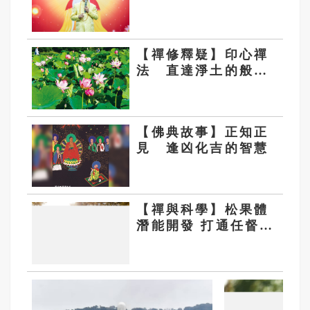
【禪修釋疑】印心禪
法 直達淨土的般若
法船
【佛典故事】正知正
見 逢凶化吉的智慧
【禪與科學】松果體
潛能開發 打通任督二
脈的關鍵點