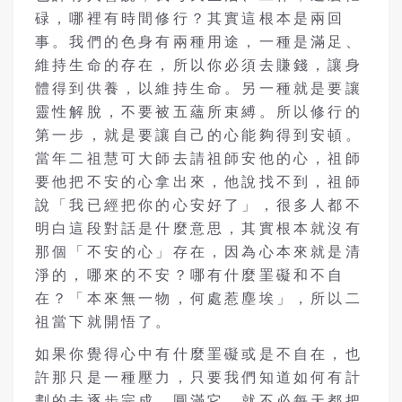
碌，哪裡有時間修行？其實這根本是兩回
事。我們的色身有兩種用途，一種是滿足、
維持生命的存在，所以你必須去賺錢，讓身
體得到供養，以維持生命。另一種就是要讓
靈性解脫，不要被五蘊所束縛。所以修行的
第一步，就是要讓自己的心能夠得到安頓。
當年二祖慧可大師去請祖師安他的心，祖師
要他把不安的心拿出來，他說找不到，祖師
說「我已經把你的心安好了」，很多人都不
明白這段對話是什麼意思，其實根本就沒有
那個「不安的心」存在，因為心本來就是清
淨的，哪來的不安？哪有什麼罣礙和不自
在？「本來無一物，何處惹塵埃」，所以二
祖當下就開悟了。
如果你覺得心中有什麼罣礙或是不自在，也
許那只是一種壓力，只要我們知道如何有計
劃的去逐步完成、圓滿它，就不必每天都把