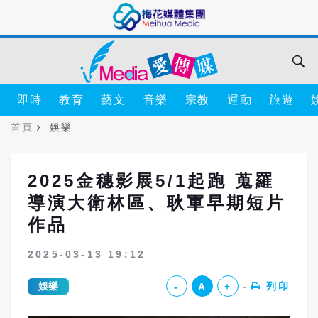
即時
教育
藝文
音樂
宗教
運動
旅遊
首頁
娛樂
2025金穗影展5/1起跑 蒐羅
導演大衛林區、耿軍早期短片
作品
2025-03-13 19:12
娛樂
列印
-
A
+