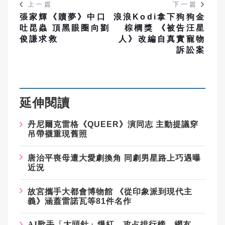
上一篇
下一篇
張家輝《贖夢》中口
浪浪Kodi拿下狗狗金
吐昆蟲 頂黑眼圈向劉
棕櫚獎 《被告汪星
俊謙求救
人》改編自真實寵物
訴訟案
延伸閱讀
丹尼爾克雷格《
QUEER
》演同志
主動提議穿
吊帶襪重現舊照
唐治平喪母遭大愛劇換角
同劇男星路上巧遇曝
近況
故宮攜手大都會博物館
《從印象派到現代主
義》涵蓋雷諾瓦等
81
件名作
AI歌手「大頭針」爆紅 攻占排行榜 網友問：音樂人怎麼活？