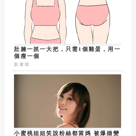
肚腩一抓一大把，只需1個雞蛋，用一
個瘦一個
新素簡
小蜜桃姐姐笑說粉絲都當媽 被爆婚變