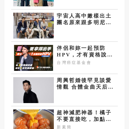
來」
宇宙人高中嫩樣出土
團名原來跟多明尼加
人有關
伴侶和妳一起預防
HPV，才有資格說愛
妳！
台灣癌症基金會
周興哲婚後罕見談愛
情觀 合體金曲天后以
盆栽妙喻感情
超神減肥神器！橘子
不要直接吃，加點這
個！體重天天下降
新素簡