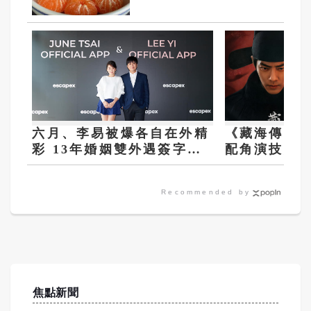
六月、李易被爆各自在外精
《藏海傳》掀
彩 13年婚姻雙外遇簽字離
配角演技爆發
婚前痛哭
一
Recommended by
焦點新聞