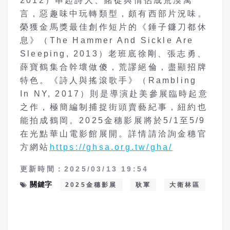
2012）串起詩人、賭徒與情侶成荒漠寓
言，惡趣味中玩轉類型，頗有西部片況味。
榮獲金馬獎最佳創作短片的《錘子鐮刀都休
息》（The Hammer And Sickle Are
Sleeping, 2013）老班底徐剛、張志勇、
薛寶鶴集合幹壞做傻，荒謬絕倫，盡顯招牌
特色。《詩人與搖滾歌手》（Rambling
In NY, 2017）則是導演赴美參展臨時起意
之作，極簡編制捕捉街頭賣藝紀事，紐約也
能拍成鶴岡。2025金穗影展將於5/1至5/9
在光點華山電影館展開。詳情請洽詢金穗官
方網站
https://ghsa.org.tw/gha/
更新時間：2025/03/13 19:54
關鍵字
2025金穗影展
耿軍
大衛林區