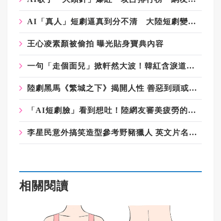
AI「真人」短劇逼真到分不清 大陸短劇變天 產業加速洗牌
王心凌素顏被偷拍 曝光貼身寶典內容
一句「走個面兒」掀軒然大波！韓紅含淚道歉稱退出公益 基金會回應：仍在第一線義診
陸劇黑馬《繁城之下》揭開人性 善惡到頭或許都不是眼見為憑
「AI短劇臉」看到想吐！陸網友審美疲勞的背後 到底在想什麼？
李星民意外搞笑造型參考野豬獵人 英文片名造成接演猶豫
相關閱讀