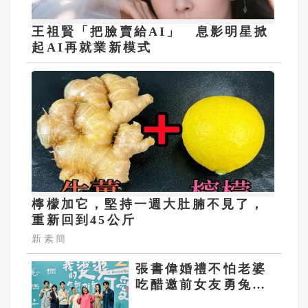
王祖賢「把臉賣給AI」 息影明星掀
起AI再就業新模式
檸檬加它，堅持一週大肚腩不見了，
重新回到45公斤
新素簡
張書偉婚禮不怕老婆
吃醋邀前女友勇兔參
加 「留一桌帶全家