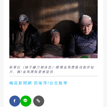
耿軍以《錘子鐮刀都休息》榮獲金馬獎最佳創作短
片。圖/金馬獎執委會提供
梅花新聞網 田瑜萍/台北報導