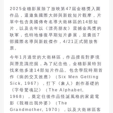
2025金穗影展除了放映第47屆金穗獎入圍
作品，還邀集國際大師與新銳短片觀摩，片
單中包含美國傳奇名導大衛林區的14部短
片，以及去年以《漂亮朋友》震撼金馬獎的
耿軍，也特地修復早期短片參展，並囊括7
部國際名導與新銳傑作，4/21正式開放售
票。
今年1月過世的大衛林區，作品擅長對夢境
與潛意識挖掘，為了紀念他，金穗影展特別
找來他多達14部短片作品。包含學院時期首
作《病的交叉效應》（Six Men Getting
Sick, 1967），打下《象人》創作基礎的
《字母驚魂記》（The Alphabet,
1968），奠定往後作品怪誕風格的家庭電
影《我種出我外婆》（The
Grandmother, 1970），以及大衛林區客