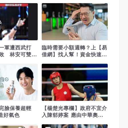
PR
一軍遭西武打
臨時需要小額週轉？上【易
敗 林安可雙安
借網】找人幫！資金快速到
位
完臉保養超輕
【楊楚光專欄】政府不宜介
打造好氣色
入陳郁婷案 應由中華奧會
提出告訴