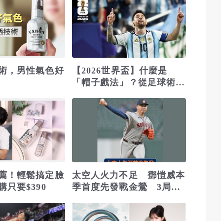
術，男性氣色好
【2026世界盃】什麼是
「帽子戲法」？從足球術語
到傳奇紀錄的象徵
薦！輕鬆搞定臉
太空人火力不足 鄧愷威本
只要$390
季首度先發戰金鶯 3局失2
分吞首敗