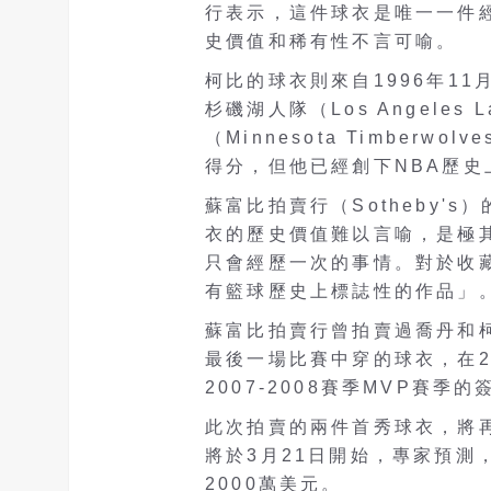
行表示，這件球衣是唯一一件
史價值和稀有性不言可喻。
柯比的球衣則來自1996年1
杉磯湖人隊（Los Angeles La
（Minnesota Timber
得分，但他已經創下NBA歷
蘇富比拍賣行（Sotheby's）
衣的歷史價值難以言喻，是極
只會經歷一次的事情。對於收
有籃球歷史上標誌性的作品」
蘇富比拍賣行曾拍賣過喬丹和柯
最後一場比賽中穿的球衣，在2
2007-2008賽季MVP賽季
此次拍賣的兩件首秀球衣，將
將於3月21日開始，專家預測
2000萬美元。