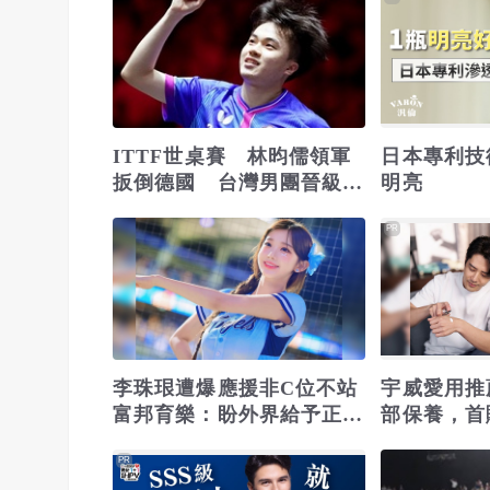
ITTF世桌賽 林昀儒領軍
日本專利技
扳倒德國 台灣男團晉級32
明亮
強
PR
李珠珢遭爆應援非C位不站
宇威愛用推
富邦育樂：盼外界給予正面
部保養，首購
鼓勵
PR