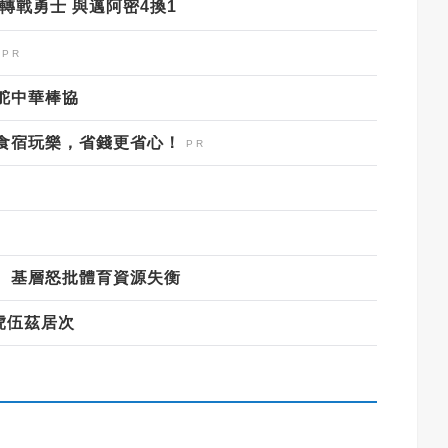
轉戰勇士 與邁阿密4換1
舵中華棒協
食宿玩樂，省錢更省心！
 基層怒批體育資源失衡
老虎伍茲居次