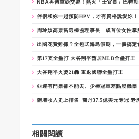
NBA再傳重磅交易！熱火「士官長」巴特勒
伴侶和妳一起預防HPV，才有資格說愛妳！
周玲妏高票當選棒協理事長 成首位女性掌
出國花費難抓？全包式海島假期，一價搞定
第17支全壘打 大谷翔平暫居MLB全壘打王
大谷翔平火燙21轟 重返國聯全壘打王
亞運有門票卻不能去、少棒冠軍差點沒機票
體壇收入史上排名 喬丹37.5億美元奪冠 
相關閱讀