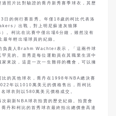
經過照片比對驗證的喬丹新秀賽季球衣，其歷
1月3日的例行賽首秀。年僅18歲的柯比代表洛
kers
）
出戰，對上明尼蘇達灰狼隊
wolves）。柯比在比賽中僅出場6分鐘，雖然沒有
史上最年輕出場球員的紀錄。
的負責人Brahm Wachter表示，「這兩件球
其罕見的。首秀是每位運動員在其職業生涯中
藏家來說，這是一次一生難得的機會，可以擁
。
比的其他球衣，喬丹在1998年NBA總決賽
022年以1010萬美元的價格售出，而柯比
的簽名球衣則以580萬美元價格成交。
再次刷新NBA球衣拍賣的歷史紀錄。拍賣會
，喬丹和柯比的首秀球衣最終拍出總價會高達