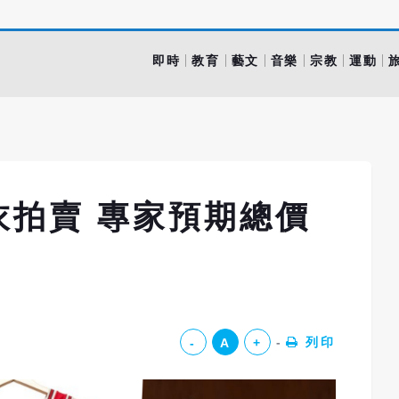
即時
教育
藝文
音樂
宗教
運動
衣拍賣 專家預期總價
列印
-
A
+