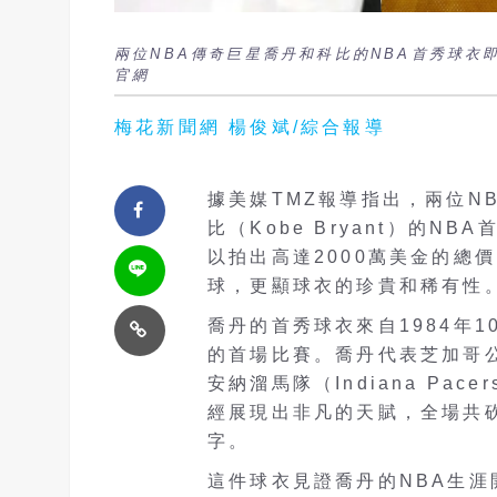
兩位NBA傳奇巨星喬丹和科比的NBA首秀球衣即將
官網
梅花新聞網 楊俊斌/綜合報導
據美媒TMZ報導指出，兩位NBA
比（Kobe Bryant）的
以拍出高達2000萬美金的總
球，更顯球衣的珍貴和稀有性
喬丹的首秀球衣來自1984年
的首場比賽。喬丹代表芝加哥公牛
安納溜馬隊（Indiana Pa
經展現出非凡的天賦，全場共
字。
這件球衣見證喬丹的NBA生