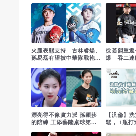
火腿表態支持 古林睿煬、
徐若熙重返
孫易磊有望披中華隊戰袍征
爆 吞二連
戰2026經典賽
表現亮眼
PR
漂亮得不像實力派 孫穎莎
【汎倫】洗
的陪練 王添藝陸桌球第一
鬆， 1瓶
美女
PR