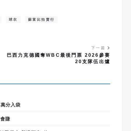
球衣
蘇富比拍賣行
下一篇
、
巴西力克德國奪WBC最後門票 2026參賽
20支隊伍出爐
5萬分入袋
最會賺