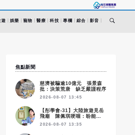
旅遊
娛樂
寵物
醫療
科技
專欄
綜合
影音
焦點新聞
慈濟被騙逾10億元 張景森
批：決策荒唐 缺乏嚴謹程序
2026-08-07 13:45
【彤學會-31】大陸旅遊見岳
飛廟 陳佩琪哽咽：盼能為柯
文哲京華城案平反
2026-08-07 13:35