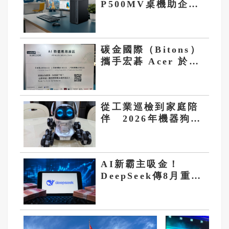
P500MV桌機助企業
高效節能
碳金國際（Bitons）
攜手宏碁 Acer 於
AI WAVE 展震撼亮
相「AI Cube 350」
從工業巡檢到家庭陪
伴 2026年機器狗能
夠做什麼？
AI新霸主吸金！
DeepSeek傳8月重啟
500億融資 估值飆
上5000億人民幣