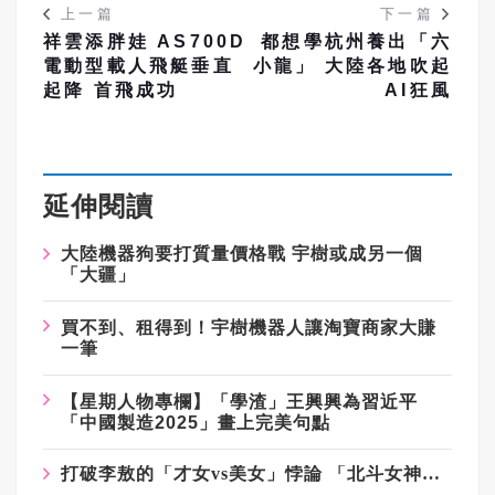
上一篇
下一篇
祥雲添胖娃 AS700D
都想學杭州養出「六
電動型載人飛艇垂直
小龍」 大陸各地吹起
起降 首飛成功
AI狂風
延伸閱讀
大陸機器狗要打質量價格戰 宇樹或成另一個
「大疆」
買不到、租得到！宇樹機器人讓淘寶商家大賺
一筆
【星期人物專欄】「學渣」王興興為習近平
「中國製造2025」畫上完美句點
打破李敖的「才女vs美女」悖論 「北斗女神」徐穎是中科院最年輕博士生導師