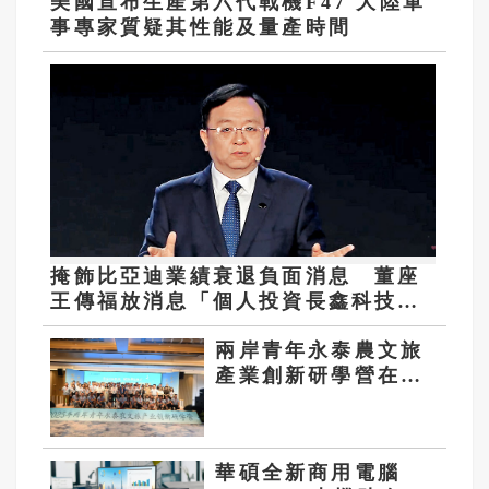
美國宣布生產第六代戰機F47 大陸軍
事專家質疑其性能及量產時間
掩飾比亞迪業績衰退負面消息 董座
王傳福放消息「個人投資長鑫科技獲
利」
兩岸青年永泰農文旅
產業創新研學營在福
州啟動
華碩全新商用電腦