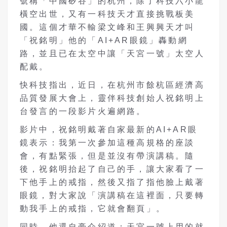
號稱「中國矽谷」的杭州，除了科技六小龍
橫空出世，又有一科技天才直接挑戰板美
國。這個才華不輸梁文峰和王興興天才叫
「祝銘明」他的「
AI+AR
眼鏡」轟動網
路，並且已在太空中讓「天宮一號」太空人
配戴。
快科技指出，近日，在杭州市餘杭區經濟高
品質發展大會上，靈伴科技創始人祝銘明上
台發言的一段影片火遍網路。
影片中，祝銘明戴著自家最新的AI+AR眼
鏡表示：我第一次參加這種高規格的座談
會，有點緊張，但是並沒有帶演講稿。隨
後，祝銘明抬起了自己的手，讓大家看了一
下他手上的戒指，然後又指了指他臉上戴著
眼鏡，對大家說「演講稿在這裡面，只要轉
動我手上的戒指，它就會翻頁」。
同時，他還自豪介紹道：天宮一號上用的就