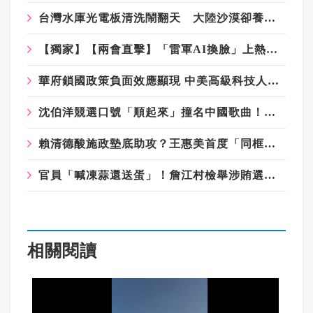
台灣水庫光電板清洗鬧翻天 大陸沙漠卻養出「光伏羊」 還整廠輸出紐西蘭
【獨家】【兩會直擊】「雷軍AI換臉」上熱搜 中科院士陳松蹊：要善加規畫法令
華府鎖國政策負面效應顯現 中美高級科技人才數量逆轉
沈伯洋競選口號「順起來」撞名中國歌曲！粉專：想統戰台灣人？
賴清德酸施政墊底助攻？王惠美首度「同框」魏平政 藍營彰化破冰現曙光
官員「喊凍蒜還送蛋」！詹江村檢舉涉賄選 黃世杰競辦：扭曲事實
相關閱讀