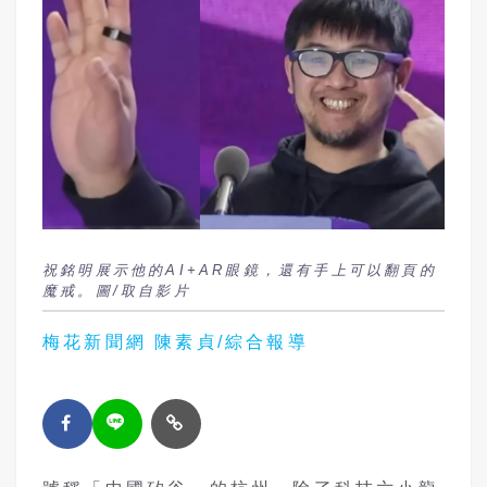
祝銘明展示他的AI+AR眼鏡，還有手上可以翻頁的
魔戒。圖/取自影片
梅花新聞網 陳素貞/綜合報導