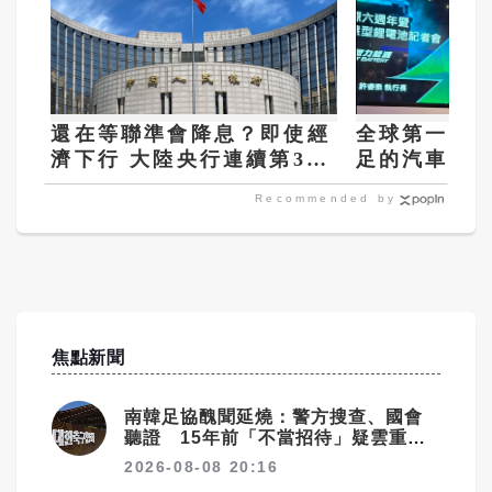
還在等聯準會降息？即使經
全球第一顆
濟下行 大陸央行連續第3個
足的汽車鋰
月維持基準利率不變
Recommended by
焦點新聞
南韓足協醜聞延燒：警方搜查、國會
聽證 15年前「不當招待」疑雲重見
天日
2026-08-08 20:16