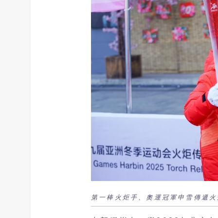
第一棒火炬手、奧運冠軍申雪傳遞火