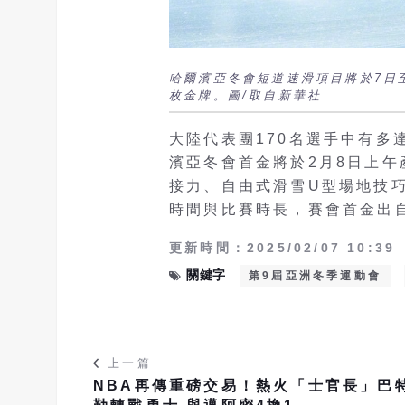
哈爾濱亞冬會短道速滑項目將於7日
枚金牌。圖/取自新華社
大陸代表團170名選手中有多
濱亞冬會首金將於2月8日上午
接力、自由式滑雪U型場地技
時間與比賽時長，賽會首金出
更新時間：2025/02/07 10:39
關鍵字
第9屆亞洲冬季運動會
上一篇
NBA再傳重磅交易！熱火「士官長」巴