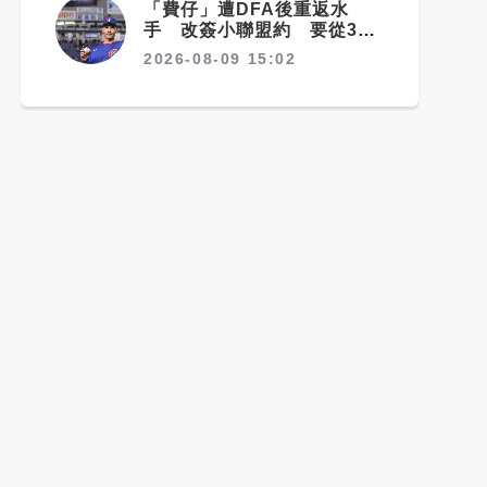
「費仔」遭DFA後重返水
手 改簽小聯盟約 要從3A
拚回大聯盟
2026-08-09 15:02