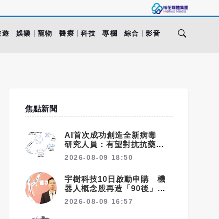
旅遊
娛樂
寵物
醫療
科技
專欄
綜合
影音
焦點新聞
AI首次成功創造全新病毒
研究人員：有望對抗抗藥性細
菌
2026-08-09 18:50
宇樹科技10日啟動申購 機
器人概念股再造「90後」富
翁群
2026-08-09 16:57