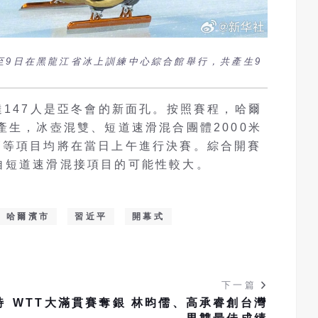
至9日在黑龍江省冰上訓練中心綜合館舉行，共產生9
達147人是亞冬會的新面孔。按照賽程，哈爾
產生，冰壺混雙、短道速滑混合團體2000米
巧等項目均將在當日上午進行決賽。綜合開賽
自短道速滑混接項目的可能性較大。
哈爾濱市
習近平
開幕式
下一篇
特
WTT大滿貫賽奪銀 林昀儒、高承睿創台灣