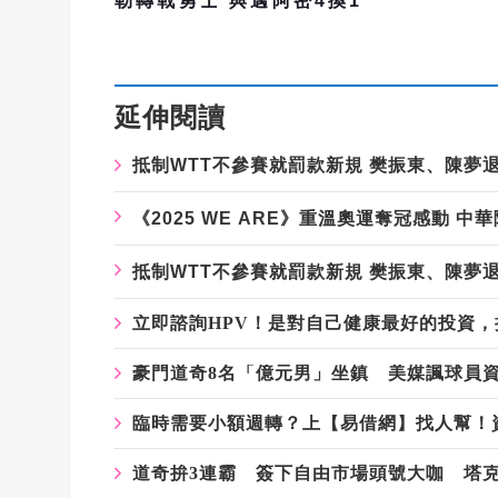
勒轉戰勇士 與邁阿密4換1
延伸閱讀
抵制WTT不參賽就罰款新規 樊振東、陳夢
《2025 WE ARE》重溫奧運奪冠感動 
抵制WTT不參賽就罰款新規 樊振東、陳夢
立即諮詢HPV！是對自己健康最好的投資
豪門道奇8名「億元男」坐鎮 美媒諷球員
臨時需要小額週轉？上【易借網】找人幫！
道奇拚3連霸 簽下自由市場頭號大咖 塔克獲