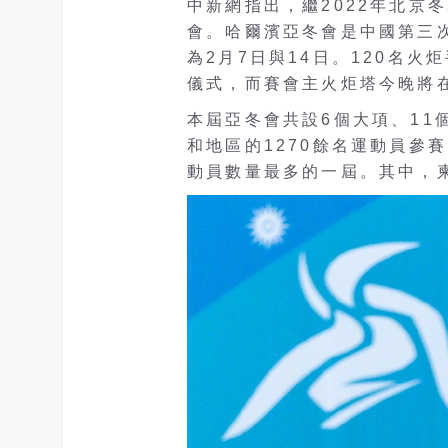
中新網指出，繼2022年北京
會。哈爾濱亞冬會是中國第三
為2月7日與14日。120名
儀式，而賽會主火炬塔今晚將
本屆亞冬會共設6個大項、11
和地區的1270餘名運動員參
動員數量最多的一屆。其中，