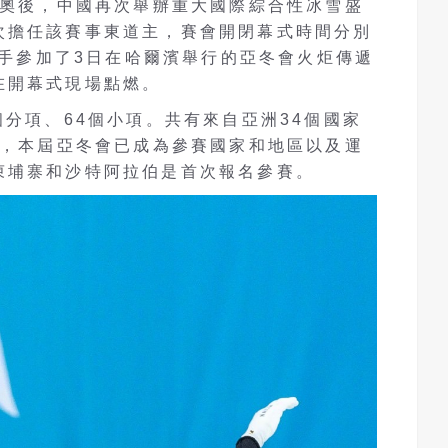
冬奧後，中國再次舉辦重大國際綜合性冰雪盛
次擔任該賽事東道主，賽會開閉幕式時間分別
火炬手參加了3日在哈爾濱舉行的亞冬會火炬傳遞
在開幕式現場點燃。
個分項、64個小項。共有來自亞洲34個國家
賽，本屆亞冬會已成為參賽國家和地區以及運
柬埔寨和沙特阿拉伯是首次報名參賽。