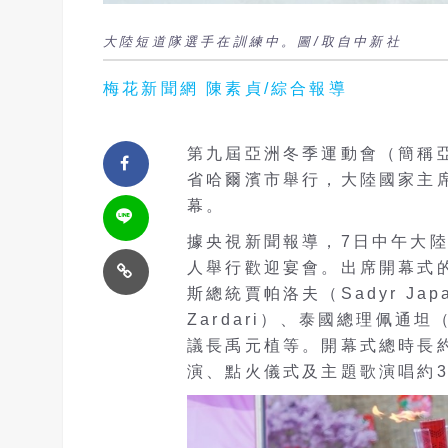
大陸短道隊選手在訓練中。圖/取自中新社
梅花新聞網 陳素貞/綜合報導
第九屆亞洲冬季運動會（簡稱
省哈爾濱市舉行，大陸國家主
幕。
據央視新聞報導，7日中午大
人舉行歡迎宴會。出席開幕式
斯總統賈帕洛夫（Sadyr Jap
Zardari）、泰國總理佩通坦（P
議長禹元植等。開幕式總時長約
演、點火儀式及主題歌演唱約3