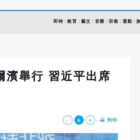
即時
教育
藝文
音樂
宗教
運動
哈爾濱舉行 習近平出席
列印
-
A
+