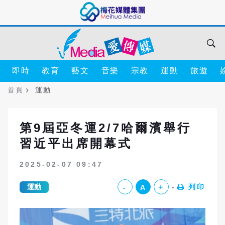
即時
教育
藝文
音樂
宗教
運動
旅遊
首頁
運動
第9屆亞冬運2/7哈爾濱舉行
習近平出席開幕式
2025-02-07 09:47
運動
列印
-
A
+