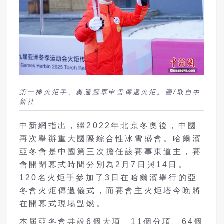
第一棒火炬手、奧運冠軍申雪傳遞火炬。圖/取自中
新社
中新網指出，繼2022年北京冬奧後，中國
再次舉辦重大國際綜合性冰雪盛會。哈爾濱
亞冬會是中國第三次擔任該賽事東道主，賽
會開閉幕式時間分別為2月7日與14日。
120名火炬手參加了3日在哈爾濱舉行的亞
冬會火炬傳遞儀式，而賽會主火炬塔今晚將
在開幕式現場點燃。
本屆亞冬會共設6個大項、11個分項、64個