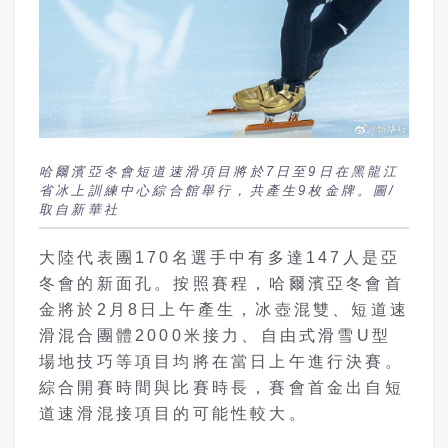
哈爾濱亞冬會短道速滑項目將於7日至9日在黑龍江
省冰上訓練中心綜合館舉行，共產生9枚金牌。圖/
取自新華社
大陸代表團170名選手中有多達147人是亞
冬會的新面孔。按照賽程，哈爾濱亞冬會首
金將於2月8日上午產生，冰壺混雙、短道速
滑混合團體2000米接力、自由式滑雪U型
場地技巧等項目均將在當日上午進行決賽。
綜合開賽時間與比賽時長，賽會首金出自短
道速滑混接項目的可能性較大。