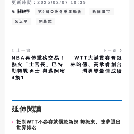
更新時間：2025/02/07 10:39
關鍵字
第9屆亞洲冬季運動會
哈爾濱市
習近平
開幕式
上一篇
下一篇
NBA再傳重磅交易！
WTT大滿貫賽奪銀
熱火「士官長」巴特
林昀儒、高承睿創台
勒轉戰勇士 與邁阿密
灣男雙最佳成績
4換1
延伸閱讀
抵制WTT不參賽就罰款新規 樊振東、陳夢退出
世界排名