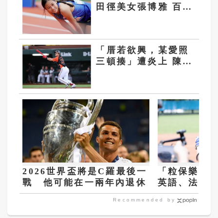
田徑美女張博雅 百公
尺跑出11.99佳績
「厝若欲興，某愛照
三頓揍」遭炎上 陳傑
憲深夜道歉 老婆綺綺
也發聲
2026世界盃將是C羅最後一
「粒保樂園
戰 他可能在一兩年內退休
英語、法語 
步
Recommended by