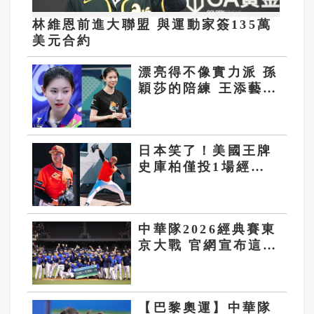
林維恩前進大聯盟 與運動家簽135萬
美元合約
漂亮得不像實力派 孫
穎莎的陪練 王添藝陸
桌球第一美女
日本笑了！美國王牌
史庫柏僅投1場經典
賽 確定8強不再登
板
中華隊2026經典賽東
京大戰 官網宣布這天
開始搶票
【巴黎奧運】中華隊