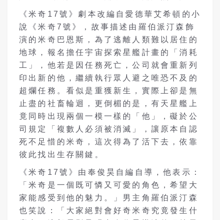
《米奇17號》劇本改編自愛德華艾希頓的小
說《米奇7號》，故事描述由羅伯派汀森飾
演的米奇巴恩斯，為了逃離人類難以居住的
地球，報名擔任宇宙探索星艦計畫的「消耗
工」，他若是因任務死亡，公司就會重新列
印出新的他，繼續執行眾人避之唯恐不及的
超爛任務。看似是重獲新生，實際上卻是無
止盡的社畜輪迴，更倒楣的是，有天星艦上
竟同時出現兩個一模一樣的「他」，礙於公
司規定「複數人必須被消滅」，讓原本自認
死不足惜的米奇，這次得為了活下去，依靠
彼此找出生存關鍵。
《米奇17號》由奉俊昊自編自導，他表示：
「米奇是一個既可憐又可愛的角色，希望大
家能感受到他的魅力。」男主角羅伯派汀森
也笑說：「大家絕對會好奇米奇究竟發生什