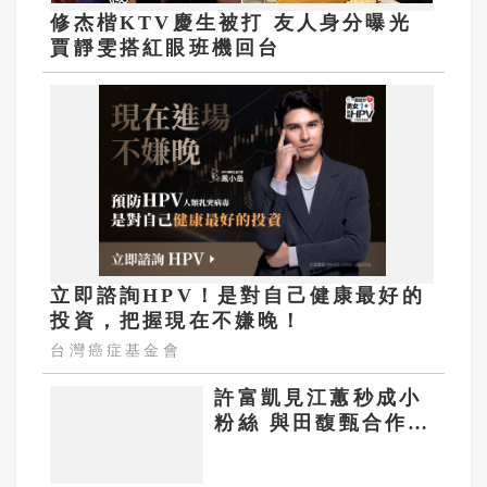
修杰楷KTV慶生被打 友人身分曝光
賈靜雯搭紅眼班機回台
立即諮詢HPV！是對自己健康最好的
投資，把握現在不嫌晚！
台灣癌症基金會
許富凱見江蕙秒成小
粉絲 與田馥甄合作田
媽媽偷私訊