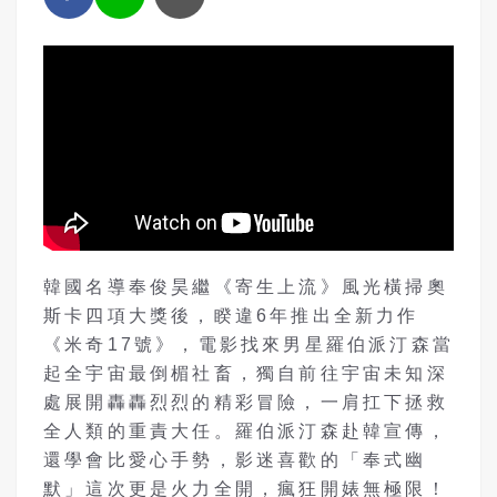
韓國名導奉俊昊繼《寄生上流》風光橫掃奧
斯卡四項大獎後，睽違6年推出全新力作
《米奇17號》，電影找來男星羅伯派汀森當
起全宇宙最倒楣社畜，獨自前往宇宙未知深
處展開轟轟烈烈的精彩冒險，一肩扛下拯救
全人類的重責大任。羅伯派汀森赴韓宣傳，
還學會比愛心手勢，影迷喜歡的「奉式幽
默」這次更是火力全開，瘋狂開婊無極限！