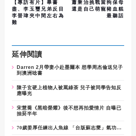
【專訪有片】畢書
蕭秉治挑戰當狗保母
盡、李玉璽兄弟反目
還是自己萌寵豬血糕
李晉瑋夾中間左右為
最聽話
難
延伸閱讀
Darren 2
月帶妻小赴墨爾本
想學周杰倫送兒子
到澳洲唸書
陳子玄硬上植物人被罵綠茶
兒子被同學告知反
應曝光
宋慧喬《黑暗榮耀》後不想再拍愛情片
自曝已
抽菸半年
70歲姜厚任練出人魚線 「台版蘇志燮」氣功喉斷筷眾人驚嘆