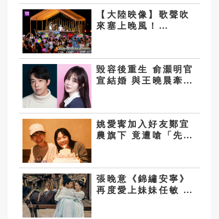
【大陸映像】歌聲吹
來塞上晚風！
《CMG夏日歌會》
走進榆林
毀容後重生 俞灝明官
宣結婚 與王曉晨牽手
走過低谷
姚愛寗加入好友鄭宜
農旗下 竟遭嗆「先絕
交」
張晚意《錦繡安寧》
再度愛上妹妹任敏 被
稱「內娛偽骨科專業
戶」