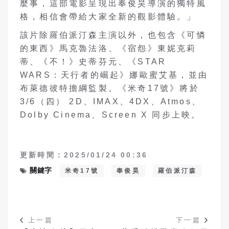
麼事，這部電影呈現出奉俊昊導演的獨特風
格，相信會帶給大家全新的觀影體驗。」
該片除羅伯派汀森主演以外，也包含《可憐
的東西》馬克魯法洛、《宿怨》東妮克莉
蒂、《不！》史蒂芬元、《STAR
WARS：天行者的崛起》娜歐蜜艾基，並由
布萊德彼特擔綱監製。《米奇17號》將於
3/6（四） 2D、IMAX、4DX、Atmos、
Dolby Cinema、Screen X 同步上映。
更新時間：2025/01/24 00:36
關鍵字
米奇17號
奉俊昊
羅伯派汀森
上一篇
下一篇