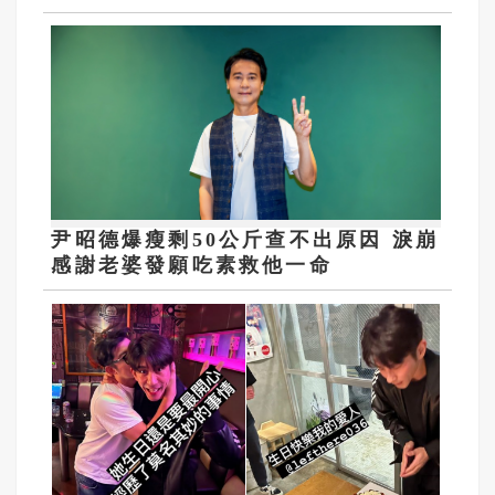
尹昭德爆瘦剩50公斤查不出原因 淚崩
感謝老婆發願吃素救他一命