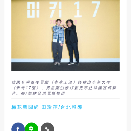
韓國名導奉俊昊繼《寄生上流》後推出全新力作
《米奇17號》，男星羅伯派汀森更專赴韓國宣傳新
片。圖/華納兄弟電影提供
梅花新聞網 田瑜萍/台北報導