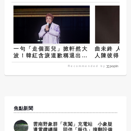
一句「走個面兒」掀軒然大
曲未終 人不
波！韓紅含淚道歉稱退出公
人陳彼得辭世
益 基金會回應：仍在第一
Recommended by
線義診
焦點新聞
雲南野象群「夜闖」充電站 小象疑
遭電纜纏腿 同伴「報仇」撞翻設備