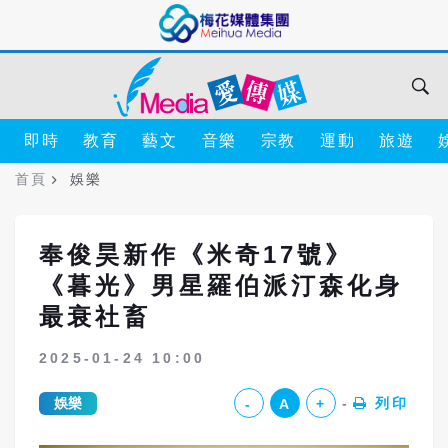
即時
教育
藝文
音樂
宗教
運動
旅遊
首頁
娛樂
奉俊昊新作《米奇17號》
《暮光》男星羅伯派汀森化身
最衰社畜
2025-01-24 10:00
娛樂
列印
-
A
+