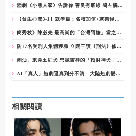
陸劇《小巷人家》告訴你 善良有底線 鳩占鵲巢沒得商量
【台生心聲3-1】就學篇：名校加值+就業憧憬 台生勇闖大陸
簡秀枝》陳必先 最高尚的「台灣阿嬤」當之無愧
防17名受刑人集體獲釋 立院三讀《刑法》修正案
潮汕、東莞五紅犬 忠誠吉祥的「招財神犬」卻愛打群架
AI「真人」短劇逼真到分不清 大陸短劇變天 產業加速洗牌
相關閱讀