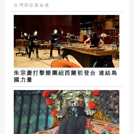
台灣癌症基金會
朱宗慶打擊樂團紐西蘭初登台 連結島
國力量