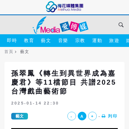
即時
教育
藝文
音樂
宗教
運動
旅遊
首頁
藝文
孫翠鳳《轉生到異世界成為嘉
慶君》等11檔節目 共譜2025
台灣戲曲藝術節
2025-01-14 22:30
藝文
列印
-
A
+