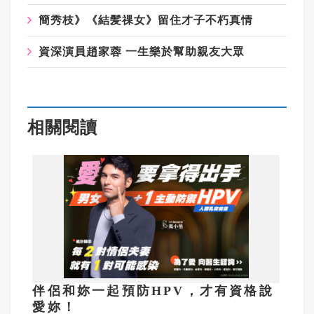
簡秀枝》《結髪祼女》留住才子不朽真情
資深演員趙家蓉 一生樂於幫助親友大眾
相關閱讀
伴侶和妳一起預防HPV，才有資格說
愛妳！