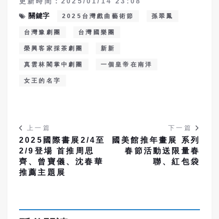
更新時間：2025/01/14 23:08
關鍵字
2025台灣戲曲藝術節
孫翠鳳
台灣豫劇團
台灣國樂團
榮興客家採茶劇團
新新
真雲林閣掌中劇團
一個皇帝在南洋
女王的名字
上一篇
下一篇
2025國際書展2/4至
國美館推年畫展 系列
2/9登場 首推周思
春節活動送限量春
齊、曾寶儀、沈春華
聯、紅包袋
推薦主題展