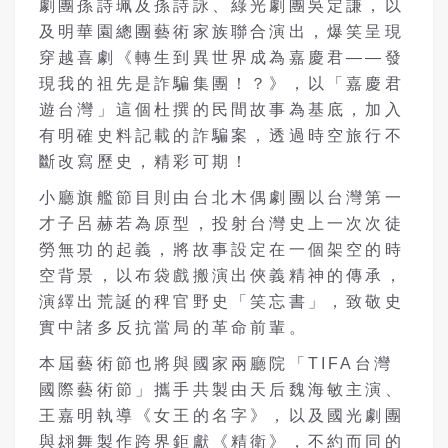
劇團孫詩珮及孫詩詠、綠光劇團吳定謙，以
及明華園總團藝術家族聯合演出，爆笑呈現
穿越喜劇《轉生到異世界成為嘉慶君——發
現我的祖先是詐騙集團！？》，以「嘉慶君
遊台灣」這個杜撰的民間故事為基底，加入
有明確史料記載的詐騙案，透過時空旅行不
斷改寫歷史，精彩可期！
小廳旗艦節目則由台北木偶劇團以台灣第一
才子呂赫若為原型，投射台灣史上一次次徒
勞無功的起義，將故事設定在一個架空的時
空背景，以布袋戲搬演出俠義精神的傳承，
演繹出荒誕的稗官野史「笑忘書」，致敬史
實中諸多反抗當局的革命前輩。
本屆藝術節也將與國家兩廳院「TIFA台灣
國際藝術節」攜手共製由天后魏海敏主演、
王嘉明執導《女王的名字》，以及國光劇團
與翃舞製作跨界鉅獻《精衛》，不約而同的