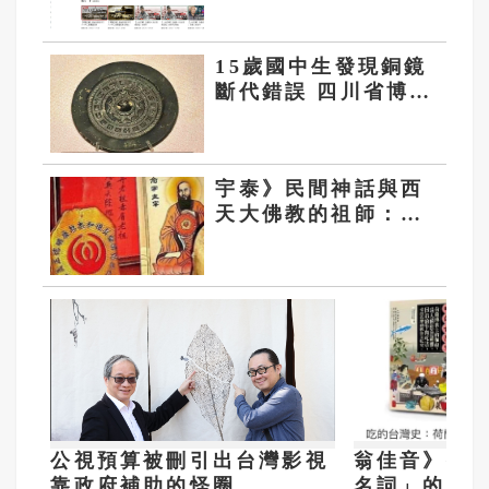
15歲國中生發現銅鏡
斷代錯誤 四川省博認
錯、修改
宇泰》民間神話與西
天大佛教的祖師：赤
眉老祖
公視預算被刪引出台灣影視
翁佳音》抗中
靠政府補助的怪圈
名詞」的內