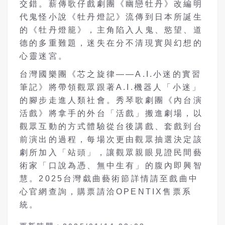
交錯。薪傳歌仔戲劇團《幽戀牡丹》改編明
代鬼怪小說《牡丹燈記》流傳到日本所誕生
的《牡丹燈籠》，主角陷入人鬼、慾望、道
德的多重難題，迷失在分不清現實與幻想的
心靈迷宮。
台灣國樂團《芯之旋律——A.I.小迷的實習
筆記》將帶領觀眾跟著A.I.機器人「小迷」
的腳步走進人類社會。秀琴歌劇團《內台演
活戲》將拿手的外台「活戲」搬進劇場，以
觀眾互動的方式體驗從台後講戲、套戲到台
前演出的過程，每場次更由觀眾抽選決定該
劇所加入「站頭」，讓觀眾親眼見證民間藝
術家「口說為憑、無中生有」的腹內即興智
慧。2025台灣戱曲藝術節詳情請至戲曲中
心官網查詢，購票請洽OPENTIX售票系
統。