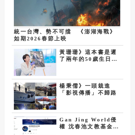
統一台灣、勢不可擋 《澎湖海戰》
如期2026春節上映
黃珊珊》這本書是遲
了兩年的50歲生日禮
物
楊秉儒》一頭栽進
「影視傳播」不歸路
Gan Jing World侵
權 沈春池文教基金會
嚴正譴責