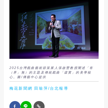
2025台灣戲曲藝術節策展人張啟豐教授闡述「有
（界」無）的主題及傳統戲曲「虛實」的美學核
心。圖/傳藝中心提供
梅花新聞網 田瑜萍/台北報導