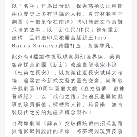
以「名字」作為出發點，探索慈禧與汪精衛
兩位歷史上多有爭議的人物。真雲林閣掌中
劇團《一個皇帝在南洋》將明朝建文帝落難
爪哇的故事，以「新住民/移民」視角重新
建構，且特邀印尼梭羅宮廷親王Tejo
Bagus Sunaryo跨國打造，意義非凡。
此外有4檔製作挑戰現實與幻境界線。榮興
客家採茶劇團《新新》改編自龍瑛宗小說
《杜甫在長安》，以意識往返長安城與大稻
埕，追尋古今新式文藝的靈光交會。尚和歌
仔戲劇團30周年團慶大戲《叁拾號夢．戲神
養成記》，以「成仙之路」旅途反思屬於戲
班的珍貴價值，標榜跨人神、跨音樂、無古
裝現代之分的無疆界概念製作！
台灣豫劇團《錦衣》突破傳統戲曲招式套路
與電影武術設計的界線，將夢境與現實反覆