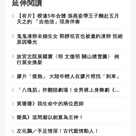
延伸閱讀
【有片】暌違
5
年合體
孫燕姿帶王子麵赴五月
天之約
「吉他信」現身伴奏
鬼鬼凍卵未婚生女
郭靜坦言也被邀約凍卵
拒絕
原因曝光
故宮北院展國寶〈明
文徵明
關山積雪圖〉
例
行展全換新
膠片「復熱」 大陸年輕人在膠片裡找「剎車」
「八塊肌」炸翻陸劇場！全男裸上身舞劇《嘆春風》吸金破億 女觀眾狂喊：終於懂武則天
黃珊珊》我生命中的兩位恩師
樂風》這間廟以劍童為主神！
左化鵬／手足情深！古代親情動人！