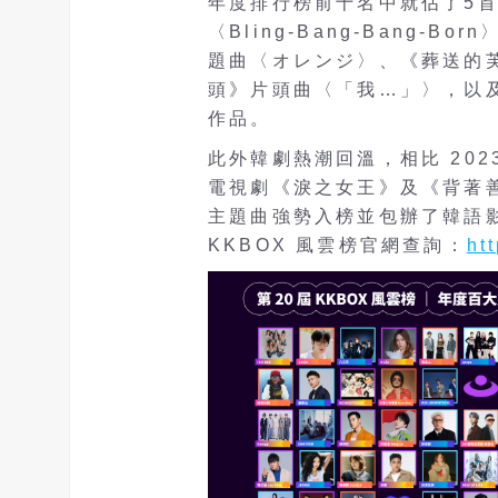
年度排行榜前十名中就佔了5首
〈Bling-Bang-Bang-
題曲〈オレンジ〉、《葬送的
頭》片頭曲〈「我…」〉，以
作品。
此外韓劇熱潮回溫，相比 202
電視劇《淚之女王》及《背著善宰
主題曲強勢入榜並包辦了韓語
KKBOX 風雲榜官網查詢：
ht