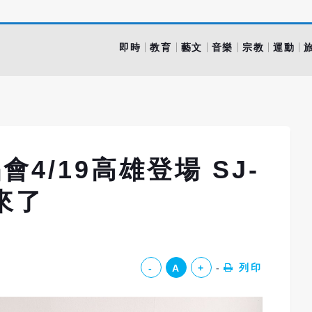
即時
教育
藝文
音樂
宗教
運動
4/19高雄登場 SJ-
來了
列印
-
A
+