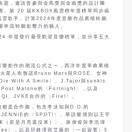
放」為題，邀請曾參與金馬獎與金曲獎的設計團
主視覺。第 20 屆KKBOX風雲榜年度榜單同步揭
雲歌手」計算2024年度音樂作品累積聆聽
音樂串流聆聽影響力的藝人。
024 年度發行最受歡迎音樂榜單，並分享五大
音樂創作的潮流公式之一，西洋年度單曲累積
星人布魯諾Bruno Mars與ROSÉ、女神
With A Smile〉、J.Tajor與sunkis
ost Malone的〈Fortnight〉，以及
 YUQI、JVKE合作的〈Fire!〉。
都是合作曲，包含李泳知與D.O.的
CO和JENNIE的〈SPOT!〉。華語樂壇則以王宇
沒來（若是月亮還沒來）〉、派偉俊與李浩瑋
ometimes〉，以及邱鋒澤與艾薇的〈一起寂寞〉3