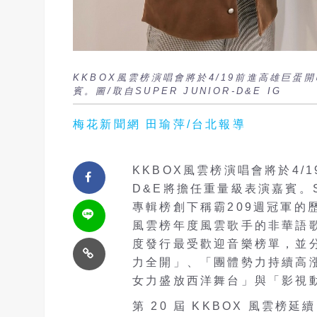
KKBOX風雲榜演唱會將於4/19前進高雄巨蛋開唱
賓。圖/取自SUPER JUNIOR-D&E IG
梅花新聞網 田瑜萍/台北報導
KKBOX風雲榜演唱會將於4/1
D&E將擔任重量級表演嘉賓。SU
專輯榜創下稱霸209週冠軍的
風雲榜年度風雲歌手的非華語歌手
度發行最受歡迎音樂榜單，並分
力全開」、「團體勢力持續高
女力盛放西洋舞台」與「影視
第 20 屆 KKBOX 風雲榜延續