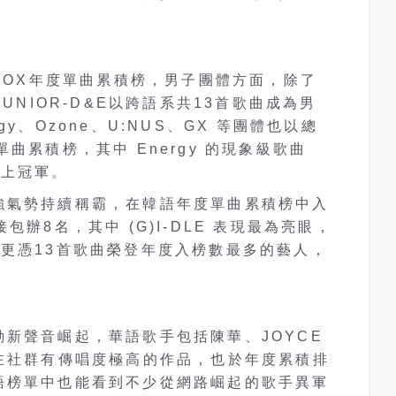
KBOX年度單曲累積榜，男子團體方面，除了
UNIOR-D&E以跨語系共13首歌曲成為男
y、Ozone、U:NUS、GX 等團體也以總
曲累積榜，其中 Energy 的現象級歌曲
以上冠軍。
強氣勢持續稱霸，在韓語年度單曲累積榜中入
包辦8名，其中 (G)I-DLE 表現最為亮眼，
更憑13首歌曲榮登年度入榜數最多的藝人，
新聲音崛起，華語歌手包括陳華、JOYCE
在社群有傳唱度極高的作品，也於年度累積排
語榜單中也能看到不少從網路崛起的歌手異軍