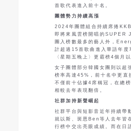
首歌代表進入前十名。
團體勢力持續高漲
2024年團體組合持續席捲K
即將來風雲榜開唱的SUPER J
團入榜數最多的藝人外，Energ
計超過15首歌曲進入華語年度單
〈星期五晚上〉更霸榜4個月
女子團體部分韓國女團則以超
榜率高達45%，前十名中更直接
不僅前十佔據4席稱冠，在總榜
相較去年表現翻倍。
社群加持新聲崛起
社群平台與短影音近年持續帶動
就以斯、斑恩Ben等人去年皆
行榜中交出亮眼成績。而在日