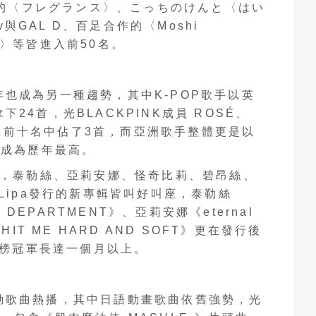
O 的〈フレグランス〉、こっちのけんと〈はい
ay與GAL D、百足合作的〈Moshi
wag〉等皆進入前50名。
也成為另一種趨勢，其中K-POP歌手以英
24首，光BLACKPINK成員 ROSÉ、
曲就在前十名中佔了3首，而亞洲歌手整體更是以
榜成為歷年最高。
發，泰勒絲、亞莉安娜、怪奇比莉、碧昂絲、
Lipa發行的新專輯皆叫好叫座，泰勒絲
S DEPARTMENT》、亞莉安娜《eternal
HIT ME HARD AND SOFT》更在發行後
輯週榜冠軍長達一個月以上。
動歌曲熱播，其中日語動畫歌曲依舊強勢，光