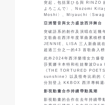
突起，包括茉ひる與 RINZ
よろこんで〉、Nozomi Kit
Moshi〉、Miyauchi〈S
亞洲聲音與女力盛放西洋舞台
突破語系的創作及演唱在近幾年
文歌曲在西洋年度單曲累積榜拿下
JENNIE、LISA 三人新
超過三分之一的43 首歌曲入
此外2024年西洋樂壇女力爆
莎賓娜卡本特和杜娃黎波Dua 
《THE TORTURED POET
sunshine》以及怪奇比莉的《
分別登上 KKBOX 西洋專
影視動畫合作持續帶動風潮
影視動畫的合作在去年持續帶