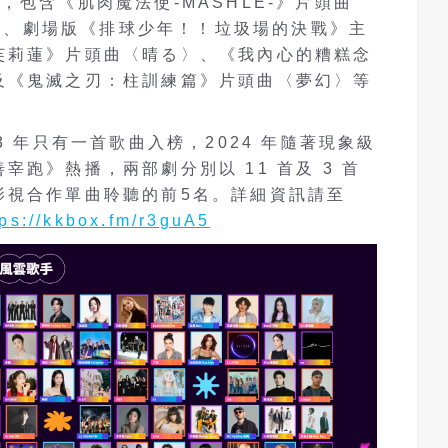
，包含《肌肉魔法使-MASHLE-》片頭曲
Born〉、劇場版《排球少年！！垃圾場的決戰》主
芙莉蓮》片頭曲〈晴る〉、《我內心的糟糕念
及《鬼滅之刃：柱訓練篇》片頭曲〈夢幻〉等
3 年只有一首歌曲入榜，2024 年隨著現象級
跑》熱播，兩部劇分別以 11 首及 3 首
影視合作單曲聆聽的前5名。詳細資訊請至
tps://kkbox.fm/r3guA5