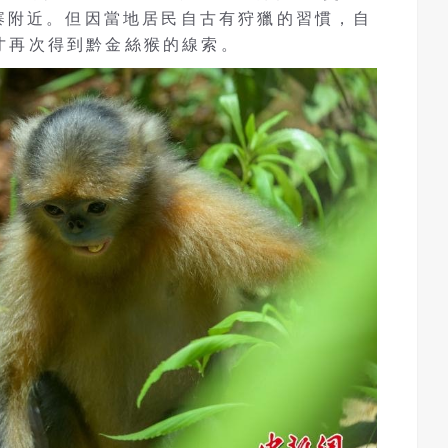
寨附近。但因當地居民自古有狩獵的習慣，自
年才再次得到黔金絲猴的線索。