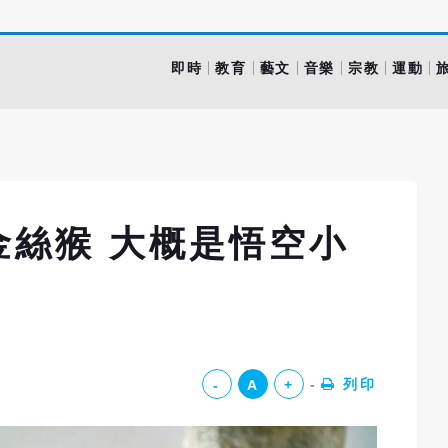
即時
教育
藝文
音樂
宗教
運動
金絲猴 大概是悟空小
列印
-
A
+