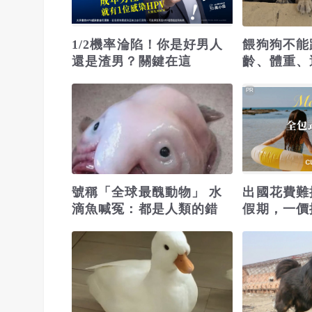
1/2機率淪陷！你是好男人
餵狗狗不能
還是渣男？關鍵在這
齡、體重、
PR
號稱「全球最醜動物」 水
出國花費難
滴魚喊冤：都是人類的錯
假期，一價
省錢更省心