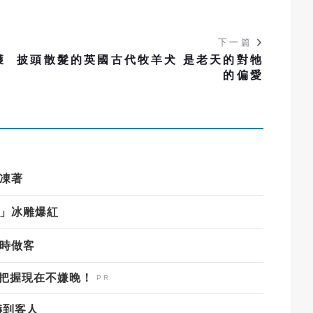
下一篇
獲
披頭散髮的英國古代牧羊犬 是老天的對牠
的偏愛
會凍著
化」冰雕爆紅
利時做客
，把握現在不嫌晚！
嚇到客人