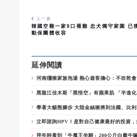
上一篇
韓國空難一家9口罹難 忠犬獨守家園 已
動保團體收容
延伸閱讀
河南獼猴家族泡湯 熱心遊客擔心：不吹乾
黑龍江佳木斯「黑悟空」有蘋果肌 「半進
學著大貓熊腳步 大陸金絲猴將到法國、比
立即諮詢HPV！是對自己健康最好的投資
拜年時看到「牛魔王坐騎」200公斤白氂牛