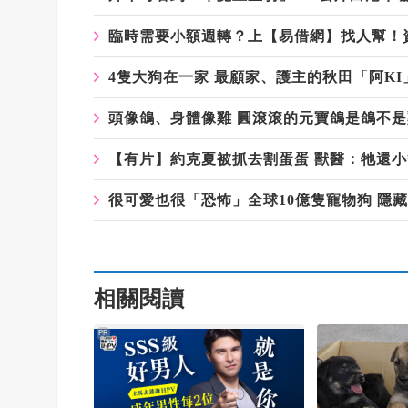
臨時需要小額週轉？上【易借網】找人幫！
4隻大狗在一家 最顧家、護主的秋田「阿KI
頭像鴿、身體像雞 圓滾滾的元寶鴿是鴿不是
【有片】約克夏被抓去割蛋蛋 獸醫：牠還小
很可愛也很「恐怖」全球10億隻寵物狗 隱
相關閱讀
PR