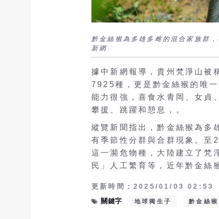
黔金絲猴為多雄多雌的混合家族群，
新網
據中新網報導，貴州梵淨山被
7925種，更是黔金絲猴的唯
能力很強，喜食水青岡、女貞
攀援、跳躍和憩息，。
縱覽新聞指出，黔金絲猴為多雄
有季節性分群與合群現象。至2
這一瀕危物種，大陸建立了梵
民」人工繁育等，近年黔金絲
更新時間：2025/01/03 02:53
關鍵字
地球獨生子
黔金絲猴