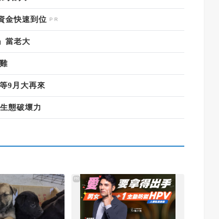
資金快速到位
」當老大
雞
等9月大再來
藏生態破壞力
PR