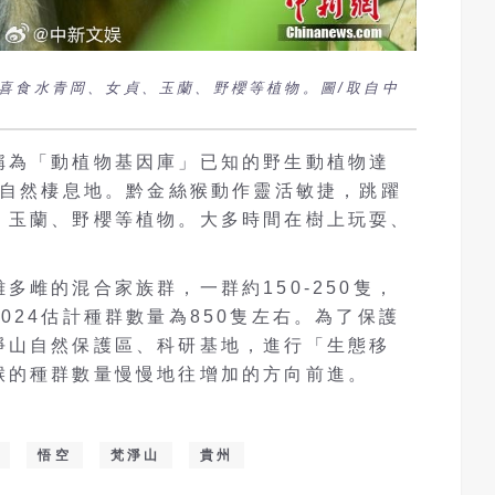
喜食水青岡、女貞、玉蘭、野櫻等植物。圖/取自中
稱為「動植物基因庫」已知的野生動植物達
一自然棲息地。黔金絲猴動作靈活敏捷，跳躍
、玉蘭、野櫻等植物。大多時間在樹上玩耍、
多雌的混合家族群，一群約150-250隻，
024估計種群數量為850隻左右。為了保護
淨山自然保護區、科研基地，進行「生態移
猴的種群數量慢慢地往增加的方向前進。
悟空
梵淨山
貴州