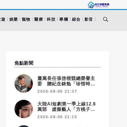
旅遊
娛樂
寵物
醫療
科技
專欄
綜合
影音
焦點新聞
蕭萬長任張啓楷競總榮譽主
委 贈紀念錶勉「珍惜時間、
認真打拚」
2026-08-06 21:37
大陸AI短劇第一季上線12.8
萬部 虛擬藝人「方桃子」接
拍美瞳廣告
2026-08-06 21:15