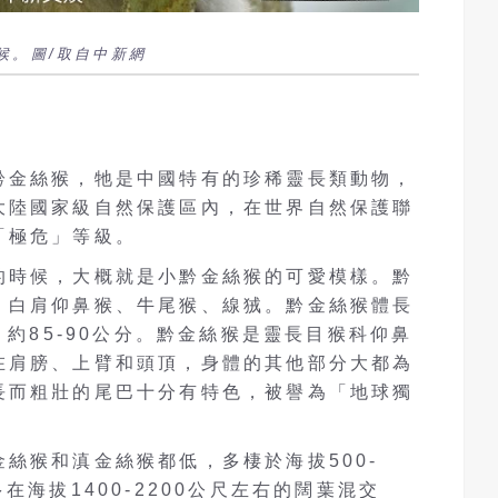
候。圖/取自中新網
黔金絲猴，牠是中國特有的珍稀靈長類動物，
大陸國家級自然保護區內，在世界自然保護聯
「極危」等級。
的時候，大概就是小黔金絲猴的可愛模樣。黔
、白肩仰鼻猴、牛尾猴、線狨。黔金絲猴體長
，約85-90公分。黔金絲猴是靈長目猴科仰鼻
在肩膀、上臂和頭頂，身體的其他部分大都為
長而粗壯的尾巴十分有特色，被譽為「地球獨
絲猴和滇金絲猴都低，多棲於海拔500-
在海拔1400-2200公尺左右的闊葉混交