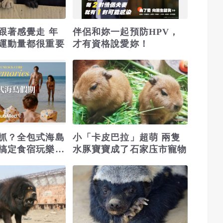
跟著感覺走 年
伴侶和妳一起預防HPV，
運動量都很重要
才有資格說愛妳！
抓？全包式海島
小「卡皮巴拉」超萌 兩隻
搞定食宿玩樂，
水豚寶寶成了石家庒市寵物
！