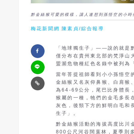
黔金絲猴可愛的模樣，讓人連想到孫悟空的小時
梅花新聞網 陳素貞/綜合報導
「地球獨生子」——說的就是
僅分布在貴州東北部的梵淨山
盟瀕危物種紅色名錄中被列為
當年菩提祖師看到小小孫悟空
金絲猴又名灰仰鼻猴、白肩猴
為64-69公分，尾巴比身體長
猴屬的一種，牠們的金毛多長
灰色，後頸下方的鮮明白毛和
生子」。
黔金絲猴活動的海拔高度比川金
800公尺河谷闊葉林，夏季則多