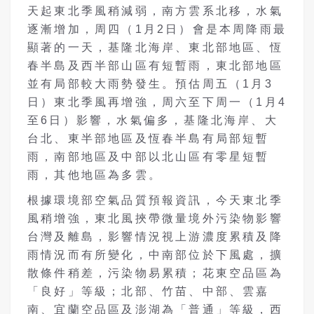
天起東北季風稍減弱，南方雲系北移，水氣
逐漸增加，周四（1月2日）會是本周降雨最
顯著的一天，基隆北海岸、東北部地區、恆
春半島及西半部山區有短暫雨，東北部地區
並有局部較大雨勢發生。預估周五（1月3
日）東北季風再增強，周六至下周一（1月4
至6日）影響，水氣偏多，基隆北海岸、大
台北、東半部地區及恆春半島有局部短暫
雨，南部地區及中部以北山區有零星短暫
雨，其他地區為多雲。
根據環境部空氣品質預報資訊，今天東北季
風稍增強，東北風挾帶微量境外污染物影響
台灣及離島，影響情況視上游濃度累積及降
雨情況而有所變化，中南部位於下風處，擴
散條件稍差，污染物易累積；花東空品區為
「良好」等級；北部、竹苗、中部、雲嘉
南、宜蘭空品區及澎湖為「普通」等級，西