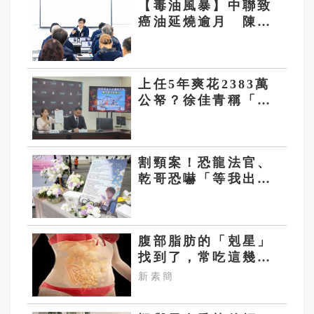
【毒油風暴】中聯致
癌油延燒逾月 陳其
邁：該倒閉就倒閉
上任5年爽花2383萬
公帑？徐佳青稱「撙
節開支」 網質疑：
卻搭商務艙？
割頸案！恐龍法官、
乾哥恐嚇「等我出去
你就知」掀眾怒 兇
嫌爸媽被肉搜
腹部脂肪的「剋星」
找到了，常吃這幾
物，吃走大肚囊，瘦
新素簡
出小蠻腰