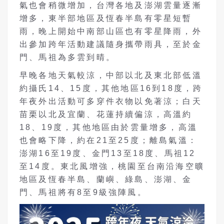
氣也會稍微增加，台灣各地及澎湖雲量逐漸
增多，東半部地區及恆春半島有零星短暫
雨，晚上開始中南部山區也有零星降雨，外
出參加跨年活動建議隨身攜帶雨具，至於金
門、馬祖為多雲到晴。
早晚各地天氣較涼，中部以北及東北部低溫
約攝氏14、15度，其他地區16到18度，跨
年夜外出活動可多穿件衣物以免著涼；白天
苗栗以北及宜蘭、花蓮持續偏涼，高溫約
18、19度，其他地區由於雲量增多，高溫
也會略下降，約在21至25度；離島氣溫：
澎湖16至19度、金門13至18度、馬祖12
至14度。東北風增強，桃園至台南沿海空曠
地區及恆春半島、蘭嶼、綠島、澎湖、金
門、馬祖將有8至9級強陣風。