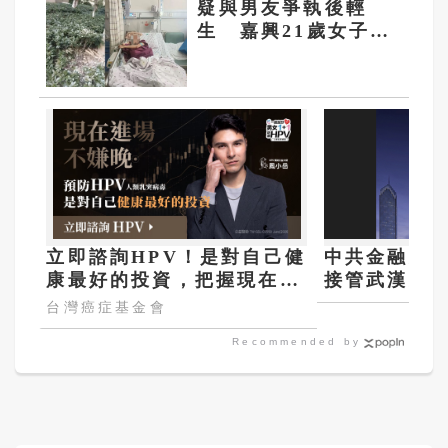
疑與男友爭執後輕
生 嘉興21歲女子自
18樓墜落奇蹟生還
立即諮詢HPV！是對自己健
中共金融史
康最好的投資，把握現在不
接管武漢眾
嫌晚！
台灣癌症基金會
Recommended by