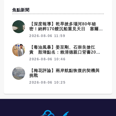
焦點新聞
【深度報導】乾旱掀多瑙河80年秘
密！納粹170艘沉船重見天日 塞爾維
亞砸數億清障救航運命脈
2026-08-06 11:59
【毒油風暴】姜至剛、石崇良搶扛
責 殷瑋點名：賴清德親口背書20%
毒油放行
2026-08-06 10:46
【梅花評論】兩岸航點恢復的契機與
挑戰
2026-08-06 10:25