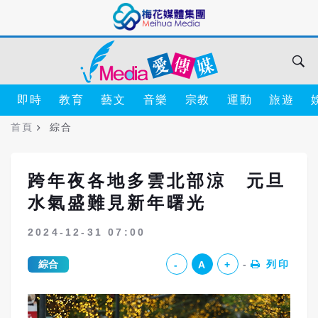
即時
教育
藝文
音樂
宗教
運動
旅遊
首頁
綜合
跨年夜各地多雲北部涼 元旦
水氣盛難見新年曙光
2024-12-31 07:00
綜合
列印
-
A
+