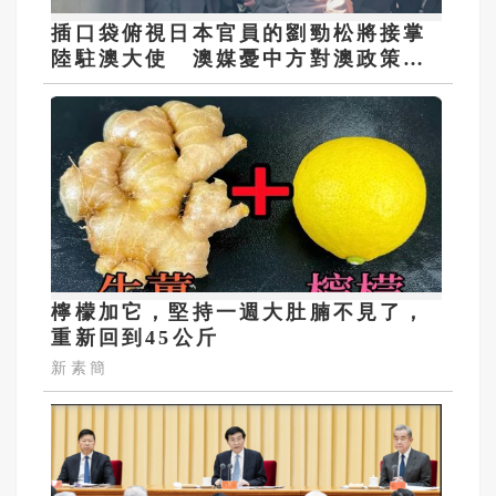
插口袋俯視日本官員的劉勁松將接掌
陸駐澳大使 澳媒憂中方對澳政策轉
強硬
檸檬加它，堅持一週大肚腩不見了，
重新回到45公斤
新素簡